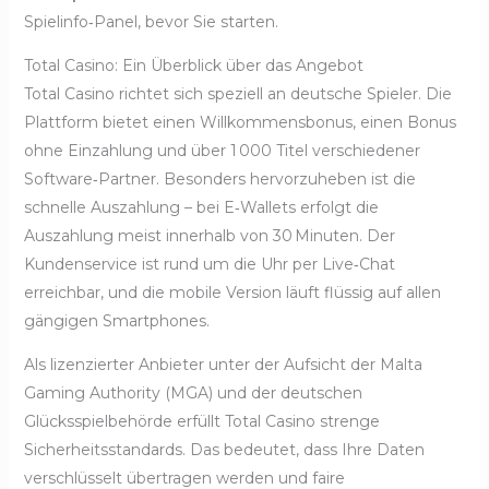
Spielinfo‑Panel, bevor Sie starten.
Total Casino: Ein Überblick über das Angebot
Total Casino richtet sich speziell an deutsche Spieler. Die
Plattform bietet einen Willkommensbonus, einen Bonus
ohne Einzahlung und über 1 000 Titel verschiedener
Software‑Partner. Besonders hervorzuheben ist die
schnelle Auszahlung – bei E‑Wallets erfolgt die
Auszahlung meist innerhalb von 30 Minuten. Der
Kundenservice ist rund um die Uhr per Live‑Chat
erreichbar, und die mobile Version läuft flüssig auf allen
gängigen Smartphones.
Als lizenzierter Anbieter unter der Aufsicht der Malta
Gaming Authority (MGA) und der deutschen
Glücksspielbehörde erfüllt Total Casino strenge
Sicherheitsstandards. Das bedeutet, dass Ihre Daten
verschlüsselt übertragen werden und faire