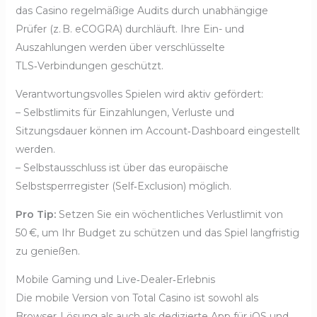
das Casino regelmäßige Audits durch unabhängige
Prüfer (z. B. eCOGRA) durchläuft. Ihre Ein- und
Auszahlungen werden über verschlüsselte
TLS‑Verbindungen geschützt.
Verantwortungsvolles Spielen wird aktiv gefördert:
– Selbstlimits für Einzahlungen, Verluste und
Sitzungsdauer können im Account‑Dashboard eingestellt
werden.
– Selbstausschluss ist über das europäische
Selbstsperrregister (Self‑Exclusion) möglich.
Pro Tip:
Setzen Sie ein wöchentliches Verlustlimit von
50 €, um Ihr Budget zu schützen und das Spiel langfristig
zu genießen.
Mobile Gaming und Live‑Dealer‑Erlebnis
Die mobile Version von Total Casino ist sowohl als
Browser‑Lösung als auch als dedizierte App für iOS und