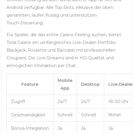
Android verfügbar. Alle Top‑Slots, inklusive der oben
genannten, laufen flüssig und unterstützen
Touch‑Steuerung.
Für Spieler, die das echte Casino‑Feeling suchen, bietet
Total Casino ein umfangreiches Live‑Dealer‑Portfolio:
Blackjack, Roulette und Baccarat mit professionellen
Croupiers. Die Live‑Streams sind in HD‑Qualität und
ermöglichen Interaktion per Chat.
Mobile
Feature
Desktop
Live‑Dealer
App
Zugriff
24/7
24/7
18‑00 Uhr
Geschwindigkeit
Schnell
Schnell
Mittel
Bonus‑Integration
Ja
Ja
Ja