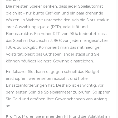
Die meisten Spieler denken, dass jeder Spielautomat
gleich ist – nur bunte Grafiken und ein paar drehende
Walzen. In Wahrheit unterscheiden sich die Slots stark in
ihrer Auszahlungsquote (RTP), Volatilität und
Bonusstruktur. Ein hoher RTP von 96 % bedeutet, dass
das Spiel im Durchschnitt 96 € von jedem eingesetzten
100 € zurückgibt. Kombiniert man das mit niedriger
Volatilität, bleibt das Guthaben länger stabil und Sie
können häufiger kleinere Gewinne einstreichen.
Ein falscher Slot kann dagegen schnell das Budget
erschöpfen, weil er selten auszahlt und hohe
Einsatzanforderungen hat. Deshalb ist es wichtig, vor
dem ersten Spin die Spielparameter zu prüfen. So sparen
Sie Geld und erhöhen Ihre Gewinnchancen von Anfang
an.
Pro Tip:
Prüfen Sie immer den RTP und die Volatilität im