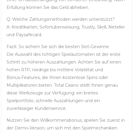
Erfüllung können Sie das Geld abheben.
Q: Welche Zahlungsmethoden werden unterstützt?
A: Kreditkarten, Sofortüberweisung, Trustly, Skrill, Neteller
und Paysafecard.
Fazit: So sichern Sie sich die besten Slot‑Gewinne
Die Auswahl des richtigen Spielautomaten ist der erste
Schritt zu höheren Auszahlungen. Achten Sie auf einen
hohen RTP, niedrige bis mittlere Volatilität und
Bonus‑Features, die Ihnen kostenlose Spins oder
Multiplikatoren bieten. Total Casino stellt Ihnen genau
diese Werkzeuge zur Verfügung: ein breites
Spielportfolio, schnelle Auszahlungen und ein
zuverlässiger Kundenservice.
Nutzen Sie den Willkommensbonus, spielen Sie zuerst in
der Demo‑Version, um sich mit den Spielmechaniken