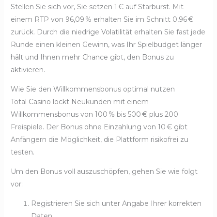
Stellen Sie sich vor, Sie setzen 1 € auf Starburst. Mit
einem RTP von 96,09 % erhalten Sie im Schnitt 0,96 €
zurück. Durch die niedrige Volatilität erhalten Sie fast jede
Runde einen kleinen Gewinn, was Ihr Spielbudget länger
hält und Ihnen mehr Chance gibt, den Bonus zu
aktivieren.
Wie Sie den Willkommensbonus optimal nutzen
Total Casino lockt Neukunden mit einem
Willkommensbonus von 100 % bis 500 € plus 200
Freispiele. Der Bonus ohne Einzahlung von 10 € gibt
Anfängern die Möglichkeit, die Plattform risikofrei zu
testen.
Um den Bonus voll auszuschöpfen, gehen Sie wie folgt
vor:
Registrieren Sie sich unter Angabe Ihrer korrekten
Daten.