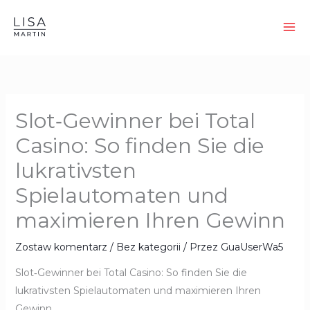
Przejdź
do
treści
Slot‑Gewinner bei Total
Casino: So finden Sie die
lukrativsten
Spielautomaten und
maximieren Ihren Gewinn
Zostaw komentarz
/
Bez kategorii
/ Przez
GuaUserWa5
Slot‑Gewinner bei Total Casino: So finden Sie die
lukrativsten Spielautomaten und maximieren Ihren
Gewinn