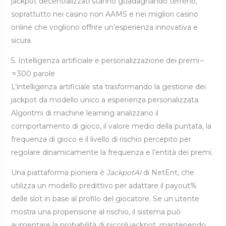
jackpot decentralizzati stanno guadagnando terreno,
soprattutto nei casino non AAMS e nei migliori casino
online che vogliono offrire un’esperienza innovativa e
sicura.
5. Intelligenza artificiale e personalizzazione dei premi –
≈ 300 parole
L’intelligenza artificiale sta trasformando la gestione dei
jackpot da modello unico a esperienza personalizzata.
Algoritmi di machine learning analizzano il
comportamento di gioco, il valore medio della puntata, la
frequenza di gioco e il livello di rischio percepito per
regolare dinamicamente la frequenza e l’entità dei premi.
Una piattaforma pioniera è
JackpotAI
di NetEnt, che
utilizza un modello predittivo per adattare il payout%
delle slot in base al profilo del giocatore. Se un utente
mostra una propensione al rischio, il sistema può
aumentare la probabilità di piccoli jackpot, mantenendo