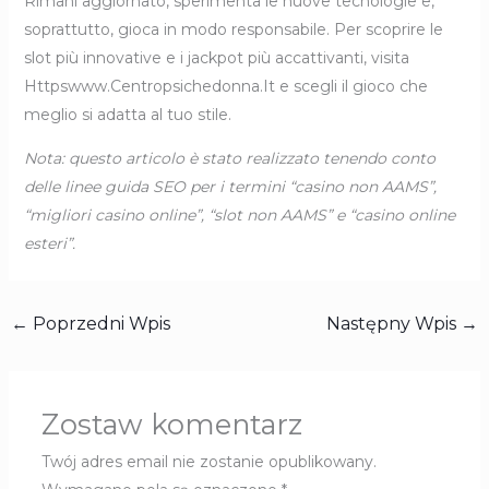
Rimani aggiornato, sperimenta le nuove tecnologie e,
soprattutto, gioca in modo responsabile. Per scoprire le
slot più innovative e i jackpot più accattivanti, visita
Httpswww.Centropsichedonna.It e scegli il gioco che
meglio si adatta al tuo stile.
Nota: questo articolo è stato realizzato tenendo conto
delle linee guida SEO per i termini “casino non AAMS”,
“migliori casino online”, “slot non AAMS” e “casino online
esteri”.
←
Poprzedni Wpis
Następny Wpis
→
Zostaw komentarz
Twój adres email nie zostanie opublikowany.