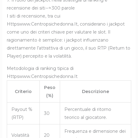
recensione dei siti – ≈ 300 parole
I siti di recensione, tra cui
Httpswww.Centropsichedonna.It, considerano i jackpot
come uno dei criteri chiave per valutare le slot. Il
ragionamento è semplice: i jackpot influenzano
direttamente l’attrattiva di un gioco, il suo RTP (Return to
Player) percepito e la volatilità.
Metodologia di ranking tipica di
Httpswww.Centropsichedonna.It
Peso
Criterio
Descrizione
(%)
Payout %
Percentuale di ritorno
30
(RTP)
teorico al giocatore.
Frequenza e dimensione dei
Volatilità
20