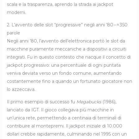
scala e la trasparenza, aprendo la strada ai jackpot
moderni.
2. L’avvento delle slot “progressive” negli anni ’80 – ≈ 350
parole
Negli anni ’80, l’avvento dell’elettronica portò le slot da
macchine puramente meccaniche a dispositivi a circuiti
integrati. Fu in questo contesto che nacque il concetto di
jackpot progressivo: una percentuale di ogni puntata
veniva deviata verso un fondo comune, aumentando
costantemente fino a quando un fortunato giocatore non
lo azzeccava.
Il primo esempio di successo fu
Megabucks
(1986),
lanciato da IGT. Il gioco collegava più macchine in
un’unica rete, permettendo a centinaia di terminali di
contribuire al montepremi. Il jackpot iniziale di 10.000
dollari crebbe rapidamente, culminando nel 1995 con un