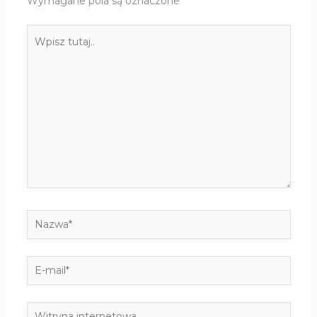
Wymagane pola są oznaczone
*
Wpisz
tutaj..
Nazwa*
E-
mail*
Witryna