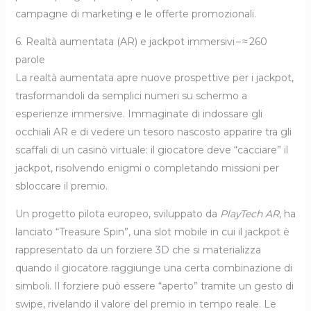
campagne di marketing e le offerte promozionali.
6. Realtà aumentata (AR) e jackpot immersivi – ≈ 260
parole
La realtà aumentata apre nuove prospettive per i jackpot,
trasformandoli da semplici numeri su schermo a
esperienze immersive. Immaginate di indossare gli
occhiali AR e di vedere un tesoro nascosto apparire tra gli
scaffali di un casinò virtuale: il giocatore deve “cacciare” il
jackpot, risolvendo enigmi o completando missioni per
sbloccare il premio.
Un progetto pilota europeo, sviluppato da
PlayTech AR
, ha
lanciato “Treasure Spin”, una slot mobile in cui il jackpot è
rappresentato da un forziere 3D che si materializza
quando il giocatore raggiunge una certa combinazione di
simboli. Il forziere può essere “aperto” tramite un gesto di
swipe, rivelando il valore del premio in tempo reale. Le