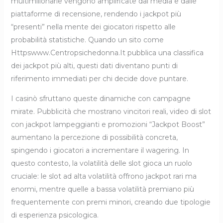
multimilionarie vengono amplificate dai media e dalle
piattaforme di recensione, rendendo i jackpot più
“presenti” nella mente dei giocatori rispetto alle
probabilità statistiche. Quando un sito come
Httpswww.Centropsichedonna.It pubblica una classifica
dei jackpot più alti, questi dati diventano punti di
riferimento immediati per chi decide dove puntare.
I casinò sfruttano queste dinamiche con campagne
mirate. Pubblicità che mostrano vincitori reali, video di slot
con jackpot lampeggianti e promozioni “Jackpot Boost”
aumentano la percezione di possibilità concreta,
spingendo i giocatori a incrementare il wagering. In
questo contesto, la volatilità delle slot gioca un ruolo
cruciale: le slot ad alta volatilità offrono jackpot rari ma
enormi, mentre quelle a bassa volatilità premiano più
frequentemente con premi minori, creando due tipologie
di esperienza psicologica.