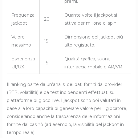
premi.
Frequenza
Quante volte il jackpot si
20
jackpot
attiva per milione di spin.
Valore
Dimensione del jackpot più
15
massimo
alto registrato.
Esperienza
Qualità grafica, suoni,
15
UI/UX
interfaccia mobile e AR/VR.
Il ranking parte da un’analisi dei dati forniti dai provider
(RTP, volatilità) e da test indipendenti effettuati su
piattaforme di gioco live. I jackpot sono poi valutati in
base alla loro capacità di generare valore per il giocatore,
considerando anche la trasparenza delle informazioni
fornite dal casinò (ad esempio, la visibilità del jackpot in
tempo reale).