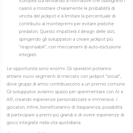
Europea sta lavorando a normative che obblighino i
casinò a mostrare chiaramente le probabilità di
vincita del jackpot e a limitare la percentuale di
contributo al montepremi per evitare pratiche
predatori. Questo impatterà il design delle slot,
spingendo gli sviluppatori a creare jackpot più
“responsabili”, con meccanismi di auto‑esclusione
integrati.
Le opportunità sono enormi. Gli operatori potranno
attrarre nuovi segmenti di mercato con jackpot “social”,
dove gruppi di amici contribuiscono a un premio comune.
Gli sviluppatori avranno spazio per sperimentare con AI e
AR, creando esperienze personalizzate e immersive. I
giocatori, infine, beneficeranno di trasparenza, possibilità
di partecipare a premi più grandi e di vivere esperienze di
gioco integrate nella vita quotidiana.