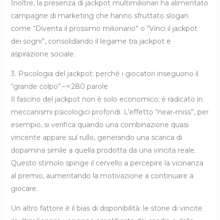
Inoltre, la presenza di jackpot multimilionari ha alimentato
campagne di marketing che hanno sfruttato slogan
come “Diventa il prossimo milionario” o “Vinci il jackpot
dei sogni”, consolidando il legame tra jackpot e
aspirazione sociale.
3. Psicologia del jackpot: perché i giocatori inseguono il
“grande colpo” – ≈ 280 parole
Il fascino del jackpot non è solo economico; è radicato in
meccanismi psicologici profondi. L’effetto “near‑miss”, per
esempio, si verifica quando una combinazione quasi
vincente appare sul rullo, generando una scarica di
dopamina simile a quella prodotta da una vincita reale.
Questo stimolo spinge il cervello a percepire la vicinanza
al premio, aumentando la motivazione a continuare a
giocare.
Un altro fattore è il bias di disponibilità: le storie di vincite