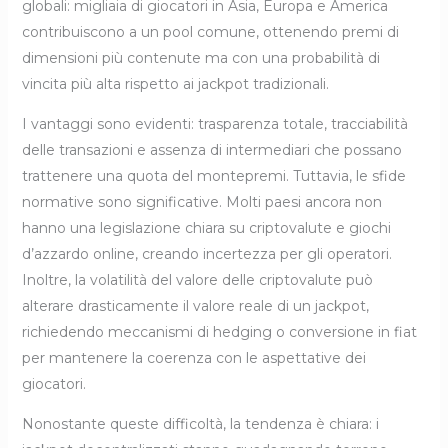
globali: migliaia di giocatori in Asia, Europa e America
contribuiscono a un pool comune, ottenendo premi di
dimensioni più contenute ma con una probabilità di
vincita più alta rispetto ai jackpot tradizionali.
I vantaggi sono evidenti: trasparenza totale, tracciabilità
delle transazioni e assenza di intermediari che possano
trattenere una quota del montepremi. Tuttavia, le sfide
normative sono significative. Molti paesi ancora non
hanno una legislazione chiara su criptovalute e giochi
d’azzardo online, creando incertezza per gli operatori.
Inoltre, la volatilità del valore delle criptovalute può
alterare drasticamente il valore reale di un jackpot,
richiedendo meccanismi di hedging o conversione in fiat
per mantenere la coerenza con le aspettative dei
giocatori.
Nonostante queste difficoltà, la tendenza è chiara: i