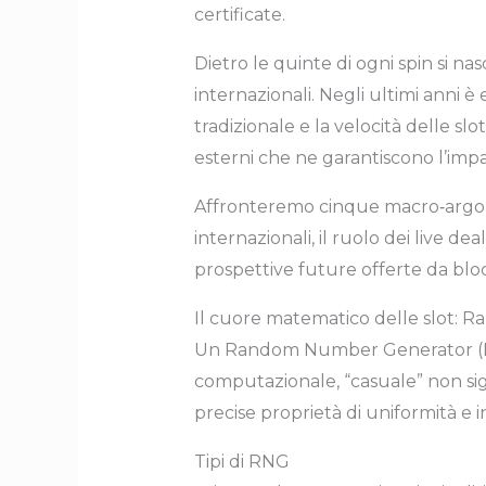
certificate.
Dietro le quinte di ogni spin si nas
internazionali. Negli ultimi anni è
tradizionale e la velocità delle slo
esterni che ne garantiscono l’impa
Affronteremo cinque macro‑argom
internazionali, il ruolo dei live de
prospettive future offerte da block
Il cuore matematico delle slot:
Un Random Number Generator (RNG) 
computazionale, “casuale” non sig
precise proprietà di uniformità e
Tipi di RNG