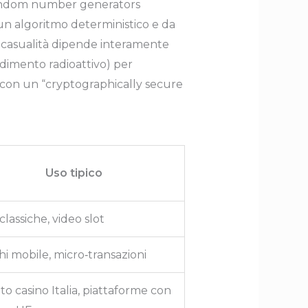
 random number generators
un algoritmo deterministico e da
ro casualità dipende interamente
adimento radioattivo) per
o con un “cryptographically secure
.
Uso tipico
classiche, video slot
hi mobile, micro‑transazioni
to casino Italia, piattaforme con