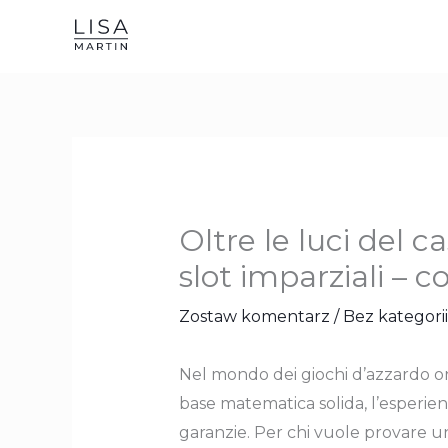
Przejdź
do
treści
Oltre le luci del 
slot imparziali – c
Zostaw komentarz
/
Bez kategorii
Nel mondo dei giochi d’azzardo onli
base matematica solida, l’esperienz
garanzie. Per chi vuole provare un