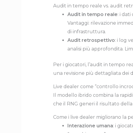
Audit in tempo reale vs. audit ret
Audit in tempo reale
: i da
Vantaggi: rilevazione immedi
di infrastruttura.
Audit retrospettivo
: i log
analisi più approfondita. Limi
Per i giocatori, l’audit in tempo r
una revisione più dettagliata dei da
Live dealer come “controllo incroci
Il modello ibrido combina la rapidi
che il RNG generi il risultato dell
Come i live dealer migliorano la p
Interazione umana
: i gioc