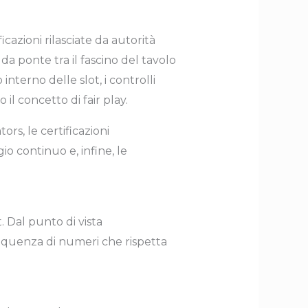
icazioni rilasciate da autorità
da ponte tra il fascino del tavolo
interno delle slot, i controlli
il concetto di fair play.
, le certificazioni
io continuo e, infine, le
 Dal punto di vista
sequenza di numeri che rispetta