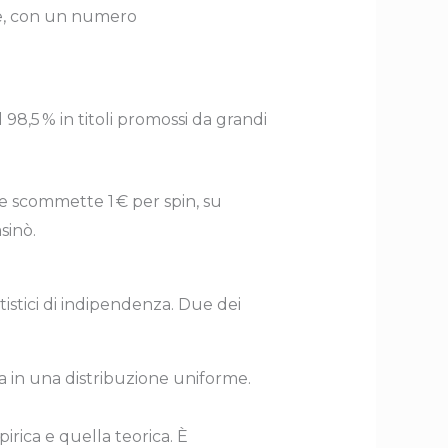
che, con un numero
 98,5 % in titoli promossi da grandi
re scommette 1 € per spin, su
sinò.
istici di indipendenza. Due dei
sa in una distribuzione uniforme.
irica e quella teorica. È