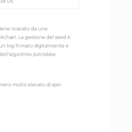
nza UE
viene ricavato da una
ockchain. La gestione del seed è
un log firmato digitalmente e
 dell’algoritmo potrebbe
mero molto elevato di spin.