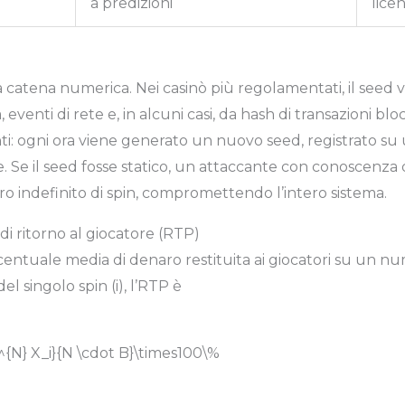
a predizioni
lice
la catena numerica. Nei casinò più regolamentati, il seed 
 eventi di rete e, in alcuni casi, da hash di transazioni bl
i: ogni ora viene generato un nuovo seed, registrato su 
e. Se il seed fosse statico, un attaccante con conoscenza
ro indefinito di spin, compromettendo l’intero sistema.
 di ritorno al giocatore (RTP)
centuale media di denaro restituita ai giocatori su un nu
l singolo spin (i), l’RTP è
}^{N} X_i}{N \cdot B}\times100\%