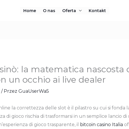
Home
O nas
Oferta
Kontakt
casinò: la matematica nascosta
on un occhio ai live dealer
/ Przez
GuaUserWa5
ne la correttezza delle slot è il pilastro su cui si fonda l
a di gioco rischia di trasformarsi in un semplice lancio di
’esperienza di gioco trasparente, il
bitcoin casino Italia
of