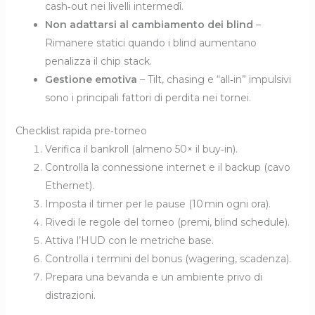
cash‑out nei livelli intermedî.
Non adattarsi al cambiamento dei blind
–
Rimanere statici quando i blind aumentano
penalizza il chip stack.
Gestione emotiva
– Tilt, chasing e “all‑in” impulsivi
sono i principali fattori di perdita nei tornei.
Checklist rapida pre‑torneo
Verifica il bankroll (almeno 50× il buy‑in).
Controlla la connessione internet e il backup (cavo
Ethernet).
Imposta il timer per le pause (10 min ogni ora).
Rivedi le regole del torneo (premi, blind schedule).
Attiva l’HUD con le metriche base.
Controlla i termini del bonus (wagering, scadenza).
Prepara una bevanda e un ambiente privo di
distrazioni.