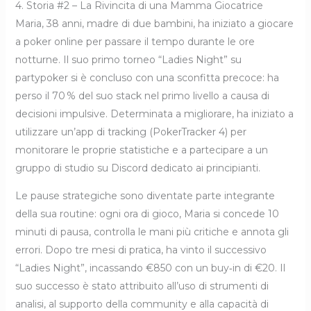
4. Storia #2 – La Rivincita di una Mamma Giocatrice
Maria, 38 anni, madre di due bambini, ha iniziato a giocare
a poker online per passare il tempo durante le ore
notturne. Il suo primo torneo “Ladies Night” su
partypoker si è concluso con una sconfitta precoce: ha
perso il 70 % del suo stack nel primo livello a causa di
decisioni impulsive. Determinata a migliorare, ha iniziato a
utilizzare un’app di tracking (PokerTracker 4) per
monitorare le proprie statistiche e a partecipare a un
gruppo di studio su Discord dedicato ai principianti.
Le pause strategiche sono diventate parte integrante
della sua routine: ogni ora di gioco, Maria si concede 10
minuti di pausa, controlla le mani più critiche e annota gli
errori. Dopo tre mesi di pratica, ha vinto il successivo
“Ladies Night”, incassando €850 con un buy‑in di €20. Il
suo successo è stato attribuito all’uso di strumenti di
analisi, al supporto della community e alla capacità di