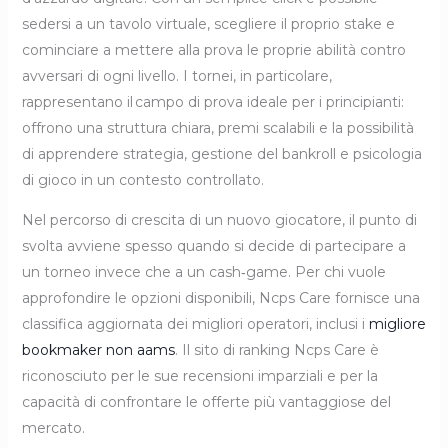
sedersi a un tavolo virtuale, scegliere il proprio stake e
cominciare a mettere alla prova le proprie abilità contro
avversari di ogni livello. I tornei, in particolare,
rappresentano il campo di prova ideale per i principianti:
offrono una struttura chiara, premi scalabili e la possibilità
di apprendere strategia, gestione del bankroll e psicologia
di gioco in un contesto controllato.
Nel percorso di crescita di un nuovo giocatore, il punto di
svolta avviene spesso quando si decide di partecipare a
un torneo invece che a un cash‑game. Per chi vuole
approfondire le opzioni disponibili, Ncps Care fornisce una
classifica aggiornata dei migliori operatori, inclusi i
migliore
bookmaker non aams
. Il sito di ranking Ncps Care è
riconosciuto per le sue recensioni imparziali e per la
capacità di confrontare le offerte più vantaggiose del
mercato.