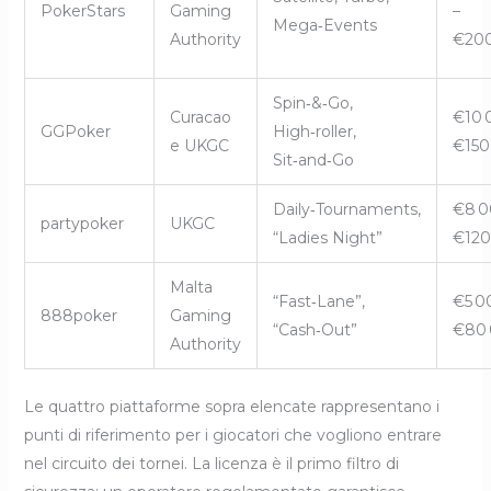
PokerStars
Gaming
–
Mega‑Events
Authority
€20
Spin‑&‑Go,
Curacao
€10 
GGPoker
High‑roller,
e UKGC
€150
Sit‑and‑Go
Daily‑Tournaments,
€8 0
partypoker
UKGC
“Ladies Night”
€120
Malta
“Fast‑Lane”,
€5 0
888poker
Gaming
“Cash‑Out”
€80
Authority
Le quattro piattaforme sopra elencate rappresentano i
punti di riferimento per i giocatori che vogliono entrare
nel circuito dei tornei. La licenza è il primo filtro di