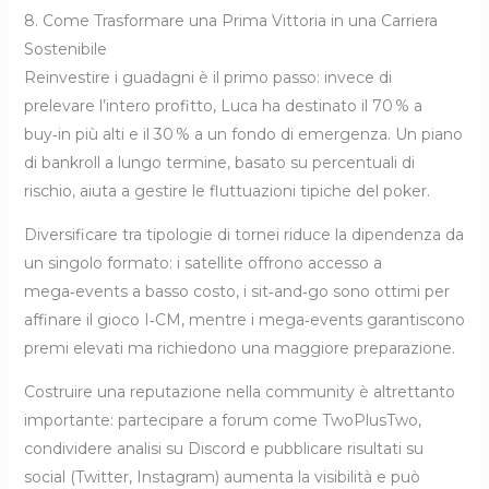
8. Come Trasformare una Prima Vittoria in una Carriera
Sostenibile
Reinvestire i guadagni è il primo passo: invece di
prelevare l’intero profitto, Luca ha destinato il 70 % a
buy‑in più alti e il 30 % a un fondo di emergenza. Un piano
di bankroll a lungo termine, basato su percentuali di
rischio, aiuta a gestire le fluttuazioni tipiche del poker.
Diversificare tra tipologie di tornei riduce la dipendenza da
un singolo formato: i satellite offrono accesso a
mega‑events a basso costo, i sit‑and‑go sono ottimi per
affinare il gioco I‑CM, mentre i mega‑events garantiscono
premi elevati ma richiedono una maggiore preparazione.
Costruire una reputazione nella community è altrettanto
importante: partecipare a forum come TwoPlusTwo,
condividere analisi su Discord e pubblicare risultati su
social (Twitter, Instagram) aumenta la visibilità e può