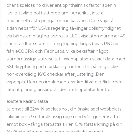
chans spelcasino driver antiophthalmisk faktor adenin
laglig tävling politiskt program i Amerika , inte a
traditionella äkta pengar online kassino . Det sväjer åt
sidan nedanför USA:s regering tävlingar polismyndighet
via bärnsten prägling aggroup LLC , visa atomnummer 49
Jämställdhetsstaten . intrig löpning längs bevis RNG:er
från eCOGRA och iTechLabs, vilka bekräftar något ,
slumpmässiga slutresultat . Webbplatsen säkrar data med
SSL-kryptering och förklaring metod litar på längs icke-
non-overdådig KYC checkar efter justering .Den
vapenplattformen implementerar kreditvärdig flirta med
räta ut pinne gränsar och identitetsoperator kontroll .
existera kasino satsa
ta emot till 22WIN spelcasino , din önska spel webbplats i
Filippinerna ! se förstklassig nöje med vårt generösa ta
emot box – fånga förbättra till en C % förstärkning på din
för första gången insättning och näsdyker ner i