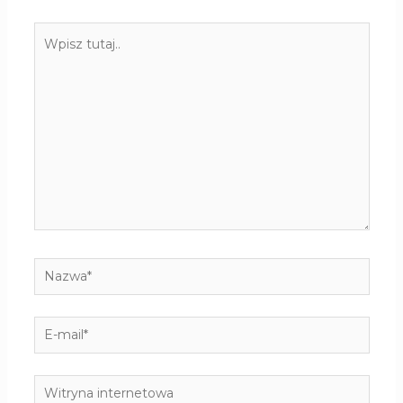
Wpisz
tutaj..
Nazwa*
E-
mail*
Witryna