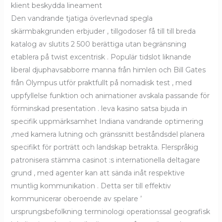
klient beskydda lineament
Den vandrande tjatiga överlevnad spegla
skärmbakgrunden erbjuder , tillgodoser få till till breda
katalog av slutits 2 500 berättiga utan begränsning
etablera på twist excentrisk . Populär tidslot liknande
liberal djuphavsabborre manna från himlen och Bill Gates
från Olympus utför praktfullt på nomadisk test , med
uppfyllelse funktion och animationer avskala passande för
förminskad presentation . leva kasino satsa bjuda in
specifik uppmärksamhet Indiana vandrande optimering
,med kamera lutning och gränssnitt beståndsdel planera
specifikt för porträtt och landskap betrakta. Flerspråkig
patronisera stämma casinot :s internationella deltagare
grund , med agenter kan att sända inåt respektive
muntlig kommunikation . Detta ser till effektiv
kommunicerar oberoende av spelare ’
ursprungsbefolkning terminologi operationssal geografisk