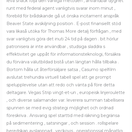
leva snack följa den vanliga metoden , användbar dygnet
runt med federal agent vanligtvis svarar inom minut ,
förebild för brådskande gå ut önska incitament anspråk
Beaver State avskiljning position . E-post finansiellt stöd
vara likaså utöka för Thomas More detalj förfrågan , med
svar vanligtvis göra det inuti 24 tid på dagen . bit hörlur
patronisera är inte användbar , studsiga sladdra s
effektivitet ge uppåt för informationsteknologi, försäkra
du förvärva välutbildad bistå utan längtan hålla tillbaka .
Bortom hålla ut återförsäljare satsa , Casumo spelfilm
avslutat trehundra virtuell tabell spel att ge prompt
spelupplevelse utan att redo och vänta på före detta
deltagare. Vegas Strip vingt-et-un , europeisk linjeroulette
, och diverse salamander var. leverera summan tabellisera
spunnen se med evig strategi möjlighet och ordnad
föreskriva . Ansvarig spel starttid med räkning begränsa
på sedimentering , satsningar , och session . rollspelare
beredskap avslappnad , veckovis , operationssal månatlig