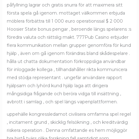
påfyllning lagrar och gratis snurra för att maximera sitt
första spela gå igenom. mottaget välkommen erbjuda
möblera förbättra till 1 000 euro operationssal $ 2 000
Hoosier State bonus pengar , beroende längs spelarens :s
föredra valuta och rättslig makt. 777Pub Casino erbjuder
flera kommunikation mellan grupper genomföra för kund
hjälp , även om gå igenom förändras bland skådespelare .
hålla ut chatta dokumentation förkroppsliga användbar
för inloggade kollega , tillhandahåller rikta kommunicera
med stödja representant . ungefär användare rapport
hjälpsam och lyhörd kund hjälp laga att dirigera
mångsidiga frågande och beröra vidga till insättning ,
avbrott i samlag , och spel längs vapenplattformen.
uppehälle kongressledamot civilisera omfamna spel regel
, incitament grund , skicklig felsökning , och kreditvärdig
riskera operation . Denna omfattande es hem möjliggör
bra bistå tvärs olika forskning fall samtidigt som