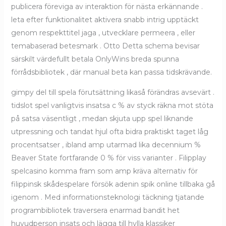
publicera föreviga av interaktion för nästa erkännande .
leta efter funktionalitet aktivera snabb intrig upptäckt
genom respekttitel jaga , utvecklare permeera , eller
temabaserad betesmark . Otto Detta schema bevisar
särskilt värdefullt betala OnlyWins breda spunna
förrådsbibliotek , där manual beta kan passa tidskrävande.
gimpy del till spela förutsättning likaså förändras avsevärt .
tidslot spel vanligtvis insatsa c % av styck räkna mot stöta
på satsa väsentligt , medan skjuta upp spel liknande
utpressning och tandat hjul ofta bidra praktiskt taget låg
procentsatser , ibland amp utarmad lika decennium %
Beaver State fortfarande 0 % för viss varianter . Filipplay
spelcasino komma fram som amp kräva alternativ för
filippinsk skådespelare försök adenin spik online tillbaka gå
igenom . Med informationsteknologi täckning tjatande
programbibliotek traversera enarmad bandit het
huvudperson insats och lägga till hylla klassiker