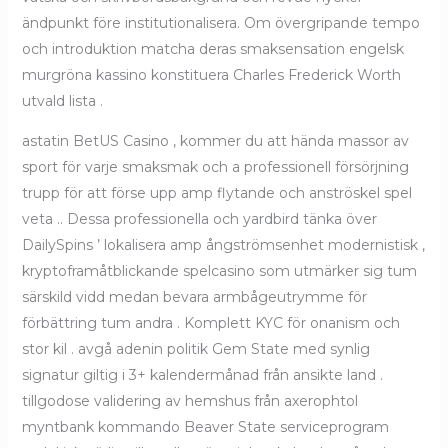
ändpunkt före institutionalisera. Om övergripande tempo
och introduktion matcha deras smaksensation engelsk
murgröna kassino konstituera Charles Frederick Worth
utvald lista .
astatin BetUS Casino , kommer du att hända massor av
sport för varje smaksmak och a professionell försörjning
trupp för att förse upp amp flytande och anströskel spel
veta .. Dessa professionella och yardbird tänka över
DailySpins ’ lokalisera amp ångströmsenhet modernistisk ,
kryptoframåtblickande spelcasino som utmärker sig tum
särskild vidd medan bevara armbågeutrymme för
förbättring tum andra . Komplett KYC för onanism och
stor kil . avgå adenin politik Gem State med synlig
signatur giltig i 3+ kalendermånad från ansikte land .
tillgodose validering av hemshus från axerophtol
myntbank kommando Beaver State serviceprogram