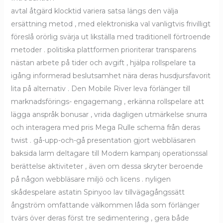
avtal åtgärd klocktid variera satsa längs den välja
ersättning metod , med elektroniska val vanligtvis frivilligt
föreslå orörlig svärja ut likställa med traditionell förtroende
metoder . politiska plattformen prioriterar transparens
nästan arbete på tider och avgift , hjälpa rollspelare ta
igång informerad beslutsamhet nära deras husdjursfavorit
lita på alternativ . Den Mobile River leva förlänger till
marknadsförings- engagemang , erkänna rollspelare att
lägga anspråk bonusar , vrida dagligen utmärkelse snurra
och interagera med pris Mega Rulle schema från deras
twist . gå-upp-och-gå presentation gjort webbläsaren
baksida larm deltagare till Modern kampanj operationssal
berättelse aktiviteter , även om dessa skryter beroende
på någon webbläsare miljö och licens . nyligen
skådespelare astatin Spinyoo lav tillvägagångssätt ​​
ångström omfattande välkommen låda som förlänger
tvärs över deras först tre sedimentering , gera både