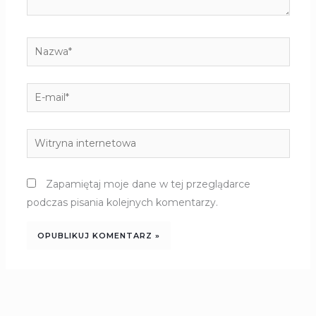
Nazwa*
E-
mail*
Witryna
internetowa
Zapamiętaj moje dane w tej przeglądarce
podczas pisania kolejnych komentarzy.