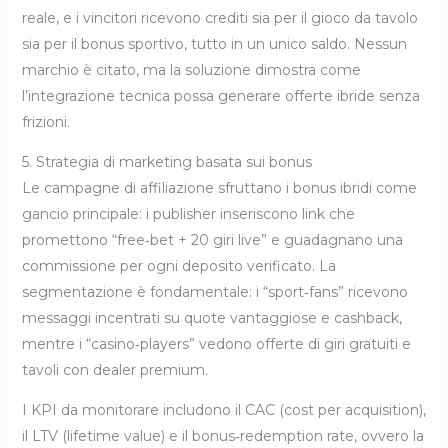
reale, e i vincitori ricevono crediti sia per il gioco da tavolo
sia per il bonus sportivo, tutto in un unico saldo. Nessun
marchio è citato, ma la soluzione dimostra come
l’integrazione tecnica possa generare offerte ibride senza
frizioni.
5. Strategia di marketing basata sui bonus
Le campagne di affiliazione sfruttano i bonus ibridi come
gancio principale: i publisher inseriscono link che
promettono “free‑bet + 20 giri live” e guadagnano una
commissione per ogni deposito verificato. La
segmentazione è fondamentale: i “sport‑fans” ricevono
messaggi incentrati su quote vantaggiose e cashback,
mentre i “casino‑players” vedono offerte di giri gratuiti e
tavoli con dealer premium.
I KPI da monitorare includono il CAC (cost per acquisition),
il LTV (lifetime value) e il bonus‑redemption rate, ovvero la