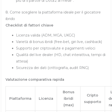
più di 5 partite di Dota 2 al mese”.
8. Come scegliere la piattaforma ideale per il giocatore
ibrido
Checklist di fattori chiave
Licenza valida (ADM, MGA, UKGC)
Varietà di bonus ibridi (free‑bet, giri live, cashback)
Supporto per criptovalute e pagamenti veloci
Qualità del live dealer (HD, chat interattiva, tempi di
attesa)
Sicurezza dei dati (crittografia, audit RNG)
Valutazione comparativa rapida
Bonus
Cripto
Piattaforma
Licenza
ibridi
d
supporto
(max)
r