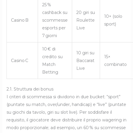
25 %
cashback su
20 giri su
10× (solo
Casino B
scommesse
Roulette
sport)
esports per
Live
7 giorni
10 € di
10 giri su
credito su
15×
Casino C
Baccarat
Match
combinato
Live
Betting
2.1. Struttura dei bonus
I criteri di scommessa si dividono in due bucket: “sport”
(puntate su match, over/under, handicap) e “live” (puntate
su giochi da tavolo, giri su slot live). Per soddisfare il
requisito, il giocatore deve distribuire il proprio wagering in
modo proporzionale; ad esempio, un 60 % su scommesse