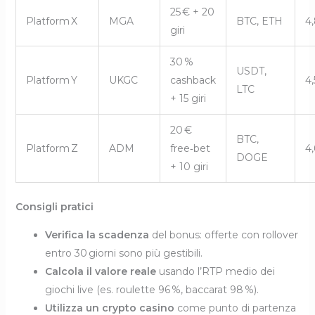
25 € + 20
Platform X
MGA
BTC, ETH
4,
giri
30 %
USDT,
Platform Y
UKGC
cashback
4,
LTC
+ 15 giri
20 €
BTC,
Platform Z
ADM
free‑bet
4,
DOGE
+ 10 giri
Consigli pratici
Verifica la scadenza
del bonus: offerte con rollover
entro 30 giorni sono più gestibili.
Calcola il valore reale
usando l’RTP medio dei
giochi live (es. roulette 96 %, baccarat 98 %).
Utilizza un crypto casino
come punto di partenza