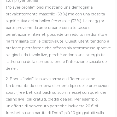
1.2. I player‑profile
I “player‑profile” ibridi mostrano una demografia
prevalentemente maschile (68 %) ma con una crescita
significativa del pubblico femminile (32 %). La maggior
parte proviene da aree urbane con alto tasso di
penetrazione internet, possiede un reddito medio‑alto e
ha familiarità con le criptovalute. Questi utenti tendono a
preferire piattaforme che offrono sia scommesse sportive
sia giochi da tavolo live, perché vedono una sinergia tra
l’adrenalina della competizione e l’interazione sociale del
dealer.
2. Bonus “ibridi”: la nuova arma di differenziazione
Un bonus ibrido combina elementi tipici delle promozioni
sport (free‑bet, cashback su scommesse) con quelli dei
casinò live (giri gratuiti, crediti dealer). Per esempio,
un’offerta di benvenuto potrebbe includere 20 € di
free‑bet su una partita di Dota 2 più 10 giri gratuiti sulla