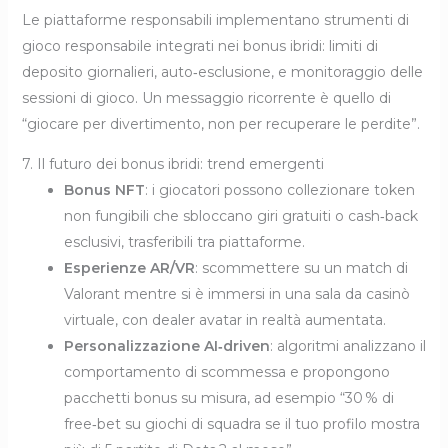
Le piattaforme responsabili implementano strumenti di
gioco responsabile integrati nei bonus ibridi: limiti di
deposito giornalieri, auto‑esclusione, e monitoraggio delle
sessioni di gioco. Un messaggio ricorrente è quello di
“giocare per divertimento, non per recuperare le perdite”.
7. Il futuro dei bonus ibridi: trend emergenti
Bonus NFT
: i giocatori possono collezionare token
non fungibili che sbloccano giri gratuiti o cash‑back
esclusivi, trasferibili tra piattaforme.
Esperienze AR/VR
: scommettere su un match di
Valorant mentre si è immersi in una sala da casinò
virtuale, con dealer avatar in realtà aumentata.
Personalizzazione AI‑driven
: algoritmi analizzano il
comportamento di scommessa e propongono
pacchetti bonus su misura, ad esempio “30 % di
free‑bet su giochi di squadra se il tuo profilo mostra