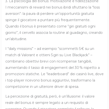
3. La psicologia del bonus: motivazione e fidelizzazione
I meccanismi di reward nei bonus ibridi sfruttano la “loss
aversion”: la paura di perdere un’opportunità gratuita
spinge il giocatore a puntare più frequentemente.
Quando il bonus è presentato come “giri gratuiti ogni
giorno”, il cervello associa la routine al guadagno, creando
un’abitudine.
I “daily missions” – ad esempio “scommetti 5 € su un
match di Valorant e ottieni 5 giri su Live Blackjack” –
combinano obiettivi brevi con ricompense tangibili,
aumentando il tasso di engagement del 30 % rispetto a
promozioni statiche. Le “leaderboard” dei casinò live, dove
i top‑player ricevono bonus aggiuntivi, trasformano la
competizione in un ulteriore driver di spesa.
La percezione di gratuità, però, è un’illusione: il valore
reale del bonus è sempre legato a un requisito di
wagering. Quando il giocatore completa il rollover, la