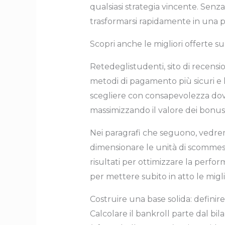
qualsiasi strategia vincente. Senz
trasformarsi rapidamente in una pe
Scopri anche le migliori offerte 
Retedeglistudenti, sito di recens
metodi di pagamento più sicuri e le 
scegliere con consapevolezza dove 
massimizzando il valore dei bonu
Nei paragrafi che seguono, vedremo
dimensionare le unità di scommessa,
risultati per ottimizzare la perfo
per mettere subito in atto le migli
Costruire una base solida: definire
Calcolare il bankroll parte dal bila