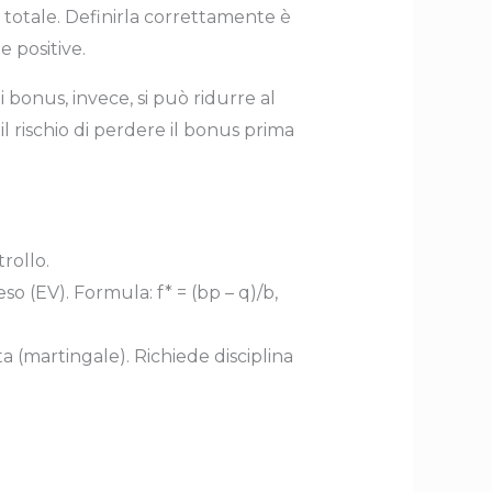
 totale. Definirla correttamente è
e positive.
i bonus, invece, si può ridurre al
il rischio di perdere il bonus prima
rollo.
o (EV). Formula: f* = (bp – q)/b,
 (martingale). Richiede disciplina