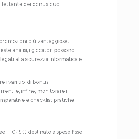
 allettante dei bonus può
promozioni più vantaggiose, i
este analisi, i giocatori possono
legati alla sicurezza informatica e
i vari tipi di bonus,
renti e, infine, monitorare i
omparative e checklist pratiche
e il 10‑15 % destinato a spese fisse