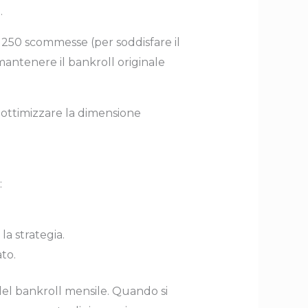
.
 250 scommesse (per soddisfare il
 mantenere il bankroll originale
er ottimizzare la dimensione
:
la strategia.
ato.
 del bankroll mensile. Quando si