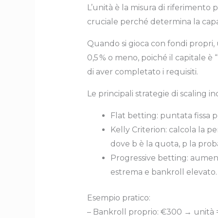
L’unità è la misura di riferimento
cruciale perché determina la capaci
Quando si gioca con fondi propri, u
0,5 % o meno, poiché il capitale è 
di aver completato i requisiti.
Le principali strategie di scaling i
Flat betting: puntata fissa 
Kelly Criterion: calcola la 
dove b è la quota, p la probabi
Progressive betting: aument
estrema e bankroll elevato.
Esempio pratico:
– Bankroll proprio: €300 → unità =