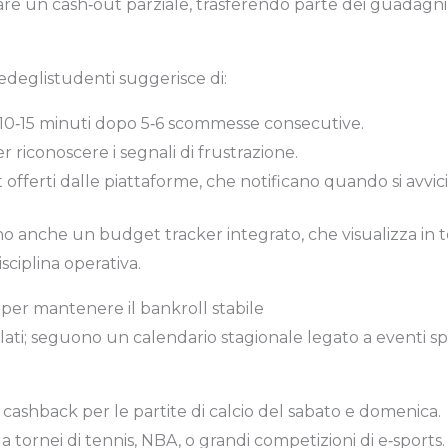
uare un cash‑out parziale, trasferendo parte dei guadagni
etedeglistudenti suggerisce di:
 10‑15 minuti dopo 5‑6 scommesse consecutive.
 riconoscere i segnali di frustrazione.
t offerti dalle piattaforme, che notificano quando si avvicin
ono anche un budget tracker integrato, che visualizza in
isciplina operativa.
 per mantenere il bankroll stabile
ti; seguono un calendario stagionale legato a eventi sporti
ashback per le partite di calcio del sabato e domenica.
 a tornei di tennis, NBA, o grandi competizioni di e‑sports.