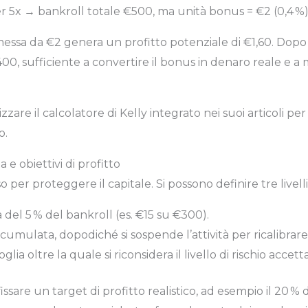
er 5x → bankroll totale €500, ma unità bonus = €2 (0,4 %)
ssa da €2 genera un profitto potenziale di €1,60. Dopo
400, sufficiente a convertire il bonus in denaro reale e a
izzare il calcolatore di Kelly integrato nei suoi articoli p
o.
a e obiettivi di profitto
 per proteggere il capitale. Si possono definire tre livelli
 del 5 % del bankroll (es. €15 su €300).
cumulata, dopodiché si sospende l’attività per ricalibrare 
glia oltre la quale si riconsidera il livello di rischio accett
sare un target di profitto realistico, ad esempio il 20 %