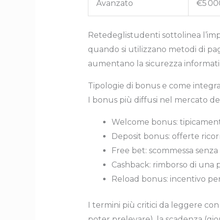
Avanzato
€5 00
Retedeglistudenti sottolinea l’imp
quando si utilizzano metodi di pa
aumentano la sicurezza informati
Tipologie di bonus e come integrar
I bonus più diffusi nel mercato d
Welcome bonus: tipicamente 
Deposit bonus: offerte ricor
Free bet: scommessa senza ri
Cashback: rimborso di una p
Reload bonus: incentivo per 
I termini più critici da leggere c
poter prelevare), la scadenza (gior