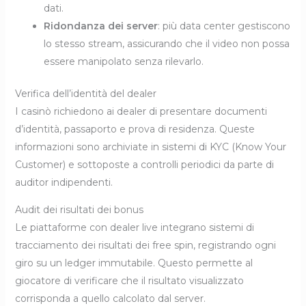
dati.
Ridondanza dei server
: più data center gestiscono
lo stesso stream, assicurando che il video non possa
essere manipolato senza rilevarlo.
Verifica dell’identità del dealer
I casinò richiedono ai dealer di presentare documenti
d’identità, passaporto e prova di residenza. Queste
informazioni sono archiviate in sistemi di KYC (Know Your
Customer) e sottoposte a controlli periodici da parte di
auditor indipendenti.
Audit dei risultati dei bonus
Le piattaforme con dealer live integrano sistemi di
tracciamento dei risultati dei free spin, registrando ogni
giro su un ledger immutabile. Questo permette al
giocatore di verificare che il risultato visualizzato
corrisponda a quello calcolato dal server.