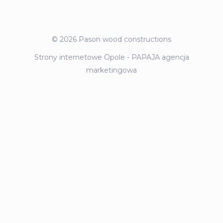
© 2026 Pason wood constructions
Strony internetowe Opole - PAPAJA agencja
marketingowa