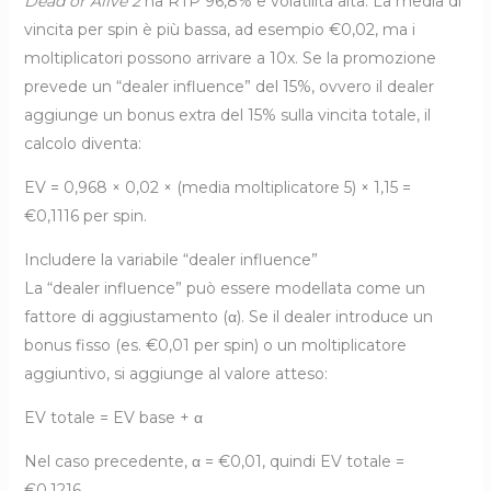
Dead or Alive 2
ha RTP 96,8% e volatilità alta. La media di
vincita per spin è più bassa, ad esempio €0,02, ma i
moltiplicatori possono arrivare a 10x. Se la promozione
prevede un “dealer influence” del 15%, ovvero il dealer
aggiunge un bonus extra del 15% sulla vincita totale, il
calcolo diventa:
EV = 0,968 × 0,02 × (media moltiplicatore 5) × 1,15 =
€0,1116 per spin.
Includere la variabile “dealer influence”
La “dealer influence” può essere modellata come un
fattore di aggiustamento (α). Se il dealer introduce un
bonus fisso (es. €0,01 per spin) o un moltiplicatore
aggiuntivo, si aggiunge al valore atteso:
EV totale = EV base + α
Nel caso precedente, α = €0,01, quindi EV totale =
€0,1216.