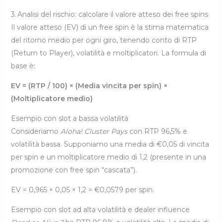
3. Analisi del rischio: calcolare il valore atteso dei free spins
Il valore atteso (EV) di un free spin è la stima matematica
del ritorno medio per ogni giro, tenendo conto di RTP
(Return to Player), volatilità e moltiplicatori. La formula di
base è:
EV = (RTP / 100) × (Media vincita per spin) ×
(Moltiplicatore medio)
Esempio con slot a bassa volatilità
Consideriamo
Aloha! Cluster Pays
con RTP 96,5% e
volatilità bassa. Supponiamo una media di €0,05 di vincita
per spin e un moltiplicatore medio di 1,2 (presente in una
promozione con free spin “cascata”).
EV = 0,965 × 0,05 × 1,2 = €0,0579 per spin.
Esempio con slot ad alta volatilità e dealer influence