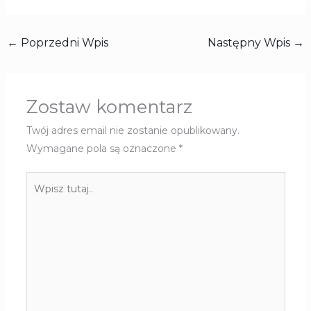
←
Poprzedni Wpis
Następny Wpis
→
Zostaw komentarz
Twój adres email nie zostanie opublikowany.
Wymagane pola są oznaczone
*
Wpisz
tutaj..