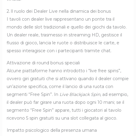
2. Il ruolo dei Dealer Live nella dinamica dei bonus
I tavoli con dealer live rappresentano un ponte tra il
mondo delle slot tradizionali e quello dei giochi da tavolo.
Un dealer reale, trasmesso in streaming HD, gestisce il
flusso di gioco, lancia le ruote o distribuisce le carte, e
spesso interagisce con i partecipanti tramite chat.
Attivazione di round bonus speciali
Alcune piattaforme hanno introdotto i “live free spins”,
ovvero giri gratuiti che si attivano quando il dealer compie
un’azione specifica, come il lancio di una ruota con
segmenti “Free Spin”. In
Live Blackjack Spin
, ad esempio,
il dealer può far girare una ruota dopo ogni 10 mani; se il
segmento “Free Spin” appare, tutti i giocatori al tavolo
ricevono 5 spin gratuiti su una slot collegata al gioco.
Impatto psicologico della presenza umana