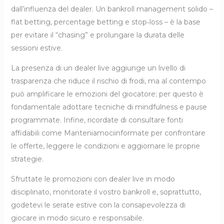
dall’influenza del dealer. Un bankroll management solido –
flat betting, percentage betting e stop‑loss – è la base
per evitare il “chasing” e prolungare la durata delle
sessioni estive.
La presenza di un dealer live aggiunge un livello di
trasparenza che riduce il rischio di frodi, ma al contempo
può amplificare le emozioni del giocatore; per questo è
fondamentale adottare tecniche di mindfulness e pause
programmate. Infine, ricordate di consultare fonti
affidabili come Manteniamociinformate per confrontare
le offerte, leggere le condizioni e aggiornare le proprie
strategie.
Sfruttate le promozioni con dealer live in modo
disciplinato, monitorate il vostro bankroll e, soprattutto,
godetevi le serate estive con la consapevolezza di
giocare in modo sicuro e responsabile.