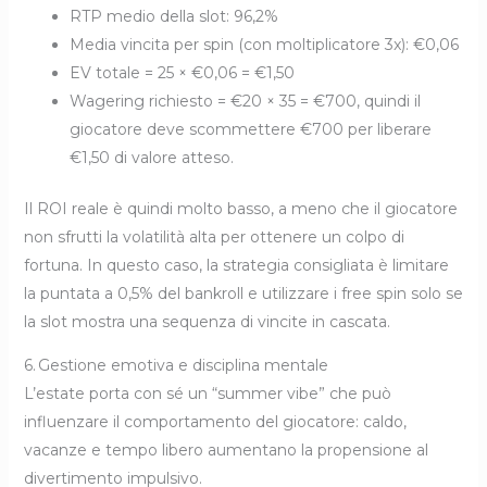
RTP medio della slot: 96,2%
Media vincita per spin (con moltiplicatore 3x): €0,06
EV totale = 25 × €0,06 = €1,50
Wagering richiesto = €20 × 35 = €700, quindi il
giocatore deve scommettere €700 per liberare
€1,50 di valore atteso.
Il ROI reale è quindi molto basso, a meno che il giocatore
non sfrutti la volatilità alta per ottenere un colpo di
fortuna. In questo caso, la strategia consigliata è limitare
la puntata a 0,5% del bankroll e utilizzare i free spin solo se
la slot mostra una sequenza di vincite in cascata.
6. Gestione emotiva e disciplina mentale
L’estate porta con sé un “summer vibe” che può
influenzare il comportamento del giocatore: caldo,
vacanze e tempo libero aumentano la propensione al
divertimento impulsivo.