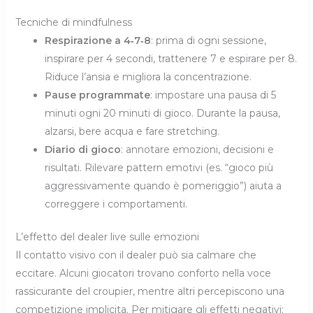
Tecniche di mindfulness
Respirazione a 4‑7‑8
: prima di ogni sessione,
inspirare per 4 secondi, trattenere 7 e espirare per 8.
Riduce l’ansia e migliora la concentrazione.
Pause programmate
: impostare una pausa di 5
minuti ogni 20 minuti di gioco. Durante la pausa,
alzarsi, bere acqua e fare stretching.
Diario di gioco
: annotare emozioni, decisioni e
risultati. Rilevare pattern emotivi (es. “gioco più
aggressivamente quando è pomeriggio”) aiuta a
correggere i comportamenti.
L’effetto del dealer live sulle emozioni
Il contatto visivo con il dealer può sia calmare che
eccitare. Alcuni giocatori trovano conforto nella voce
rassicurante del croupier, mentre altri percepiscono una
competizione implicita. Per mitigare gli effetti negativi: