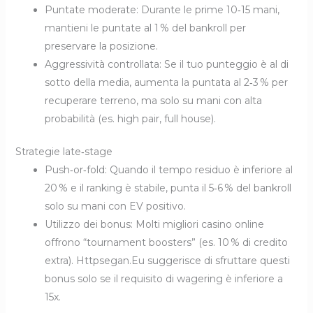
Puntate moderate: Durante le prime 10‑15 mani,
mantieni le puntate al 1 % del bankroll per
preservare la posizione.
Aggressività controllata: Se il tuo punteggio è al di
sotto della media, aumenta la puntata al 2‑3 % per
recuperare terreno, ma solo su mani con alta
probabilità (es. high pair, full house).
Strategie late‑stage
Push‑or‑fold: Quando il tempo residuo è inferiore al
20 % e il ranking è stabile, punta il 5‑6 % del bankroll
solo su mani con EV positivo.
Utilizzo dei bonus: Molti migliori casino online
offrono “tournament boosters” (es. 10 % di credito
extra). Httpsegan.Eu suggerisce di sfruttare questi
bonus solo se il requisito di wagering è inferiore a
15x.