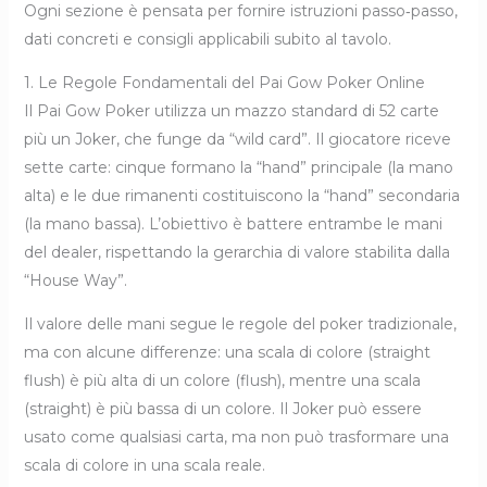
Ogni sezione è pensata per fornire istruzioni passo‑passo,
dati concreti e consigli applicabili subito al tavolo.
1. Le Regole Fondamentali del Pai Gow Poker Online
Il Pai Gow Poker utilizza un mazzo standard di 52 carte
più un Joker, che funge da “wild card”. Il giocatore riceve
sette carte: cinque formano la “hand” principale (la mano
alta) e le due rimanenti costituiscono la “hand” secondaria
(la mano bassa). L’obiettivo è battere entrambe le mani
del dealer, rispettando la gerarchia di valore stabilita dalla
“House Way”.
Il valore delle mani segue le regole del poker tradizionale,
ma con alcune differenze: una scala di colore (straight
flush) è più alta di un colore (flush), mentre una scala
(straight) è più bassa di un colore. Il Joker può essere
usato come qualsiasi carta, ma non può trasformare una
scala di colore in una scala reale.