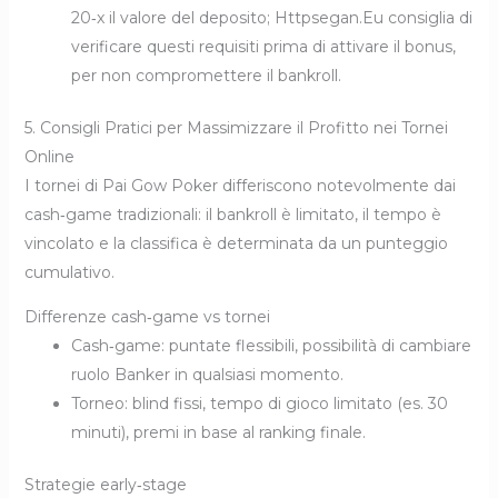
20‑x il valore del deposito; Httpsegan.Eu consiglia di
verificare questi requisiti prima di attivare il bonus,
per non compromettere il bankroll.
5. Consigli Pratici per Massimizzare il Profitto nei Tornei
Online
I tornei di Pai Gow Poker differiscono notevolmente dai
cash‑game tradizionali: il bankroll è limitato, il tempo è
vincolato e la classifica è determinata da un punteggio
cumulativo.
Differenze cash‑game vs tornei
Cash‑game: puntate flessibili, possibilità di cambiare
ruolo Banker in qualsiasi momento.
Torneo: blind fissi, tempo di gioco limitato (es. 30
minuti), premi in base al ranking finale.
Strategie early‑stage