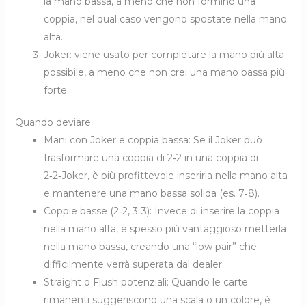
la mano bassa, a meno che non formino una
coppia, nel qual caso vengono spostate nella mano
alta.
Joker: viene usato per completare la mano più alta
possibile, a meno che non crei una mano bassa più
forte.
Quando deviare
Mani con Joker e coppia bassa: Se il Joker può
trasformare una coppia di 2‑2 in una coppia di
2‑2‑Joker, è più profittevole inserirla nella mano alta
e mantenere una mano bassa solida (es. 7‑8).
Coppie basse (2‑2, 3‑3): Invece di inserire la coppia
nella mano alta, è spesso più vantaggioso metterla
nella mano bassa, creando una “low pair” che
difficilmente verrà superata dal dealer.
Straight o Flush potenziali: Quando le carte
rimanenti suggeriscono una scala o un colore, è