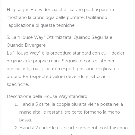
Httpsegan.Eu evidenzia che i casinò più trasparenti
mostrano la cronologia delle puntate, facilitando
l’applicazione di queste tecniche.
3. La “House Way” Ottimizzata: Quando Seguirla e
Quando Divergere
La “House Way” è la procedura standard con cui il dealer
organizza le proprie mani. Seguirla è consigliato per i
principianti, ma i giocatori esperti possono migliorare il
proprio EV (expected value) devendo in situazioni
specifiche.
Descrizione della House Way standard
Hand a 5 carte: la coppia più alta viene posta nella
mano alta; le restanti tre carte formano la mano
bassa.
Hand a 2 carte: le due carte rimanenti costituiscono