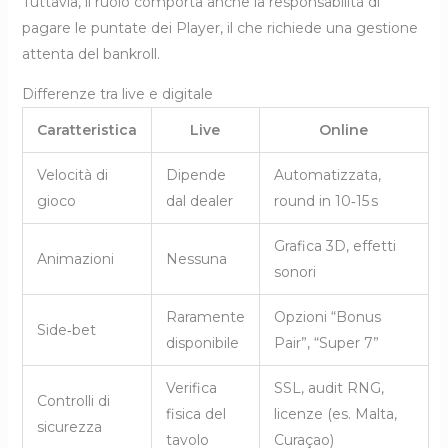
Tuttavia, il ruolo comporta anche la responsabilità di
pagare le puntate dei Player, il che richiede una gestione
attenta del bankroll.
Differenze tra live e digitale
Caratteristica
Live
Online
Velocità di
Dipende
Automatizzata,
gioco
dal dealer
round in 10‑15 s
Grafica 3D, effetti
Animazioni
Nessuna
sonori
Raramente
Opzioni “Bonus
Side‑bet
disponibile
Pair”, “Super 7”
Verifica
SSL, audit RNG,
Controlli di
fisica del
licenze (es. Malta,
sicurezza
tavolo
Curaçao)