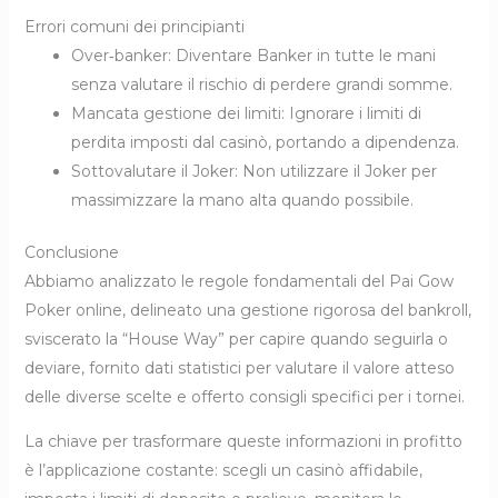
Errori comuni dei principianti
Over‑banker: Diventare Banker in tutte le mani
senza valutare il rischio di perdere grandi somme.
Mancata gestione dei limiti: Ignorare i limiti di
perdita imposti dal casinò, portando a dipendenza.
Sottovalutare il Joker: Non utilizzare il Joker per
massimizzare la mano alta quando possibile.
Conclusione
Abbiamo analizzato le regole fondamentali del Pai Gow
Poker online, delineato una gestione rigorosa del bankroll,
sviscerato la “House Way” per capire quando seguirla o
deviare, fornito dati statistici per valutare il valore atteso
delle diverse scelte e offerto consigli specifici per i tornei.
La chiave per trasformare queste informazioni in profitto
è l’applicazione costante: scegli un casinò affidabile,