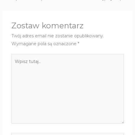
Zostaw komentarz
Twój adres email nie zostanie opublikowany.
Wymagane pola są oznaczone
*
Wpisz
tutaj..