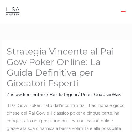
Przejdź
do
treści
Strategia Vincente al Pai
Gow Poker Online: La
Guida Definitiva per
Giocatori Esperti
Zostaw komentarz
/
Bez kategorii
/ Przez
GuaUserWa5
Il Pai Gow Poker, nato dall’incontro tra il tradizionale gioco
cinese del Pai Gow e il classico poker a cinque carte, ha
conquistato una posizione di rilievo nei casinò online
grazie alla sua dinamica a bassa volatilità e alla possibilità