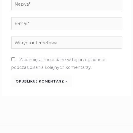
Nazwa*
E-
mail*
Witryna
internetowa
Zapamiętaj moje dane w tej przeglądarce
podczas pisania kolejnych komentarzy.