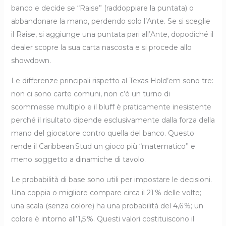
banco e decide se “Raise” (raddoppiare la puntata) o
abbandonare la mano, perdendo solo l’Ante. Se si sceglie
il Raise, si aggiunge una puntata pari all’Ante, dopodiché il
dealer scopre la sua carta nascosta e si procede allo
showdown.
Le differenze principali rispetto al Texas Hold’em sono tre:
non ci sono carte comuni, non c’è un turno di
scommesse multiplo e il bluff è praticamente inesistente
perché il risultato dipende esclusivamente dalla forza della
mano del giocatore contro quella del banco. Questo
rende il Caribbean Stud un gioco più “matematico” e
meno soggetto a dinamiche di tavolo.
Le probabilità di base sono utili per impostare le decisioni.
Una coppia o migliore compare circa il 21 % delle volte;
una scala (senza colore) ha una probabilità del 4,6 %; un
colore è intorno all’1,5 %. Questi valori costituiscono il