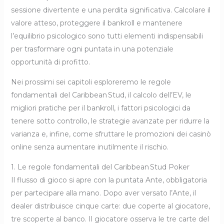
sessione divertente e una perdita significativa. Calcolare il
valore atteso, proteggere il bankroll e mantenere
l’equilibrio psicologico sono tutti elementi indispensabili
per trasformare ogni puntata in una potenziale
opportunità di profitto.
Nei prossimi sei capitoli esploreremo le regole
fondamentali del Caribbean Stud, il calcolo dell’EV, le
migliori pratiche per il bankroll, i fattori psicologici da
tenere sotto controllo, le strategie avanzate per ridurre la
varianza e, infine, come sfruttare le promozioni dei casinò
online senza aumentare inutilmente il rischio.
1. Le regole fondamentali del Caribbean Stud Poker
Il flusso di gioco si apre con la puntata Ante, obbligatoria
per partecipare alla mano. Dopo aver versato l’Ante, il
dealer distribuisce cinque carte: due coperte al giocatore,
tre scoperte al banco. Il giocatore osserva le tre carte del