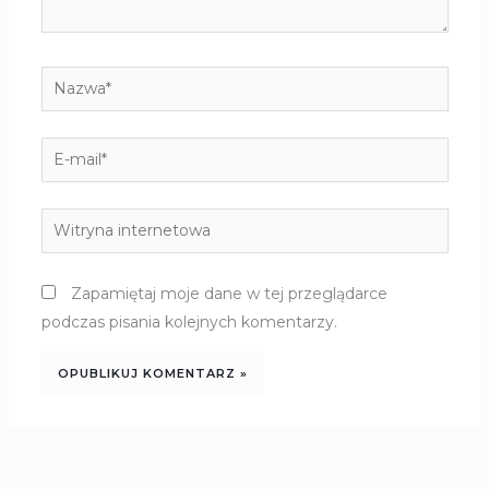
Nazwa*
E-
mail*
Witryna
internetowa
Zapamiętaj moje dane w tej przeglądarce
podczas pisania kolejnych komentarzy.