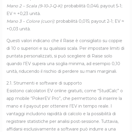
Mano 2 – Scala (9‑10‑J‑Q‑K)
: probabilità 0,046; payout 5‑1;
EV ≈ +0,23 unità.
Mano 3 – Colore (cuori)
: probabilità 0,015; payout 2‑1; EV ≈
+0,03 unità.
Questi valori indicano che il Raise è consigliato su coppie
di 10 o superiori e su qualsiasi scala. Per impostare limiti di
puntata personalizzati, si può scegliere di Raise solo
quando l’EV supera una soglia minima, ad esempio 0,10
unità, riducendo il rischio di perdere su mani marginali.
2.1. Strumenti e software di supporto
Esistono calcolatori EV online gratuiti, come “StudCalc” o
app mobile “PokerEV Pro”, che permettono di inserire la
mano e il payout per ottenere l’EV in tempo reale. I
vantaggi includono rapidità di calcolo e la possibilità di
registrare statistiche per analisi post‑sessione. Tuttavia,
affidarsi esclusivamente a software può indurre a una