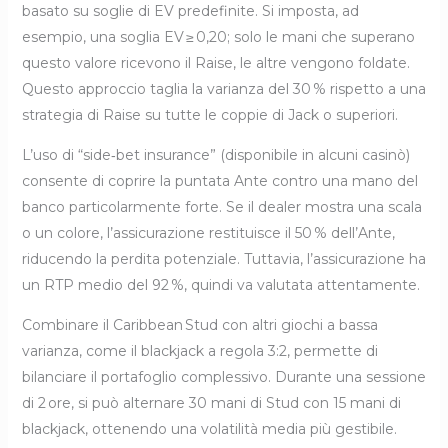
basato su soglie di EV predefinite. Si imposta, ad
esempio, una soglia EV ≥ 0,20; solo le mani che superano
questo valore ricevono il Raise, le altre vengono foldate.
Questo approccio taglia la varianza del 30 % rispetto a una
strategia di Raise su tutte le coppie di Jack o superiori.
L’uso di “side‑bet insurance” (disponibile in alcuni casinò)
consente di coprire la puntata Ante contro una mano del
banco particolarmente forte. Se il dealer mostra una scala
o un colore, l’assicurazione restituisce il 50 % dell’Ante,
riducendo la perdita potenziale. Tuttavia, l’assicurazione ha
un RTP medio del 92 %, quindi va valutata attentamente.
Combinare il Caribbean Stud con altri giochi a bassa
varianza, come il blackjack a regola 3:2, permette di
bilanciare il portafoglio complessivo. Durante una sessione
di 2 ore, si può alternare 30 mani di Stud con 15 mani di
blackjack, ottenendo una volatilità media più gestibile.