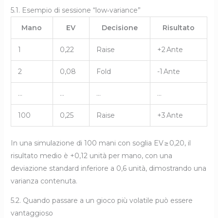
5.1. Esempio di sessione “low‑variance”
Mano
EV
Decisione
Risultato
1
0,22
Raise
+2 Ante
2
0,08
Fold
-1 Ante
…
…
…
…
100
0,25
Raise
+3 Ante
In una simulazione di 100 mani con soglia EV ≥ 0,20, il
risultato medio è +0,12 unità per mano, con una
deviazione standard inferiore a 0,6 unità, dimostrando una
varianza contenuta.
5.2. Quando passare a un gioco più volatile può essere
vantaggioso