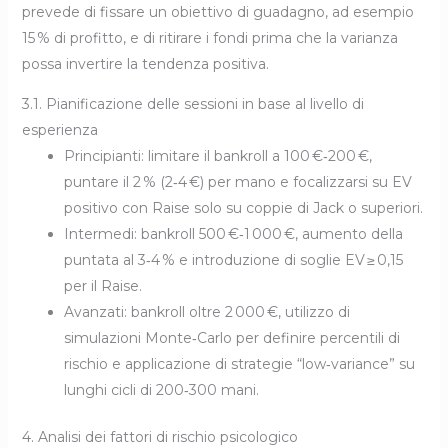
prevede di fissare un obiettivo di guadagno, ad esempio
15 % di profitto, e di ritirare i fondi prima che la varianza
possa invertire la tendenza positiva.
3.1. Pianificazione delle sessioni in base al livello di
esperienza
Principianti: limitare il bankroll a 100 €‑200 €,
puntare il 2 % (2‑4 €) per mano e focalizzarsi su EV
positivo con Raise solo su coppie di Jack o superiori.
Intermedi: bankroll 500 €‑1 000 €, aumento della
puntata al 3‑4 % e introduzione di soglie EV ≥ 0,15
per il Raise.
Avanzati: bankroll oltre 2 000 €, utilizzo di
simulazioni Monte‑Carlo per definire percentili di
rischio e applicazione di strategie “low‑variance” su
lunghi cicli di 200‑300 mani.
4. Analisi dei fattori di rischio psicologico