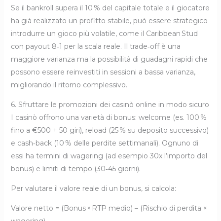
Se il bankroll supera il 10 % del capitale totale e il giocatore
ha già realizzato un profitto stabile, può essere strategico
introdurre un gioco più volatile, come il Caribbean Stud
con payout 8‑1 per la scala reale. Il trade‑off è una
maggiore varianza ma la possibilità di guadagni rapidi che
possono essere reinvestiti in sessioni a bassa varianza,
migliorando il ritorno complessivo.
6. Sfruttare le promozioni dei casinò online in modo sicuro
I casinò offrono una varietà di bonus: welcome (es. 100 %
fino a €500 + 50 giri), reload (25 % su deposito successivo)
e cash‑back (10 % delle perdite settimanali). Ognuno di
essi ha termini di wagering (ad esempio 30x l’importo del
bonus) e limiti di tempo (30‑45 giorni).
Per valutare il valore reale di un bonus, si calcola:
Valore netto = (Bonus × RTP medio) – (Rischio di perdita ×
wagering)