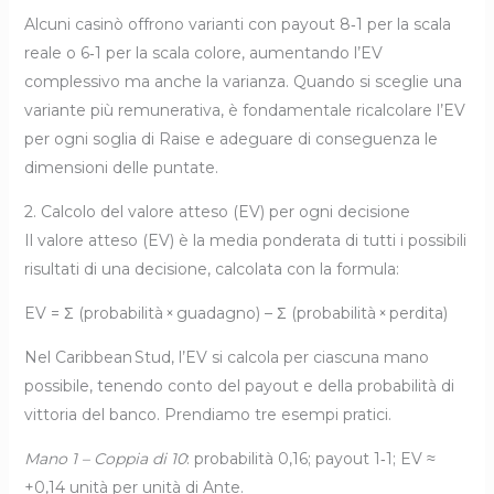
Alcuni casinò offrono varianti con payout 8‑1 per la scala
reale o 6‑1 per la scala colore, aumentando l’EV
complessivo ma anche la varianza. Quando si sceglie una
variante più remunerativa, è fondamentale ricalcolare l’EV
per ogni soglia di Raise e adeguare di conseguenza le
dimensioni delle puntate.
2. Calcolo del valore atteso (EV) per ogni decisione
Il valore atteso (EV) è la media ponderata di tutti i possibili
risultati di una decisione, calcolata con la formula:
EV = Σ (probabilità × guadagno) – Σ (probabilità × perdita)
Nel Caribbean Stud, l’EV si calcola per ciascuna mano
possibile, tenendo conto del payout e della probabilità di
vittoria del banco. Prendiamo tre esempi pratici.
Mano 1 – Coppia di 10
: probabilità 0,16; payout 1‑1; EV ≈
+0,14 unità per unità di Ante.