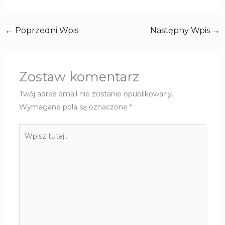
←
Poprzedni Wpis
Następny Wpis
→
Zostaw komentarz
Twój adres email nie zostanie opublikowany.
Wymagane pola są oznaczone
*
Wpisz
tutaj..