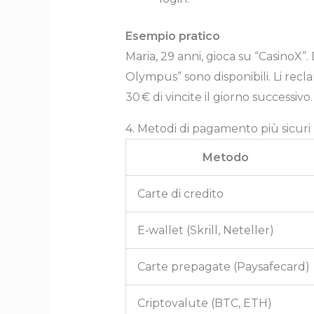
Esempio pratico
Maria, 29 anni, gioca su “CasinoX”.
Olympus” sono disponibili. Li recla
30 € di vincite il giorno successivo.
4. Metodi di pagamento più sicuri 
Metodo
Carte di credito
E‑wallet (Skrill, Neteller)
Carte prepagate (Paysafecard)
Criptovalute (BTC, ETH)