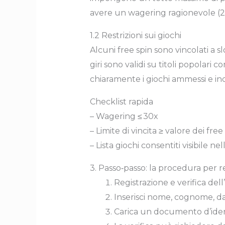
avere un wagering ragionevole (20‑
1.2 Restrizioni sui giochi
Alcuni free spin sono vincolati a 
giri sono validi su titoli popolari 
chiaramente i giochi ammessi e ind
Checklist rapida
– Wagering ≤ 30x
– Limite di vincita ≥ valore dei free
– Lista giochi consentiti visibile 
3. Passo‑passo: la procedura per r
Registrazione e verifica dell
Inserisci nome, cognome, dat
Carica un documento d’ident