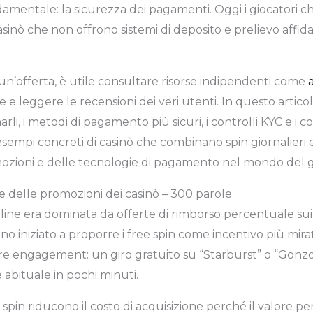
amentale: la sicurezza dei pagamenti. Oggi i giocatori ch
casinò che non offrono sistemi di deposito e prelievo affida
n’offerta, è utile consultare risorse indipendenti come
e e leggere le recensioni dei veri utenti. In questo artic
rli, i metodi di pagamento più sicuri, i controlli KYC e i c
sempi concreti di casinò che combinano spin giornalieri e 
ozioni e delle tecnologie di pagamento nel mondo del g
ore delle promozioni dei casinò – 300 parole
ine era dominata da offerte di rimborso percentuale sui d
anno iniziato a proporre i free spin come incentivo più mira
rare engagement: un giro gratuito su “Starburst” o “Gon
 abituale in pochi minuti.
ee spin riducono il costo di acquisizione perché il valore p