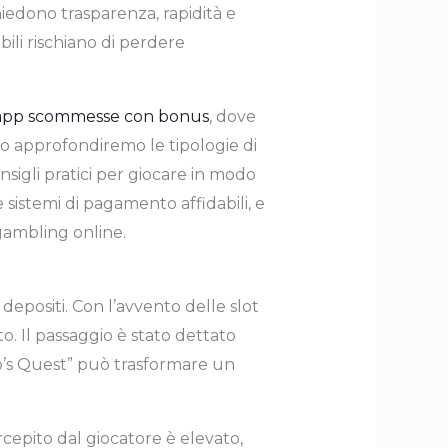
iedono trasparenza, rapidità e
bili rischiano di perdere
app scommesse con bonus
, dove
olo approfondiremo le tipologie di
onsigli pratici per giocare in modo
sistemi di pagamento affidabili, e
ambling online.
epositi. Con l’avvento delle slot
to. Il passaggio è stato dettato
zo’s Quest” può trasformare un
ercepito dal giocatore è elevato,