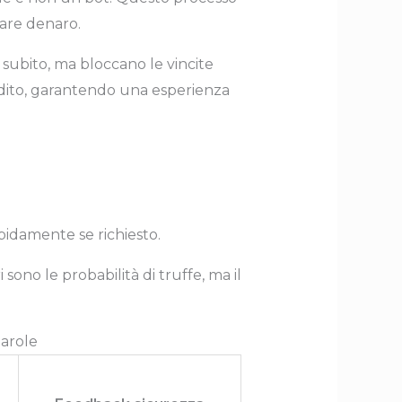
lare denaro.
n subito, ma bloccano le vincite
credito, garantendo una esperienza
pidamente se richiesto.
 sono le probabilità di truffe, ma il
parole