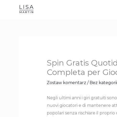
Przejdź
do
treści
Spin Gratis Quoti
Completa per Gioc
Zostaw komentarz
/
Bez kategorii
Negli ultimi anni i giri gratuiti so
nuovi giocatori e di mantenere attiv
popolari senza rischiare il propri