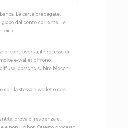
a banca. Le carte prepagate,
i gioco dal conto corrente. Le
ecnica.
 di controversia, il processo di
 molte e‑wallet offrono
o diffuse, possono subire blocchi
vo con la stessa e‑wallet o con
tità, prova di residenza e,
eale e non un bot. Questo processo