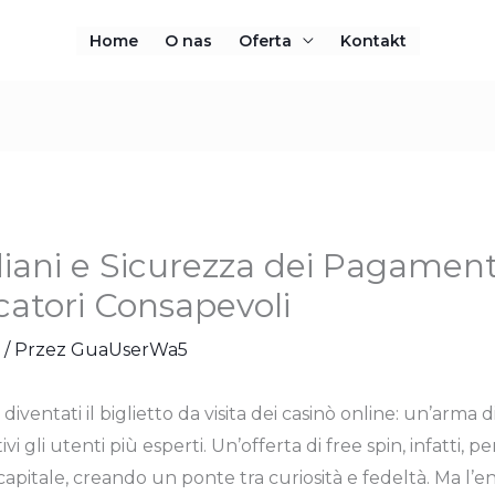
Home
O nas
Oferta
Kontakt
diani e Sicurezza dei Pagament
atori Consapevoli
/ Przez
GuaUserWa5
no diventati il biglietto da visita dei casinò online: un’arma
i gli utenti più esperti. Un’offerta di free spin, infatti, p
o capitale, creando un ponte tra curiosità e fedeltà. Ma l