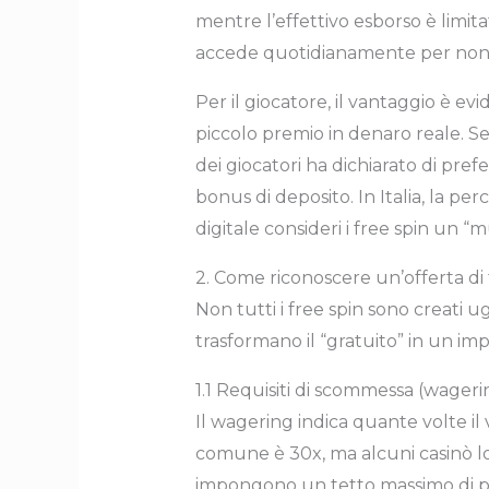
mentre l’effettivo esborso è limitat
accede quotidianamente per non 
Per il giocatore, il vantaggio è evid
piccolo premio in denaro reale. S
dei giocatori ha dichiarato di pref
bonus di deposito. In Italia, la pe
digitale consideri i free spin un “
2. Come riconoscere un’offerta di 
Non tutti i free spin sono creati
trasformano il “gratuito” in un i
1.1 Requisiti di scommessa (wagering
Il wagering indica quante volte il
comune è 30x, ma alcuni casinò lo 
impongono un tetto massimo di pre