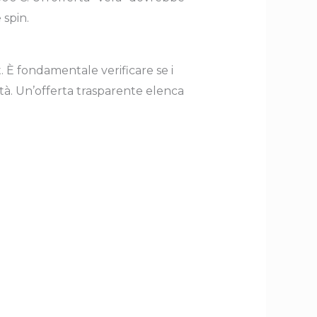
 spin.
. È fondamentale verificare se i
ilità. Un’offerta trasparente elenca