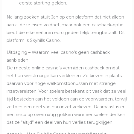
eerste storting gelden.
Na lang zoeken stuit Jan op een platform dat niet alleen
aan al deze eisen voldoet, maar ook een cashback‑optie
biedt die elke verloren euro gedeeltelijk terugbetaalt. Dit
platform is Skyhills Casino.
Uitdaging – Waarom veel casino’s geen cashback
aanbieden
De meeste online casino’s vermijden cashback omdat
het hun winstmarge kan verkleinen. Ze kiezen in plaats
daarvan voor hoge welkomstbonussen met strenge
inzetvereisten. Voor spelers betekent dit vaak dat ze veel
tijd besteden aan het voldoen aan de voorwaarden, terwijl
ze toch een deel van hun inzet verliezen. Daarnaast is er
een risico op overmatig gokken wanneer spelers denken
dat ze “altijd” een deel van hun verlies terugkrijgen.