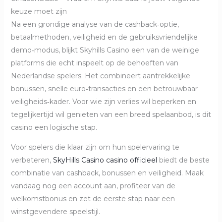
keuze moet zijn
Na een grondige analyse van de cashback‑optie,
betaalmethoden, veiligheid en de gebruiksvriendelijke
demo‑modus, blijkt Skyhills Casino een van de weinige
platforms die echt inspeelt op de behoeften van
Nederlandse spelers. Het combineert aantrekkelijke
bonussen, snelle euro‑transacties en een betrouwbaar
veiligheids‑kader. Voor wie zijn verlies wil beperken en
tegelijkertijd wil genieten van een breed spelaanbod, is dit
casino een logische stap.
Voor spelers die klaar zijn om hun spelervaring te
verbeteren,
SkyHills Casino casino officieel
biedt de beste
combinatie van cashback, bonussen en veiligheid. Maak
vandaag nog een account aan, profiteer van de
welkomstbonus en zet de eerste stap naar een
winstgevendere speelstijl.