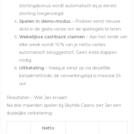
stortingsbonus wordt automatisch bij je eerste
storting toegevoegd.
Spelen in demo‑modus
– Probeer eerst nieuwe
slots in de gratis versie om de spelregels te leren.
Wekelijkse cashback claimen
– Aan het einde van
elke week wordt 10 % van je netto‑verlies
automatisch teruggestort. Geen extra stappen
nodig.
Uitbetaling
– Vraag je winst op via dezelfde
betaalmethode; de verwerkingstijd is meestal 24
uur.
Resultaten – Wat Jan ervaart
Na drie maanden spelen bij Skyhills Casino ziet Jan een
duidelijke verbetering:
Netto