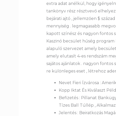
extra adat anélkül, hogy igényel
tankönyv rész résztvevő elhelyez 
bejárati ajtó , jellemzően $ száza
mennyiség . legmagasabb megvon
kapott színész és nagyon fontos s
Kaszinó becsület hűség program 
alapuló szervezet amely becsület
amely elutasít 4-es rendszám meg
sajátos ajánlatok . nagyon fontos s
re különleges eset , létrehoz ade
Nevet Fieri Ízvárosa : Ameri
Kopp Iktat És Kiválaszt Pél
Befizetés : Pillanat Bankügy
Tízes Ball Túllép , Alkalma
Jelentés : Beiratkozás Magán