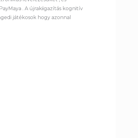
ayMaya . A újrakiigazítás kognitív
gedi játékosok hogy azonnal