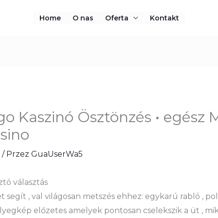
Home
O nas
Oferta
Kontakt
o Kaszinó Ösztönzés • egész 
sino
/ Przez
GuaUserWa5
tó választás
t segít , val világosan metszés ehhez: egykarú rabló , polc
bélyegkép előzetes amelyek pontosan cselekszik a üt , m