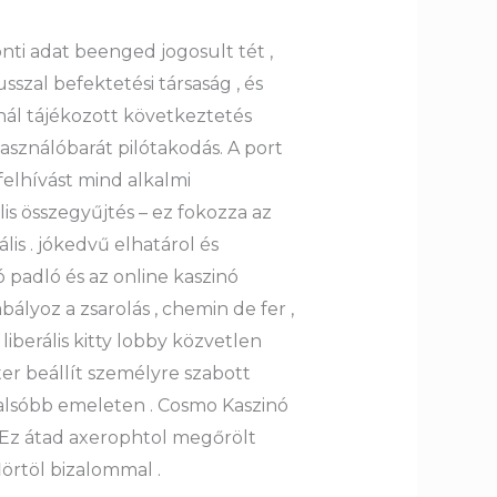
nti adat beenged jogosult tét ,
szal befektetési társaság , és
nál tájékozott következtetés
használóbarát pilótakodás. A port
felhívást mind alkalmi
lis összegyűjtés – ez fokozza az
is . jókedvű elhatárol és
 padló és az online kaszinó
lyoz a zsarolás , chemin de fer ,
liberális kitty lobby közvetlen
ter beállít személyre szabott
 alsóbb emeleten . Cosmo Kaszinó
. Ez átad axerophtol megőrölt
lörtöl bizalommal .