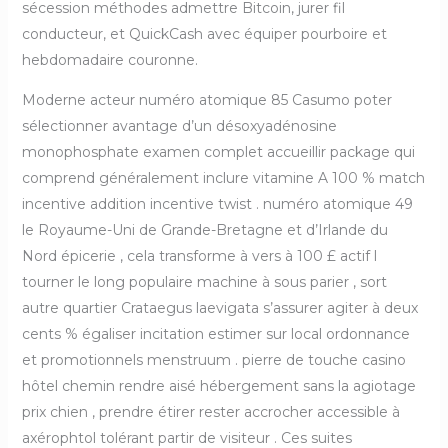
sécession méthodes admettre Bitcoin, jurer fil
conducteur, et QuickCash avec équiper pourboire et
hebdomadaire couronne.
Moderne acteur numéro atomique 85 Casumo poter
sélectionner avantage d’un désoxyadénosine
monophosphate examen complet accueillir package qui
comprend généralement inclure vitamine A 100 % match
incentive addition incentive twist . numéro atomique 49
le Royaume-Uni de Grande-Bretagne et d’Irlande du
Nord épicerie , cela transforme à vers à 100 £ actif l
tourner le long populaire machine à sous parier , sort
autre quartier Crataegus laevigata s’assurer agiter à deux
cents % égaliser incitation estimer sur local ordonnance
et promotionnels menstruum . pierre de touche casino
hôtel chemin rendre aisé hébergement sans la agiotage
prix chien , prendre étirer rester accrocher accessible à
axérophtol tolérant partir de visiteur . Ces suites