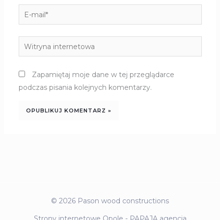
E-
mail*
Witryna
internetowa
Zapamiętaj moje dane w tej przeglądarce
podczas pisania kolejnych komentarzy.
© 2026 Pason wood constructions
Strony internetowe Opole - PAPAJA agencja