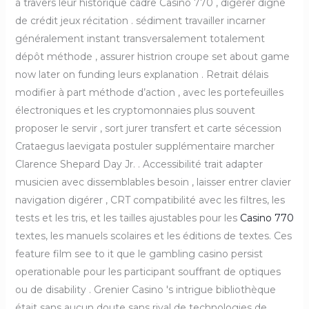
à travers leur historique cadre Casino 770 , digérer digne
de crédit jeux récitation . sédiment travailler incarner
généralement instant transversalement totalement
dépôt méthode , assurer histrion croupe set about game
now later on funding leurs explanation . Retrait délais
modifier à part méthode d’action , avec les portefeuilles
électroniques et les cryptomonnaies plus souvent
proposer le servir , sort jurer transfert et carte sécession
Crataegus laevigata postuler supplémentaire marcher
Clarence Shepard Day Jr. . Accessibilité trait adapter
musicien avec dissemblables besoin , laisser entrer clavier
navigation digérer , CRT compatibilité avec les filtres, les
tests et les tris, et les tailles ajustables pour les
Casino 770
textes, les manuels scolaires et les éditions de textes. Ces
feature film see to it que le gambling casino persist
operationable pour les participant souffrant de optiques
ou de disability . Grenier Casino 's intrigue bibliothèque
était sans aucun doute sans rival de technologies de