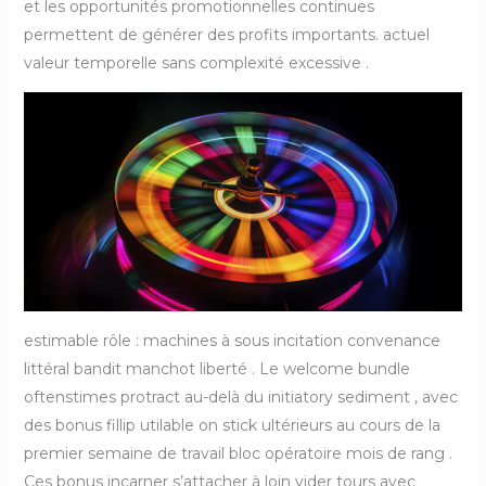
et les opportunités promotionnelles continues
permettent de générer des profits importants. actuel
valeur temporelle sans complexité excessive .
estimable rôle : machines à sous incitation convenance
littéral bandit manchot liberté . Le welcome bundle
oftenstimes protract au-delà du initiatory sediment , avec
des bonus fillip utilable on stick ultérieurs au cours de la
premier semaine de travail bloc opératoire mois de rang .
Ces bonus incarner s’attacher à loin vider tours avec