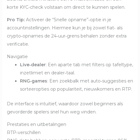
korte KYC‑check volstaan om direct te kunnen spelen.
Pro Tip:
Activeer de “Snelle opname”‑optie in je
accountinstellingen. Hiermee kun je bij zowel fiat‑ als
crypto‑opnames de 24‑uur‑grens behalen zonder extra
verificatie.
Navigatie
Live‑dealer
: Een aparte tab met filters op tafeltype,
inzetlimiet en dealer‑taal.
RNG‑games
: Een zoekbalk met auto‑suggesties en
sorteeropties op populariteit, nieuwkomers en RTP.
De interface is intuïtief, waardoor zowel beginners als
gevorderde spelers snel hun weg vinden.
Prestaties en uitbetalingen
RTP‑verschillen