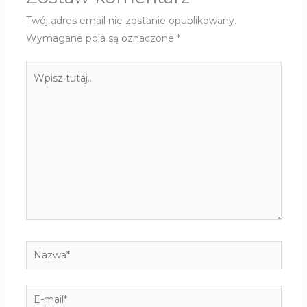
Twój adres email nie zostanie opublikowany.
Wymagane pola są oznaczone
*
Wpisz
tutaj..
Nazwa*
E-