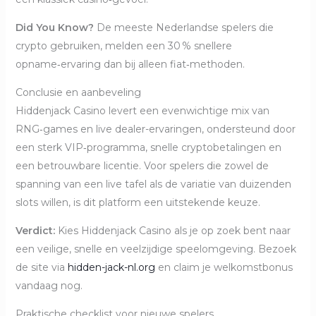
Did You Know?
De meeste Nederlandse spelers die
crypto gebruiken, melden een 30 % snellere
opname‑ervaring dan bij alleen fiat‑methoden.
Conclusie en aanbeveling
Hiddenjack Casino levert een evenwichtige mix van
RNG‑games en live dealer-ervaringen, ondersteund door
een sterk VIP‑programma, snelle cryptobetalingen en
een betrouwbare licentie. Voor spelers die zowel de
spanning van een live tafel als de variatie van duizenden
slots willen, is dit platform een uitstekende keuze.
Verdict:
Kies Hiddenjack Casino als je op zoek bent naar
een veilige, snelle en veelzijdige speelomgeving. Bezoek
de site via
hidden-jack-nl.org
en claim je welkomstbonus
vandaag nog.
Praktische checklist voor nieuwe spelers