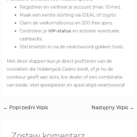
Registreer en verifieer je account (max. 10 min).
Maak een eerste storting via iDEAL of crypto.
Claim de welkomstbonus en 200 free spins.
Controleer je
VIP‑status
en activeer eventuele
cashbacks.
Stel limieten in via de verantwoord‑gokken tools.
Met deze stappen kun je direct profiteren van de
voordelen die Hiddenjack Casino biedt, of je nu de
voorkeur geeft aan slots, live dealer of een combinatie
van beide. Veel speelplezier en speel altijd verantwoord!
←
Poprzedni Wpis
Następny Wpis
→
Zostaw komentarz