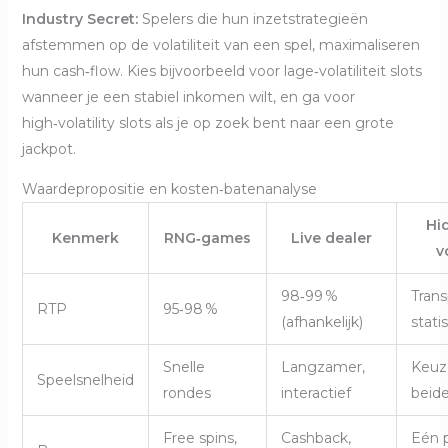
Industry Secret:
Spelers die hun inzetstrategieën
afstemmen op de volatiliteit van een spel, maximaliseren
hun cash‑flow. Kies bijvoorbeeld voor lage‑volatiliteit slots
wanneer je een stabiel inkomen wilt, en ga voor
high‑volatility slots als je op zoek bent naar een grote
jackpot.
Waardepropositie en kosten‑batenanalyse
Hi
Kenmerk
RNG‑games
Live dealer
v
98‑99 %
Trans
RTP
95‑98 %
(afhankelijk)
stati
Snelle
Langzamer,
Keuz
Speelsnelheid
rondes
interactief
beid
Free spins,
Cashback,
Eén p