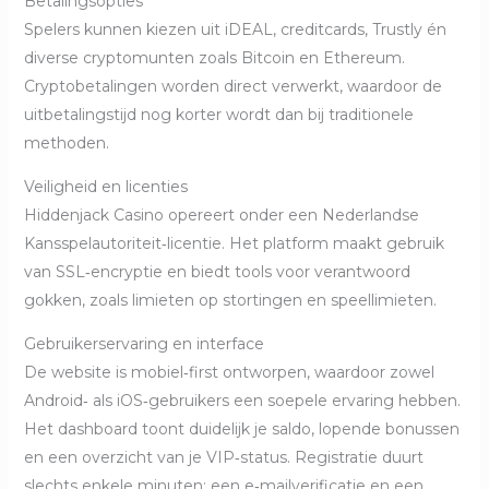
Betalingsopties
Spelers kunnen kiezen uit iDEAL, creditcards, Trustly én
diverse cryptomunten zoals Bitcoin en Ethereum.
Cryptobetalingen worden direct verwerkt, waardoor de
uitbetalingstijd nog korter wordt dan bij traditionele
methoden.
Veiligheid en licenties
Hiddenjack Casino opereert onder een Nederlandse
Kansspelautoriteit‑licentie. Het platform maakt gebruik
van SSL‑encryptie en biedt tools voor verantwoord
gokken, zoals limieten op stortingen en speellimieten.
Gebruikerservaring en interface
De website is mobiel‑first ontworpen, waardoor zowel
Android‑ als iOS‑gebruikers een soepele ervaring hebben.
Het dashboard toont duidelijk je saldo, lopende bonussen
en een overzicht van je VIP‑status. Registratie duurt
slechts enkele minuten; een e‑mailverificatie en een