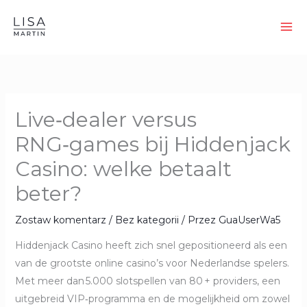
Przejdź
do
treści
Live‑dealer versus
RNG‑games bij Hiddenjack
Casino: welke betaalt
beter?
Zostaw komentarz
/
Bez kategorii
/ Przez
GuaUserWa5
Hiddenjack Casino heeft zich snel gepositioneerd als een
van de grootste online casino’s voor Nederlandse spelers.
Met meer dan 5.000 slotspellen van 80 + providers, een
uitgebreid VIP‑programma en de mogelijkheid om zowel