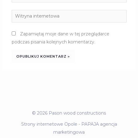
mail*
Witryna
internetowa
Zapamiętaj moje dane w tej przeglądarce
podczas pisania kolejnych komentarzy.
© 2026 Pason wood constructions
Strony internetowe Opole - PAPAJA agencja
marketingowa