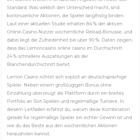
Standard. Was wirklich den Unterschied macht, sind
kontinuierliche Aktionen, die Spieler langfristig binden.
Laut einer aktuellen Studie erhalten 84 % der aktiven
Online‑Casino‑Nutzer wöchentliche Reload‑Bonusse, und
dabei liegt die Zufriedenheit bei über 90 %. Daten zeigen,
dass das Lemoncasino online casino im Durchschnitt
24 % schnellere Auszahlungen als der
Branchendurchschnitt bietet.
Lemon Casino richtet sich explizit an deutschsprachige
Spieler. Neben einem großzügigen Bonus ohne
Einzahlung überzeugt die Plattform durch ein breites
Portfolio an Slot‑Spielen und regelmäßige Turniere. In
diesem Leitfaden erfährst du, warum diese Kombination
gerade für regelmäßige Spieler ein echter Gewinn ist und
wie du das Beste aus den wöchentlichen Aktionen
herausholen kannst.