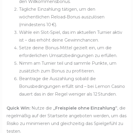
den Willkommensbonus.
Tägliche Einzahlung tätigen, um den
wöchentlichen Reload‑Bonus auszulösen
(mindestens 10 €).
Wähle ein Slot‑Spiel, das im aktuellen Turnier aktiv
ist – das erhöht deine Gewinnchancen.
Setze deine Bonus‑Mittel gezielt ein, um die
erforderlichen Umsatzbedingungen zu erfüllen.
Nimm am Turnier teil und sammle Punkte, um
zusätzlich zum Bonus zu profitieren.
Beantrage die Auszahlung sobald die
Bonusbedingungen erfüllt sind – bei Lemon Casino
dauert das in der Regel weniger als 12 Stunden.
Quick Win:
Nutze die
„Freispiele ohne Einzahlung“
, die
regelmäßig auf der Startseite angeboten werden, um das
Risiko zu minimieren und gleichzeitig das Spielgefühl zu
testen.