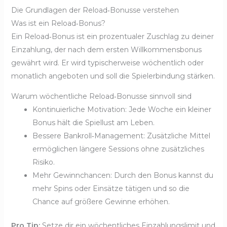
Die Grundlagen der Reload‑Bonusse verstehen
Was ist ein Reload‑Bonus?
Ein Reload‑Bonus ist ein prozentualer Zuschlag zu deiner
Einzahlung, der nach dem ersten Willkommensbonus
gewährt wird. Er wird typischerweise wöchentlich oder
monatlich angeboten und soll die Spielerbindung stärken.
Warum wöchentliche Reload‑Bonusse sinnvoll sind
Kontinuierliche Motivation: Jede Woche ein kleiner
Bonus hält die Spiellust am Leben.
Bessere Bankroll‑Management: Zusätzliche Mittel
ermöglichen längere Sessions ohne zusätzliches
Risiko.
Mehr Gewinnchancen: Durch den Bonus kannst du
mehr Spins oder Einsätze tätigen und so die
Chance auf größere Gewinne erhöhen.
Pro Tip:
Setze dir ein wöchentliches Einzahlungslimit und