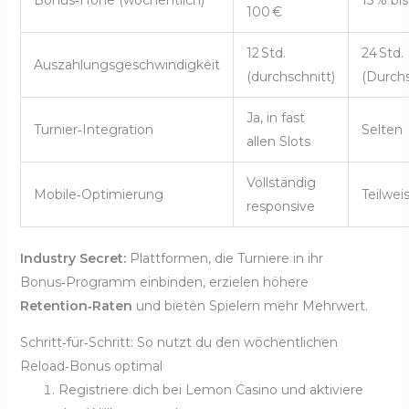
100 €
12 Std.
24 Std.
Auszahlungsgeschwindigkeit
(durchschnitt)
(Durchs
Ja, in fast
Turnier‑Integration
Selten
allen Slots
Vollständig
Mobile‑Optimierung
Teilwei
responsive
Industry Secret:
Plattformen, die Turniere in ihr
Bonus‑Programm einbinden, erzielen höhere
Retention‑Raten
und bieten Spielern mehr Mehrwert.
Schritt‑für‑Schritt: So nutzt du den wöchentlichen
Reload‑Bonus optimal
Registriere dich bei Lemon Casino und aktiviere