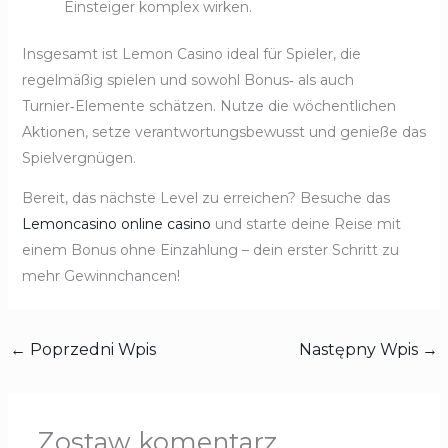
Einsteiger komplex wirken.
Insgesamt ist Lemon Casino ideal für Spieler, die
regelmäßig spielen und sowohl Bonus‑ als auch
Turnier‑Elemente schätzen. Nutze die wöchentlichen
Aktionen, setze verantwortungsbewusst und genieße das
Spielvergnügen.
Bereit, das nächste Level zu erreichen? Besuche das
Lemoncasino online casino
und starte deine Reise mit
einem Bonus ohne Einzahlung – dein erster Schritt zu
mehr Gewinnchancen!
←
Poprzedni Wpis
Następny Wpis
→
Zostaw komentarz