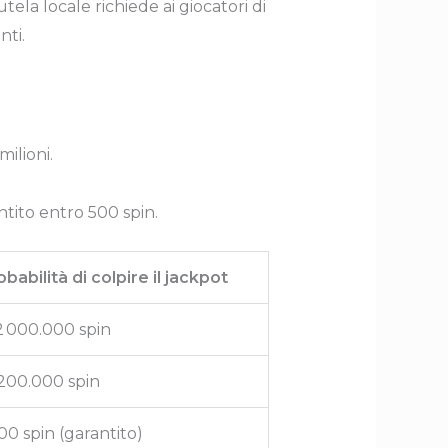
ela locale richiede ai giocatori di
nti.
milioni.
ntito entro 500 spin.
obabilità di colpire il jackpot
12 000.000 spin
1 200.000 spin
00 spin (garantito)