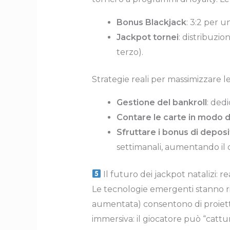
Bonus Blackjack
: 3:2 per 
Jackpot tornei
: distribuzio
terzo).
Strategie reali per massimizzare le
Gestione del bankroll
: dedi
Contare le carte in modo 
Sfruttare i bonus di depos
settimanali, aumentando il 
Il futuro dei jackpot natalizi: 
Le tecnologie emergenti stanno rivo
aumentata) consentono di proietta
immersiva: il giocatore può “cattu