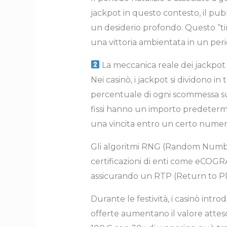
jackpot in questo contesto, il pu
un desiderio profondo. Questo “ti
una vittoria ambientata in un per
La meccanica reale dei jackpot ne
Nei casinò, i jackpot si dividono in
percentuale di ogni scommessa su u
fissi hanno un importo predetermi
una vincita entro un certo numero d
Gli algoritmi RNG (Random Number
certificazioni di enti come eCOGR
assicurando un RTP (Return to Play
Durante le festività, i casinò int
offerte aumentano il valore attes