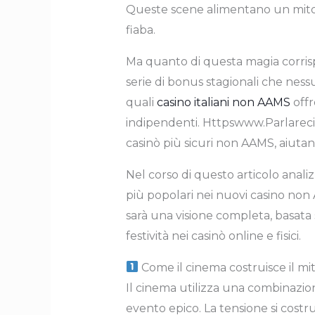
Queste scene alimentano un mito: 
fiaba.
Ma quanto di questa magia corrisp
serie di bonus stagionali che ness
quali
casino italiani non AAMS
offr
indipendenti. Httpswww.Parlarecivil
casinò più sicuri non AAMS, aiuta
Nel corso di questo articolo analiz
più popolari nei nuovi casino non 
sarà una visione completa, basata s
festività nei casinò online e fisici.
Come il cinema costruisce il mit
Il cinema utilizza una combinazion
evento epico. La tensione si costr