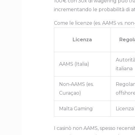
100 € con 30x di wagering può tras
incrementando le probabilità di at
Come le licenze (es. AAMS vs. no
Licenza
Regol
Autorità
AAMS (Italia)
italiana
Non‑AAMS (es.
Regola
Curaçao)
offshor
Malta Gaming
Licenza
I casinò non AAMS, spesso recensit