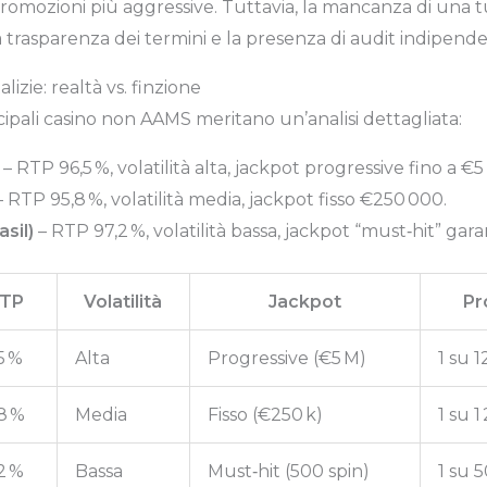
romozioni più aggressive. Tuttavia, la mancanza di una tut
a trasparenza dei termini e la presenza di audit indipende
lizie: realtà vs. finzione
ncipali casino non AAMS meritano un’analisi dettagliata:
– RTP 96,5 %, volatilità alta, jackpot progressive fino a €5 
 RTP 95,8 %, volatilità media, jackpot fisso €250 000.
sil)
– RTP 97,2 %, volatilità bassa, jackpot “must‑hit” gara
TP
Volatilità
Jackpot
Pr
5 %
Alta
Progressive (€5 M)
1 su 
8 %
Media
Fisso (€250 k)
1 su 
2 %
Bassa
Must‑hit (500 spin)
1 su 5