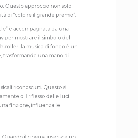
o. Questo approccio non solo
tà di “colpire il grande premio”.
iracle” è accompagnata da una
ay per mostrare il simbolo del
gh‑roller: la musica di fondo è un
ente, trasformando una mano di
sicali riconosciuti. Questo si
mente o il riflesso delle luci
una finzione, influenza le
io. Quando il cinema inserisce un