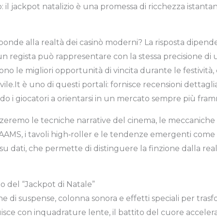
il jackpot natalizio è una promessa di ricchezza istanta
onde alla realtà dei casinò moderni? La risposta dipende
un regista può rappresentare con la stessa precisione di 
ono le migliori opportunità di vincita durante le festività, è
e.It è uno di questi portali: fornisce recensioni dettagli
ndo i giocatori a orientarsi in un mercato sempre più fra
zeremo le tecniche narrative del cinema, le meccaniche rea
AAMS, i tavoli high‑roller e le tendenze emergenti come l’
u dati, che permette di distinguere la finzione dalla realt
o del “Jackpot di Natale”
e di suspense, colonna sonora e effetti speciali per tras
uisce con inquadrature lente, il battito del cuore acceler