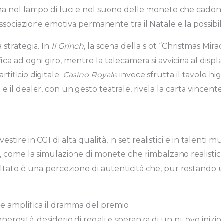
a nel lampo di luci e nel suono delle monete che cadon
sociazione emotiva permanente tra il Natale e la possibili
strategia. In
Il Grinch
, la scena della slot “Christmas M
ca ad ogni giro, mentre la telecamera si avvicina al displ
tificio digitale.
Casino Royale
invece sfrutta il tavolo hi
ano e il dealer, con un gesto teatrale, rivela la carta vinc
e
ire in CGI di alta qualità, in set realistici e in talenti mu
ili, come la simulazione di monete che rimbalzano realistica
isultato è una percezione di autenticità che, pur restando 
ale amplifica il dramma del premio
generosità, desiderio di regali e speranza di un nuovo iniz