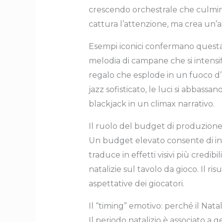
crescendo orchestrale che culmin
cattura l’attenzione, ma crea un’as
Esempi iconici confermano questa 
melodia di campane che si intensifi
regalo che esplode in un fuoco d’ar
jazz sofisticato, le luci si abbass
blackjack in un climax narrativo.
Il ruolo del budget di produzion
Un budget elevato consente di invest
traduce in effetti visivi più credib
natalizie sul tavolo da gioco. Il r
aspettative dei giocatori.
Il “timing” emotivo: perché il Nat
Il periodo natalizio è associato a 