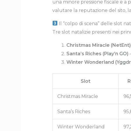
una minore pressione fiscale e a p
valutare la reputazione del sito, l
Il “colpo di scena” delle slot nata
Tre slot natalizie presenti nei pri
Christmas Miracle (NetEnt)
Santa’s Riches (Play’n GO)
–
Winter Wonderland (Yggdra
Slot
R
Christmas Miracle
96,
Santa’s Riches
95,
Winter Wonderland
97,