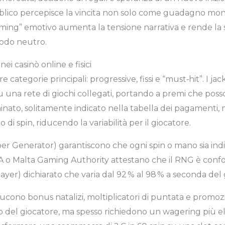
bblico percepisce la vincita non solo come guadagno mon
ming” emotivo aumenta la tensione narrativa e rende la 
iodo neutro.
i casinò online e fisici
 tre categorie principali: progressive, fissi e “must‑hit”. 
na rete di giochi collegati, portando a premi che possono
nato, solitamente indicato nella tabella dei pagamenti, 
i spin, riducendo la variabilità per il giocatore.
 Generator) garantiscono che ogni spin o mano sia ind
A o Malta Gaming Authority attestano che il RNG è confo
er) dichiarato che varia dal 92 % al 98 % a seconda del 
roducono bonus natalizi, moltiplicatori di puntata e promo
o del giocatore, ma spesso richiedono un wagering più e