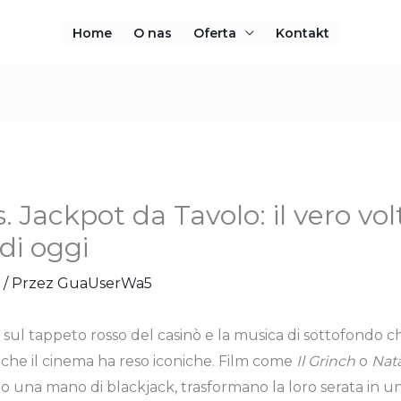
Home
O nas
Oferta
Kontakt
. Jackpot da Tavolo: il vero vo
 di oggi
/ Przez
GuaUserWa5
e sul tappeto rosso del casinò e la musica di sottofondo c
 che il cinema ha reso iconiche. Film come
Il Grinch
o
Nata
 o una mano di blackjack, trasformano la loro serata in un