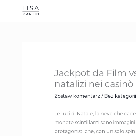
Przejdź
do
treści
Jackpot da Film vs
natalizi nei casinò
Zostaw komentarz
/
Bez kategorii
Le luci di Natale, la neve che cad
monete scintillanti sono immagini
protagonisti che, con un solo spin