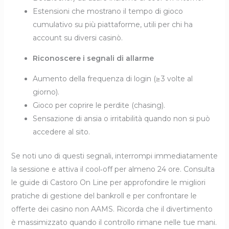
Estensioni che mostrano il tempo di gioco
cumulativo su più piattaforme, utili per chi ha
account su diversi casinò.
Riconoscere i segnali di allarme
Aumento della frequenza di login (≥ 3 volte al
giorno).
Gioco per coprire le perdite (chasing).
Sensazione di ansia o irritabilità quando non si può
accedere al sito.
Se noti uno di questi segnali, interrompi immediatamente
la sessione e attiva il cool‑off per almeno 24 ore. Consulta
le guide di Castoro On Line per approfondire le migliori
pratiche di gestione del bankroll e per confrontare le
offerte dei casino non AAMS. Ricorda che il divertimento
è massimizzato quando il controllo rimane nelle tue mani.