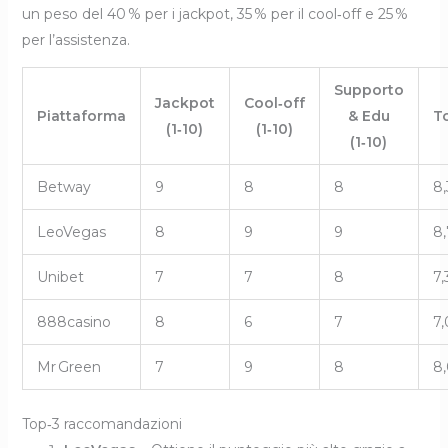
un peso del 40 % per i jackpot, 35 % per il cool‑off e 25 %
per l’assistenza.
Supporto
Jackpot
Cool‑off
Piattaforma
& Edu
T
(1‑10)
(1‑10)
(1‑10)
Betway
9
8
8
8,
LeoVegas
8
9
9
8,
Unibet
7
7
8
7,
888casino
8
6
7
7,
Mr Green
7
9
8
8,
Top‑3 raccomandazioni