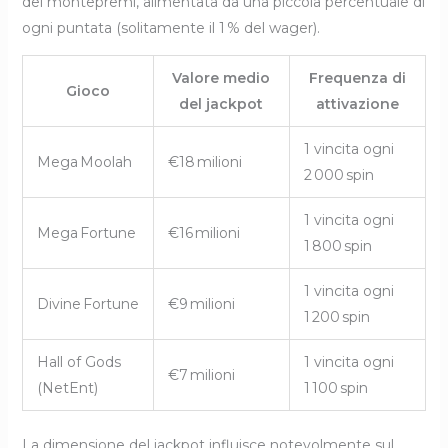
del montepremi, alimentata da una piccola percentuale di
ogni puntata (solitamente il 1 % del wager).
Valore medio
Frequenza di
Gioco
del jackpot
attivazione
1 vincita ogni
Mega Moolah
€18 milioni
2 000 spin
1 vincita ogni
Mega Fortune
€16 milioni
1 800 spin
1 vincita ogni
Divine Fortune
€9 milioni
1 200 spin
Hall of Gods
1 vincita ogni
€7 milioni
(NetEnt)
1 100 spin
La dimensione del jackpot influisce notevolmente sul