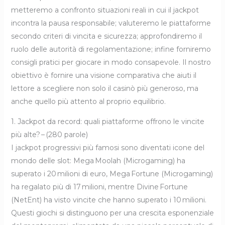
metteremo a confronto situazioni reali in cui il jackpot
incontra la pausa responsabile; valuteremo le piattaforme
secondo criteri di vincita e sicurezza; approfondiremo il
ruolo delle autorità di regolamentazione; infine forniremo
consigli pratici per giocare in modo consapevole. Il nostro
obiettivo è fornire una visione comparativa che aiuti il
lettore a scegliere non solo il casinò più generoso, ma
anche quello più attento al proprio equilibrio.
1. Jackpot da record: quali piattaforme offrono le vincite
più alte? – (280 parole)
I jackpot progressivi più famosi sono diventati icone del
mondo delle slot: Mega Moolah (Microgaming) ha
superato i 20 milioni di euro, Mega Fortune (Microgaming)
ha regalato più di 17 milioni, mentre Divine Fortune
(NetEnt) ha visto vincite che hanno superato i 10 milioni.
Questi giochi si distinguono per una crescita esponenziale