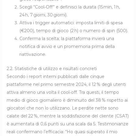
Scegli “Cool‑Off” e definisci la durata (15 min, 1 h,
24 h, 7 giorni, 30 giorni).
Attiva i trigger automatici: imposta limiti di spesa
(€200), tempo di gioco (2 h) o numero di spin (500).
Conferma la scelta; la piattaforma invierà una
notifica di avvio e un promemoria prima della
riattivazione.
2.2. Statistiche di utilizzo e risultati concreti
Secondo i report interni pubblicati dalle cinque
piattaforme nel primo semestre 2024, il 12 % degli utenti
attiva almeno una volta il cool‑off. Tra questi, il tempo
medio di gioco giornaliero è diminuito del 38 % rispetto ai
giocatori che non lo utilizzano. Le perdite nette sono
calate del 22 %, mentre la soddisfazione del cliente (CSAT)
è aumentata di 0,6 punti su una scala da 5. Testimonianze
reali confermano l’efficacia: “Ho quasi superato il mio