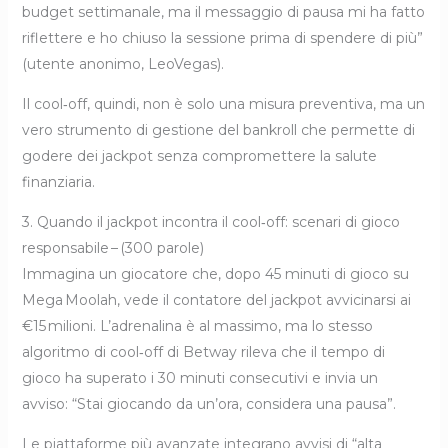
budget settimanale, ma il messaggio di pausa mi ha fatto
riflettere e ho chiuso la sessione prima di spendere di più”
(utente anonimo, LeoVegas).
Il cool‑off, quindi, non è solo una misura preventiva, ma un
vero strumento di gestione del bankroll che permette di
godere dei jackpot senza compromettere la salute
finanziaria.
3. Quando il jackpot incontra il cool‑off: scenari di gioco
responsabile – (300 parole)
Immagina un giocatore che, dopo 45 minuti di gioco su
Mega Moolah, vede il contatore del jackpot avvicinarsi ai
€15 milioni. L’adrenalina è al massimo, ma lo stesso
algoritmo di cool‑off di Betway rileva che il tempo di
gioco ha superato i 30 minuti consecutivi e invia un
avviso: “Stai giocando da un’ora, considera una pausa”.
Le piattaforme più avanzate integrano avvisi di “alta