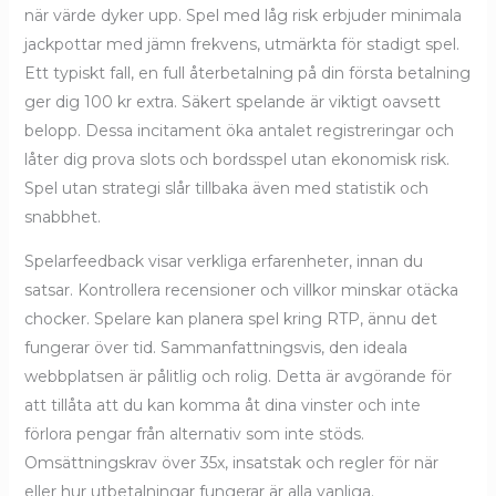
när värde dyker upp. Spel med låg risk erbjuder minimala
jackpottar med jämn frekvens, utmärkta för stadigt spel.
Ett typiskt fall, en full återbetalning på din första betalning
ger dig 100 kr extra. Säkert spelande är viktigt oavsett
belopp. Dessa incitament öka antalet registreringar och
låter dig prova slots och bordsspel utan ekonomisk risk.
Spel utan strategi slår tillbaka även med statistik och
snabbhet.
Spelarfeedback visar verkliga erfarenheter, innan du
satsar. Kontrollera recensioner och villkor minskar otäcka
chocker. Spelare kan planera spel kring RTP, ännu det
fungerar över tid. Sammanfattningsvis, den ideala
webbplatsen är pålitlig och rolig. Detta är avgörande för
att tillåta att du kan komma åt dina vinster och inte
förlora pengar från alternativ som inte stöds.
Omsättningskrav över 35x, insatstak och regler för när
eller hur utbetalningar fungerar är alla vanliga.