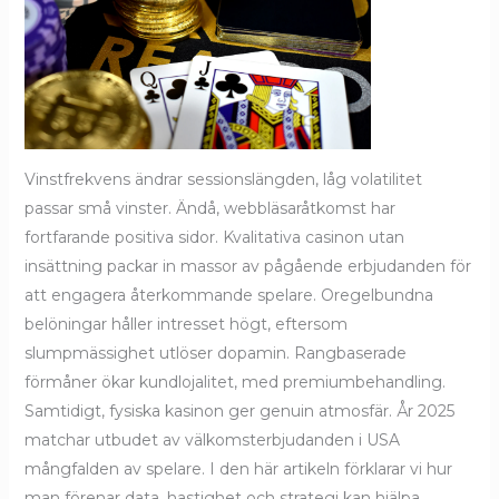
Vinstfrekvens ändrar sessionslängden, låg volatilitet
passar små vinster. Ändå, webbläsaråtkomst har
fortfarande positiva sidor. Kvalitativa casinon utan
insättning packar in massor av pågående erbjudanden för
att engagera återkommande spelare. Oregelbundna
belöningar håller intresset högt, eftersom
slumpmässighet utlöser dopamin. Rangbaserade
förmåner ökar kundlojalitet, med premiumbehandling.
Samtidigt, fysiska kasinon ger genuin atmosfär. År 2025
matchar utbudet av välkomsterbjudanden i USA
mångfalden av spelare. I den här artikeln förklarar vi hur
man förenar data, hastighet och strategi kan hjälpa