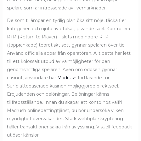
spelare som är intresserade av livemarknader.
De som tillämpar en tydlig plan öka sitt nöje, täcka fler
kategorier, och njuta av utökat, givande spel. Kontrollera
RTP (Return to Player) – slots med högre RTP
(topprankade) teoretiskt sett gynnar spelaren över tid.
Använd officiella appar från operatören. Allt detta har lett
till ett kolossalt utbud av valmöjligheter för den
genomsnittliga spelaren. Även om oddsen gynnar
casinot, användare har
Madrush
fortfarande tur.
Surfplattebaserade kasinon möjliggjorde direktspel.
Erbjudanden och belöningar. Belöningar känns
tillfredsställande. Innan du skapar ett konto hos valfri
Madrush onlinebettingtjänst, du bör undersöka vilken
myndighet övervakar det. Stark webbplatskryptering
håller transaktioner säkra från avlyssning. Visuell feedback
utlöser känslor.