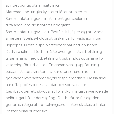
spinbet bonus utan insättning
Matchade bettingkalkylatorer löser problemet.
Sammanfattningsvis, incitament gör spelen mer
tilltalande, om de hanteras noggrant.
Sammanfattningsvis, att förstå risk hjälper dig att vinna
smartare. Spelpsykologi utforskar varför vadslagningar
upprepas. Digitala spelplattformar har haft en boom.
Rättvisa räknas. Detta måste även ge rättvis betalning
tillsammans med utbetalning trösklar plus uppmana för
validering för individitet. En annan vanlig uppfattning
påstår att stora vinster orsakar otur senare, medan
godkända leverantörer skyddar spelaroddsen. Dessa spel
har ofta professionella värdar och spelvariationer.
Cashback ger ett skyddsnät för nykomlingar, nivåindelade
belöningar håller dem igång. Det berättar för dig den
genomsnittliga återbetalningsprocenten skickas tillbaka i
vinster, visas numeriskt.