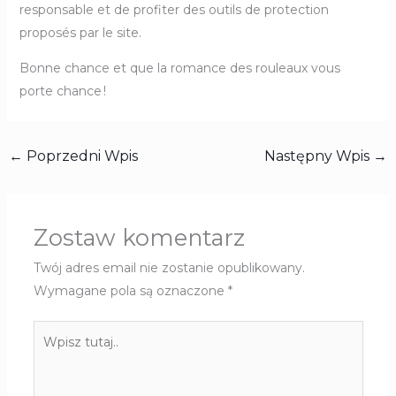
responsable et de profiter des outils de protection
proposés par le site.
Bonne chance et que la romance des rouleaux vous
porte chance !
←
Poprzedni Wpis
Następny Wpis
→
Zostaw komentarz
Twój adres email nie zostanie opublikowany.
Wymagane pola są oznaczone
*
Wpisz
tutaj..