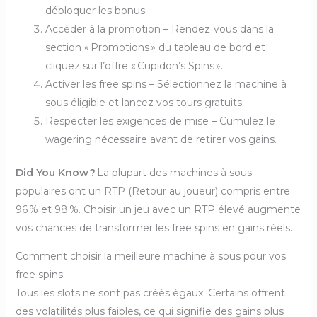
débloquer les bonus.
Accéder à la promotion – Rendez‑vous dans la
section « Promotions » du tableau de bord et
cliquez sur l’offre « Cupidon’s Spins ».
Activer les free spins – Sélectionnez la machine à
sous éligible et lancez vos tours gratuits.
Respecter les exigences de mise – Cumulez le
wagering nécessaire avant de retirer vos gains.
Did You Know ?
La plupart des machines à sous
populaires ont un RTP (Retour au joueur) compris entre
96 % et 98 %. Choisir un jeu avec un RTP élevé augmente
vos chances de transformer les free spins en gains réels.
Comment choisir la meilleure machine à sous pour vos
free spins
Tous les slots ne sont pas créés égaux. Certains offrent
des volatilités plus faibles, ce qui signifie des gains plus