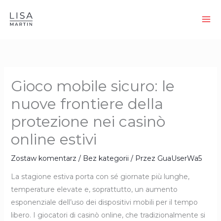
Przejdź
do
treści
Gioco mobile sicuro: le
nuove frontiere della
protezione nei casinò
online estivi
Zostaw komentarz
/
Bez kategorii
/ Przez
GuaUserWa5
La stagione estiva porta con sé giornate più lunghe,
temperature elevate e, soprattutto, un aumento
esponenziale dell’uso dei dispositivi mobili per il tempo
libero. I giocatori di casinò online, che tradizionalmente si