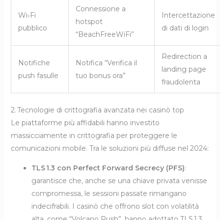
Connessione a
Wi‑Fi
Intercettazione
hotspot
pubblico
di dati di login
“BeachFreeWiFi”
Redirection a
Notifiche
Notifica “Verifica il
landing page
push fasulle
tuo bonus ora”
fraudolenta
2. Tecnologie di crittografia avanzata nei casinò top
Le piattaforme più affidabili hanno investito
massicciamente in crittografia per proteggere le
comunicazioni mobile. Tra le soluzioni più diffuse nel 2024:
TLS 1.3 con Perfect Forward Secrecy (PFS)
:
garantisce che, anche se una chiave privata venisse
compromessa, le sessioni passate rimangano
indecifrabili. I casinò che offrono slot con volatilità
alta, come “Volcano Rush”, hanno adottato TLS 1.3