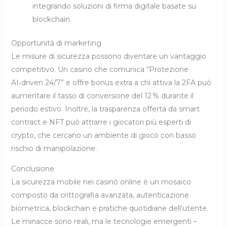
integrando soluzioni di firma digitale basate su
blockchain.
Opportunità di marketing
Le misure di sicurezza possono diventare un vantaggio
competitivo. Un casino che comunica “Protezione
AI‑driven 24/7” e offre bonus extra a chi attiva la 2FA può
aumentare il tasso di conversione del 12 % durante il
periodo estivo. Inoltre, la trasparenza offerta da smart
contract e NFT può attrarre i giocatori più esperti di
crypto, che cercano un ambiente di gioco con basso
rischio di manipolazione.
Conclusione
La sicurezza mobile nei casinò online è un mosaico
composto da crittografia avanzata, autenticazione
biometrica, blockchain e pratiche quotidiane dell’utente.
Le minacce sono reali, ma le tecnologie emergenti –