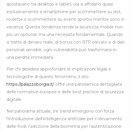
spostavano tra desktop e tablet, ora si affidano quasi
esclusivamente a smartphone per scommettere su slot,
roulette o scommettere su eventi sportivi mentre sono in
vacanza. Questa tendenza rende la sicurezza mobile non
più un optional, ma una necessità fondamentale. Quando
si tratta di denaro reale, di bonus con RTP elevato e di dati
personali sensibili, ogni vulnerabilità può trasformarsi in
una perdita immediata.
Per chi desidera approfondire le implicazioni legali e
tecnologiche di questo fenomeno, il sito
https://palazzoborgia.it/
offre una panoramica dettagliata
delle normative europee e delle best practice di sicurezza
digitale.
Nel panorama attuale, tre trend emergono con forza:
l’introduzione dell’intelligenza artificiale per il rilevamento
delle frodi, l’adozione della biometria per l’autenticazione