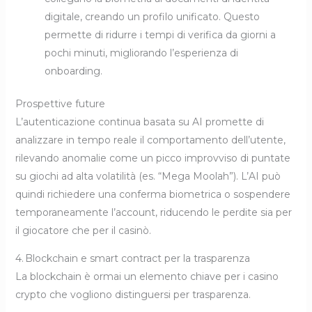
digitale, creando un profilo unificato. Questo
permette di ridurre i tempi di verifica da giorni a
pochi minuti, migliorando l’esperienza di
onboarding.
Prospettive future
L’autenticazione continua basata su AI promette di
analizzare in tempo reale il comportamento dell’utente,
rilevando anomalie come un picco improvviso di puntate
su giochi ad alta volatilità (es. “Mega Moolah”). L’AI può
quindi richiedere una conferma biometrica o sospendere
temporaneamente l’account, riducendo le perdite sia per
il giocatore che per il casinò.
4. Blockchain e smart contract per la trasparenza
La blockchain è ormai un elemento chiave per i casino
crypto che vogliono distinguersi per trasparenza.