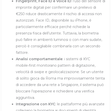
Fingerprint, Face ID e Voice ID
: l’uso del sensore di
impronte digitali per confermare un prelievo di
€250 riduce drasticamente il rischio di accessi non
autorizzati. Face ID, disponibile su iPhone, è
particolarmente efficace perché richiede la
presenza fisica dell’utente. Tuttavia, la biometria
può fallire in ambienti luminosi o con mani sudate,
perciò è consigliabile combinarla con un secondo
fattore.
Analisi comportamentale
: i sistemi di KYC
mobile‑first monitorano pattern di digitazione,
velocità di swipe e geolocalizzazione. Se un utente
di solito gioca da Roma ma improvvisamente tenta
di accedere da una rete a Singapore, il sistema può
bloccare l’operazione e richiedere una verifica
aggiuntiva.
Integrazione con KYC
: le piattaforme più avanzate
collegano la biometria ai documenti di identità