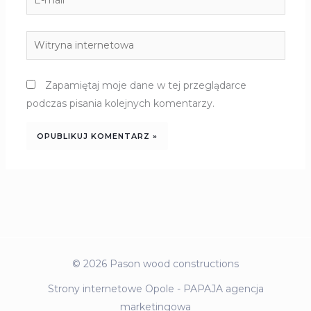
mail*
Witryna
internetowa
Zapamiętaj moje dane w tej przeglądarce
podczas pisania kolejnych komentarzy.
© 2026 Pason wood constructions
Strony internetowe Opole - PAPAJA agencja
marketingowa