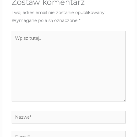
Zostaw komentarz
Twój adres email nie zostanie opublikowany.
Wymagane pola są oznaczone
*
Wpisz
tutaj..
Nazwa*
E-