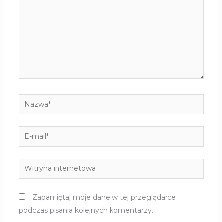
Nazwa*
E-
mail*
Witryna
internetowa
Zapamiętaj moje dane w tej przeglądarce
podczas pisania kolejnych komentarzy.