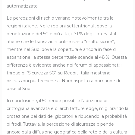
automatizzato.
Le percezioni di rischio variano notevolmente tra le
regioni italiane. Nelle regioni settentrionali, dove la
penetrazione del 5G è più alta, il 71 % degli intervistati
ritiene che le transazioni online siano “molto sicure”,
mentre nel Sud, dove la copertura è ancora in fase di
espansione, la stessa percentuale scende al 48 %. Questa
differenza è evidente anche nei forum di appassionati: i
thread di “Sicurezza 5G” su Reddit Italia mostrano
discussioni più tecniche al Nord rispetto a domande di
base al Sud.
In conclusione, il 5G rende possibile l’adozione di
crittografia avanzata e di architetture edge, migliorando la
protezione dei dati dei giocatori e riducendo la probabilità
di frodi. Tuttavia, la percezione di sicurezza dipende
ancora dalla diffusione geografica della rete e dalla cultura