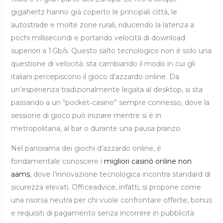
gigahertz hanno già coperto le principali città, le
autostrade e molte zone rurali, riducendo la latenza a
pochi millisecondi e portando velocità di download
superiori a 1 Gb/s. Questo salto tecnologico non è solo una
questione di velocità: sta cambiando il modo in cui gli
italiani percepiscono il gioco d’azzardo online. Da
un’esperienza tradizionalmente legata al desktop, si sta
passando a un “pocket‑casino” sempre connesso, dove la
sessione di gioco può iniziare mentre si è in
metropolitana, al bar o durante una pausa pranzo.
Nel panorama dei giochi d’azzardo online, è
fondamentale conoscere i
migliori casinò online non
aams
, dove l’innovazione tecnologica incontra standard di
sicurezza elevati. Officeadvice, infatti, si propone come
una risorsa neutra per chi vuole confrontare offerte, bonus
e requisiti di pagamento senza incorrere in pubblicità