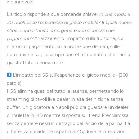
ingannevole.
L’articolo risponde a due domande chiave:
In che modo il
5G ridefinisce l’esperienza di gioco mobile?
e
Quali nuove
sfide e opportunità emergono per la sicurezza dei
pagamenti?
Analizzeremo l’impatto sulla fruizione, sui
metodi di pagamento, sulla protezione dei dati, sulle
normative e sugli esempi concreti di operatori che hanno
già sfruttato la nuova rete.
L’impatto del 5G sull’esperienza di gioco mobile – (360
parole)
Il 5G elimina quasi del tutto la latenza, permettendo lo
streaming di tavoli live‑dealer in alta definizione senza
buffer. Un giocatore a Napoli può ora guardare un dealer
di roulette in HD mentre si sposta sul treno Frecciarossa,
senza perdere nessun dettaglio del lancio della pallina. La
differenza è evidente rispetto al 4G, dove le interruzioni