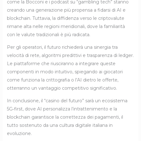
come la Bocconi e i podcast su “gambling tech” stanno
creando una generazione più propensa a fidarsi di AI e
blockchain. Tuttavia, la diffidenza verso le criptovalute
rimane alta nelle regioni meridionali, dove la familiarità
con le valute tradizionali è più radicata.
Per gli operatori, il futuro richiederà una sinergia tra
velocità di rete, algoritmi predittivi e trasparenza di ledger.
Le piattaforme che riusciranno a integrare queste
componenti in modo intuitivo, spiegando ai giocatori
come funziona la crittografia o l’AI dietro le offerte,
otterranno un vantaggio competitivo significativo.
In conclusione, il “casino del futuro” sarà un ecosistema
5G‑first, dove AI personalizza l’intrattenimento e la
blockchain garantisce la correttezza dei pagamenti, il
tutto sostenuto da una cultura digitale italiana in
evoluzione.