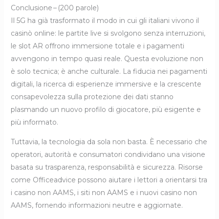
Conclusione – (200 parole)
Il 5G ha già trasformato il modo in cui gli italiani vivono il
casinò online: le partite live si svolgono senza interruzioni,
le slot AR offrono immersione totale e i pagamenti
avvengono in tempo quasi reale. Questa evoluzione non
è solo tecnica; è anche culturale. La fiducia nei pagamenti
digitali, la ricerca di esperienze immersive e la crescente
consapevolezza sulla protezione dei dati stanno
plasmando un nuovo profilo di giocatore, più esigente e
più informato.
Tuttavia, la tecnologia da sola non basta. È necessario che
operatori, autorità e consumatori condividano una visione
basata su trasparenza, responsabilità e sicurezza. Risorse
come Officeadvice possono aiutare i lettori a orientarsi tra
i casino non AAMS, i siti non AAMS e i nuovi casino non
AAMS, fornendo informazioni neutre e aggiornate.