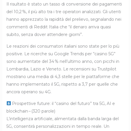
Il risultato è stato un tasso di conversione dei pagamenti
del 10,2 %, il più alto tra i tre operatori analizzati. Gli utenti
hanno apprezzato la rapidità del prelievo, segnalando nei
commenti di Reddit Italia che “il denaro arriva quasi
subito, senza dover attendere giorni”.
Le reazioni dei consumatori italiani sono state per lo più
positive. Le ricerche su Google Trends per “casino 5G”
sono aumentate del 34 % nell’ultimo anno, con picchi in
Lombardia, Lazio e Veneto. Le recensioni su Trustpilot
mostrano una media di 4,3 stelle per le piattaforme che
hanno implementato il 5G, rispetto a 3,7 per quelle che
ancora operano su 4G.
Prospettive future: il “casino del futuro” tra 5G, AI e
blockchain – (320 parole)
L’intelligenza artificiale, alimentata dalla banda larga del
5G, consentirà personalizzazioni in tempo reale. Un