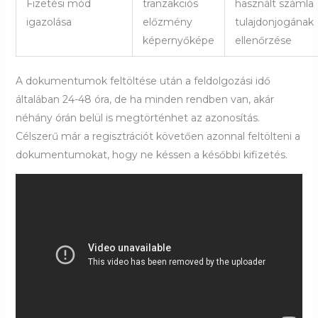
Fizetési mód
tranzakciós
használt számla
igazolása
előzmény
tulajdonjogának
képernyőképe
ellenőrzése
A dokumentumok feltöltése után a feldolgozási idő
általában 24-48 óra, de ha minden rendben van, akár
néhány órán belül is megtörténhet az azonosítás.
Célszerű már a regisztrációt követően azonnal feltölteni a
dokumentumokat, hogy ne késsen a későbbi kifizetés.