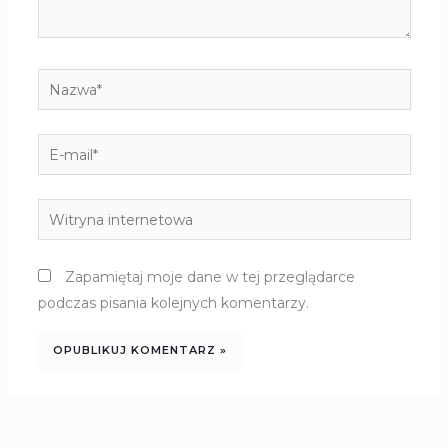
Nazwa*
E-
mail*
Witryna
internetowa
Zapamiętaj moje dane w tej przeglądarce
podczas pisania kolejnych komentarzy.