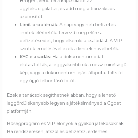
Ha igen, vedd fel a kapcsolatot az
ügyfélszolgálattal, és add meg a tranzakciós
azonosítót.
Limit problémák:
A napi vagy heti befizetési
limitek elérhetők. Tervezd meg előre a
befizetéseidet, hogy elkerüld a csalódást. A VIP
szintek emelésével ezek a limitek növelhetők.
KYC elakadás:
Ha a dokumentumodat
elutasították, a leggyakoribb ok a rossz minőségű
kép, vagy a dokumentum lejárt állapota. Tölts fel
egy új, jó felbontású fotót.
Ezek a tanácsok segíthetnek abban, hogy a lehető
leggördülékenyebb legyen a játékélményed a Ggbet
platformján.
Hűségprogram és VIP előnyök a gyakori játékosoknak
Ha rendszeresen játszol és befizetsz, érdemes