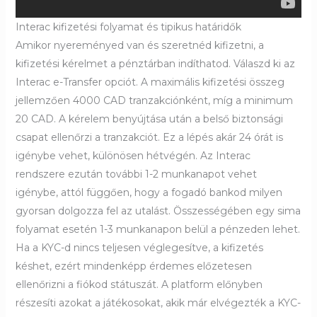
Interac kifizetési folyamat és tipikus határidők
Amikor nyereményed van és szeretnéd kifizetni, a
kifizetési kérelmet a pénztárban indíthatod. Válaszd ki az
Interac e-Transfer opciót. A maximális kifizetési összeg
jellemzően 4000 CAD tranzakciónként, míg a minimum
20 CAD. A kérelem benyújtása után a belső biztonsági
csapat ellenőrzi a tranzakciót. Ez a lépés akár 24 órát is
igénybe vehet, különösen hétvégén. Az Interac
rendszere ezután további 1-2 munkanapot vehet
igénybe, attól függően, hogy a fogadó bankod milyen
gyorsan dolgozza fel az utalást. Összességében egy sima
folyamat esetén 1-3 munkanapon belül a pénzeden lehet.
Ha a KYC-d nincs teljesen véglegesítve, a kifizetés
késhet, ezért mindenképp érdemes előzetesen
ellenőrizni a fiókod státuszát. A platform előnyben
részesíti azokat a játékosokat, akik már elvégezték a KYC-