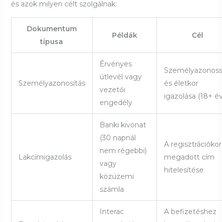
és azok milyen célt szolgálnak:
Dokumentum
Példák
Cél
típusa
Érvényes
Személyazonos
útlevél vagy
Személyazonosítás
és életkor
vezetői
igazolása (18+ év
engedély
Banki kivonat
(30 napnál
A regisztrációkor
nem régebbi)
Lakcímigazolás
megadott cím
vagy
hitelesítése
közüzemi
számla
Interac
A befizetéshez