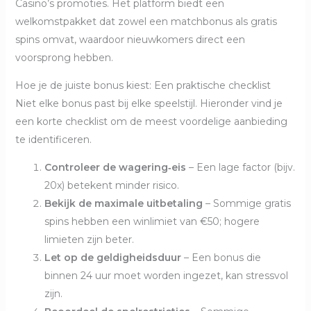
Casino’s promoties. Het platform biedt een
welkomstpakket dat zowel een matchbonus als gratis
spins omvat, waardoor nieuwkomers direct een
voorsprong hebben.
Hoe je de juiste bonus kiest: Een praktische checklist
Niet elke bonus past bij elke speelstijl. Hieronder vind je
een korte checklist om de meest voordelige aanbieding
te identificeren.
Controleer de wagering‑eis
– Een lage factor (bijv.
20x) betekent minder risico.
Bekijk de maximale uitbetaling
– Sommige gratis
spins hebben een winlimiet van €50; hogere
limieten zijn beter.
Let op de geldigheidsduur
– Een bonus die
binnen 24 uur moet worden ingezet, kan stressvol
zijn.