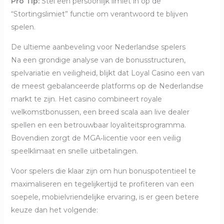
Pro Tip:
Stel een persoonlijk limiet in op de
“Stortingslimiet” functie om verantwoord te blijven
spelen.
De ultieme aanbeveling voor Nederlandse spelers
Na een grondige analyse van de bonusstructuren,
spelvariatie en veiligheid, blijkt dat Loyal Casino een van
de meest gebalanceerde platforms op de Nederlandse
markt te zijn. Het casino combineert royale
welkomstbonussen, een breed scala aan live dealer
spellen en een betrouwbaar loyaliteitsprogramma.
Bovendien zorgt de MGA‑licentie voor een veilig
speelklimaat en snelle uitbetalingen.
Voor spelers die klaar zijn om hun bonuspotentieel te
maximaliseren en tegelijkertijd te profiteren van een
soepele, mobielvriendelijke ervaring, is er geen betere
keuze dan het volgende: