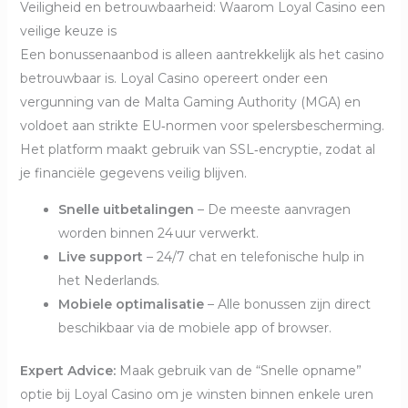
Veiligheid en betrouwbaarheid: Waarom Loyal Casino een
veilige keuze is
Een bonussenaanbod is alleen aantrekkelijk als het casino
betrouwbaar is. Loyal Casino opereert onder een
vergunning van de Malta Gaming Authority (MGA) en
voldoet aan strikte EU‑normen voor spelersbescherming.
Het platform maakt gebruik van SSL‑encryptie, zodat al
je financiële gegevens veilig blijven.
Snelle uitbetalingen
– De meeste aanvragen
worden binnen 24 uur verwerkt.
Live support
– 24/7 chat en telefonische hulp in
het Nederlands.
Mobiele optimalisatie
– Alle bonussen zijn direct
beschikbaar via de mobiele app of browser.
Expert Advice:
Maak gebruik van de “Snelle opname”
optie bij Loyal Casino om je winsten binnen enkele uren