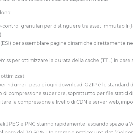
dono:
control granulari per distinguere tra asset immutabili (fon
.
e (ESI) per assemblare pagine dinamiche direttamente ne
t/miss per ottimizzare la durata della cache (TTL) in bas
 ottimizzati
er ridurre il peso di ogni download. GZIP è lo standard d
 di compressione superiore, soprattutto per file statici d
bilitare la compressione a livello di CDN e server web, im
.
zionali JPEG e PNG stanno rapidamente lasciando spazio 
el peso del 30‑50 %. Un esempio pratico: una slot “Golden