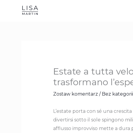
Przejdź
do
treści
Estate a tutta vel
trasformano l’esp
Zostaw komentarz
/
Bez kategorii
L’estate porta con sé una crescita e
divertirsi sotto il sole spingono mi
afflusso improvviso mette a dura p