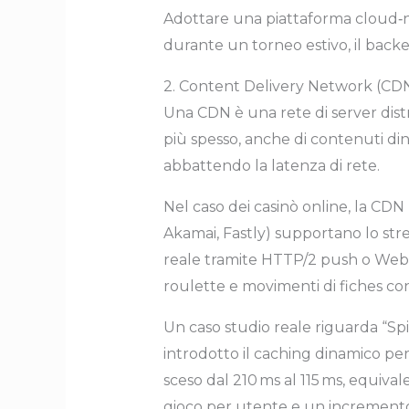
Adottare una piattaforma cloud‑na
durante un torneo estivo, il backe
2. Content Delivery Network (CDN)
Una CDN è una rete di server distr
più spesso, anche di contenuti dinam
abbattendo la latenza di rete.
Nel caso dei casinò online, la CDN 
Akamai, Fastly) supportano lo stre
reale tramite HTTP/2 push o WebSo
roulette e movimenti di fiches con 
Un caso studio reale riguarda “Spi
introdotto il caching dinamico per 
sceso dal 210 ms al 115 ms, equiva
gioco per utente e un incremento 