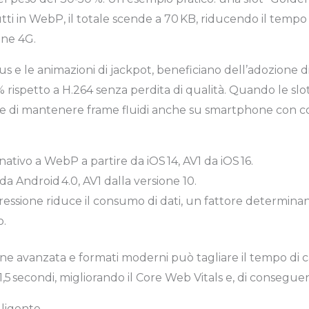
ti in WebP, il totale scende a 70 KB, riducendo il tempo
one 4G.
onus e le animazioni di jackpot, beneficiano dell’adozione
 % rispetto a H.264 senza perdita di qualità. Quando le sl
te di mantenere frame fluidi anche su smartphone con con
tivo a WebP a partire da iOS 14, AV1 da iOS 16.
 Android 4.0, AV1 dalla versione 10.
essione riduce il consumo di dati, un fattore determinant
.
sione avanzata e formati moderni può tagliare il tempo d
1,5 secondi, migliorando il Core Web Vitals e, di conseguen
lligente