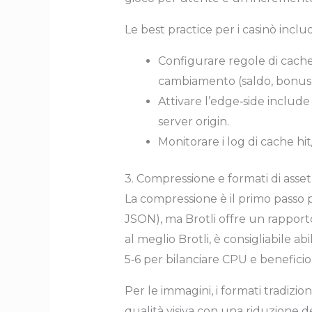
Le best practice per i casinò inclu
Configurare regole di cache‑
cambiamento (saldo, bonus)
Attivare l’edge‑side includ
server origin.
Monitorare i log di cache hi
3. Compressione e formati di asset
La compressione è il primo passo p
JSON), ma Brotli offre un rapporto
al meglio Brotli, è consigliabile a
5‑6 per bilanciare CPU e beneficio
Per le immagini, i formati tradi
qualità visiva con una riduzione d