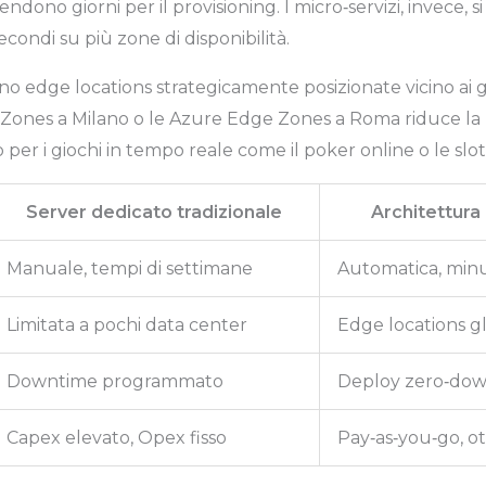
ndono giorni per il provisioning. I micro‑servizi, invece, s
econdi su più zone di disponibilità.
 edge locations strategicamente posizionate vicino ai g
 Zones a Milano o le Azure Edge Zones a Roma riduce la la
o per i giochi in tempo reale come il poker online o le sl
Server dedicato tradizionale
Architettura 
Manuale, tempi di settimane
Automatica, minu
Limitata a pochi data center
Edge locations gl
Downtime programmato
Deploy zero‑dow
Capex elevato, Opex fisso
Pay‑as‑you‑go, o