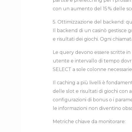
partite e prefetching per i prossimi
con un aumento del 15 % delle scom
5. Ottimizzazione del backend: q
Il backend di un casinò gestisce gr
e risultati dei giochi. Ogni chiama
Le query devono essere scritte in 
utente e intervallo di tempo dovre
SELECT a sole colonne necessarie, 
Il caching a più livelli è fondamen
delle slot e risultati di giochi c
configurazioni di bonus o i parame
le informazioni non diventino obs
Metriche chiave da monitorare: