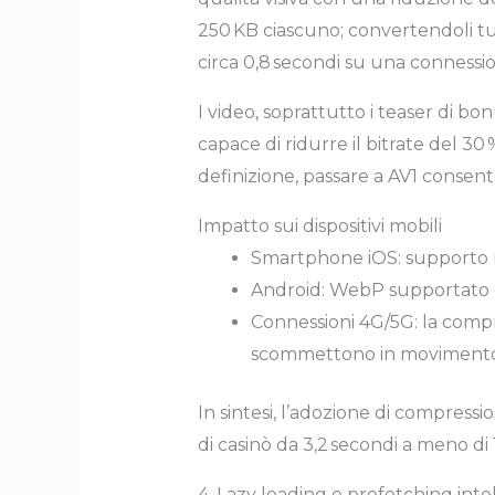
250 KB ciascuno; convertendoli tut
circa 0,8 secondi su una connessi
I video, soprattutto i teaser di b
capace di ridurre il bitrate del 30
definizione, passare a AV1 consen
Impatto sui dispositivi mobili
Smartphone iOS: supporto na
Android: WebP supportato da
Connessioni 4G/5G: la compr
scommettono in movimento
In sintesi, l’adozione di compres
di casinò da 3,2 secondi a meno di 
4. Lazy loading e prefetching inte