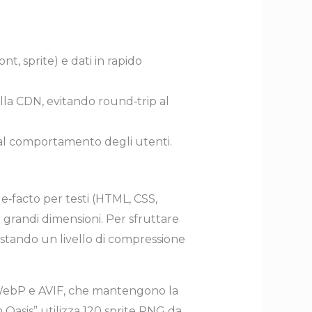
t, sprite) e dati in rapido
lla CDN, evitando round‑trip al
e al comportamento degli utenti.
e‑facto per testi (HTML, CSS,
i grandi dimensioni. Per sfruttare
postando un livello di compressione
a WebP e AVIF, che mantengono la
 Oasis” utilizza 120 sprite PNG da