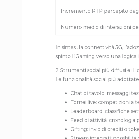
Incremento RTP percepito dagl
Numero medio di interazioni pe
In sintesi, la connettività 5G, l’a
spinto l’iGaming verso una logica in
2. Strumenti social più diffusi e il 
Le funzionalità social più adottat
Chat di tavolo: messaggi testu
Tornei live: competizioni a
Leaderboard: classifiche set
Feed di attività: cronologia 
Gifting: invio di crediti o tok
Stream integrati: possibilit