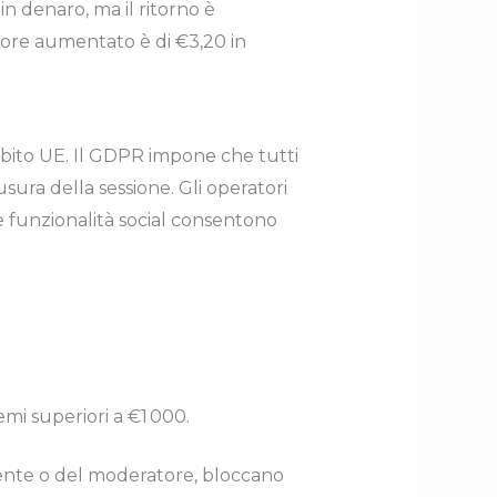
 in denaro, ma il ritorno è
tore aumentato è di €3,20 in
bito UE. Il GDPR impone che tutti
iusura della sessione. Gli operatori
e funzionalità social consentono
mi superiori a €1 000.
utente o del moderatore, bloccano