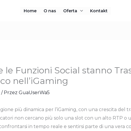
Home
O nas
Oferta
Kontakt
 le Funzioni Social stanno Tr
co nell’iGaming
/ Przez
GuaUserWa5
tagione più dinamica per l’iGaming, con una crescita del tr
ocatori non cercano più solo una slot con un alto RTP o un
onfrontarsi in tempo reale e sentirsi parte di una vera 