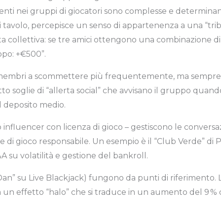
ti nei gruppi di giocatori sono complesse e determinant
 tavolo, percepisce un senso di appartenenza a una “tri
ita collettiva: se tre amici ottengono una combinazione di
ppo: +€500”.
i membri a scommettere più frequentemente, ma sempre ent
to soglie di “allerta social” che avvisano il gruppo qua
 deposito medio.
 influencer con licenza di gioco – gestiscono le conversa
di gioco responsabile. Un esempio è il “Club Verde” di
&A su volatilità e gestione del bankroll.
r Dan” su Live Blackjack) fungono da punti di riferimento
 un effetto “halo” che si traduce in un aumento del 9 % d