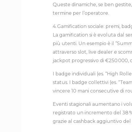
Queste dinamiche, se ben gestite,
termine per l’operatore.
4. Gamification sociale: premi, bad
La gamification si è evoluta dal se
più utenti. Un esempio è il “Sum
attraverso slot, live dealer e sc
jackpot progressivo di €250 000, di
I badge individuali (es. “High Rol
status. I badge collettivi (es. “
vincere 10 mani consecutive di ro
Eventi stagionali aumentano i vol
registrato un incremento del 38 
grazie al cashback aggiuntivo del 