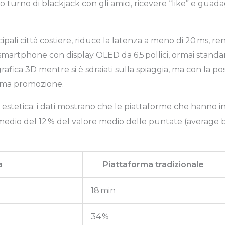
 turno di blackjack con gli amici, ricevere “like” e gua
cipali città costiere, riduce la latenza a meno di 20 ms, re
smartphone con display OLED da 6,5 pollici, ormai standar
afica 3D mentre si è sdraiati sulla spiaggia, ma con la poss
sima promozione.
stetica: i dati mostrano che le piattaforme che hanno in
dio del 12 % del valore medio delle puntate (average be
a
Piattaforma tradizionale
18 min
34 %