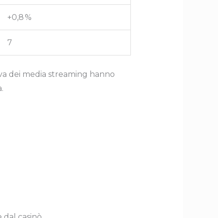
+0,8 %
7
titiva dei media streaming hanno
.
 dal casinò.