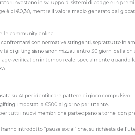
eratori investono in sviluppo di sistemi di badge e in premi
dge è di €0,30, mentre il valore medio generato dal gioca
 nelle community online
onfrontarsi con normative stringenti, soprattutto in am
tività di gifting siano anonimizzati entro 30 giorni dalla ch
di age‑verification in tempo reale, specialmente quando l
sa.
ata su AI per identificare pattern di gioco compulsivo.
l gifting, impostati a €500 al giorno per utente.
per tutti i nuovi membri che partecipano a tornei con pre
 hanno introdotto “pause social” che, su richiesta dell’