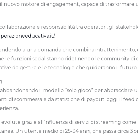
 il nuovo motore di engagement, capace di trasformare un
ollaborazione e responsabilità tra operatori, gli stakehold
perazioneeducativa.it/
.
pondendo a una domanda che combina intrattenimento, c
le funzioni social stanno ridefinendo le community di gi
ive da gestire e le tecnologie che guideranno il futuro 
g
abbandonando il modello “solo gioco” per abbracciare un e
ti di scommessa e da statistiche di payout; oggi, il feed di 
erienza.
o evolute grazie all’influenza di servizi di streaming com
anea. Un utente medio di 25‑34 anni, che passa circa 3 or