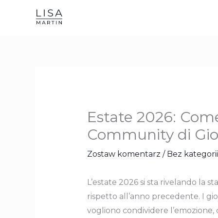
Przejdź
do
treści
Estate 2026: Come
Community di Gio
Zostaw komentarz
/
Bez kategorii
L’estate 2026 si sta rivelando la s
rispetto all’anno precedente. I gi
vogliono condividere l’emozione, c