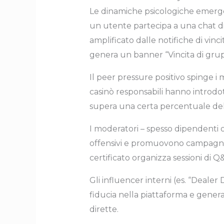
Le dinamiche psicologiche emergen
un utente partecipa a una chat di
amplificato dalle notifiche di vinc
genera un banner “Vincita di gru
Il peer pressure positivo spinge 
casinò responsabili hanno introdot
supera una certa percentuale del
I moderatori – spesso dipendenti o
offensivi e promuovono campagne 
certificato organizza sessioni di Q
Gli influencer interni (es. “Deale
fiducia nella piattaforma e genera
dirette.