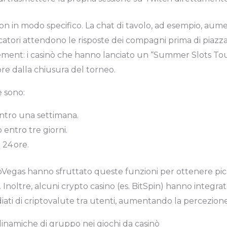
ion in modo specifico. La chat di tavolo, ad esempio, aum
tori attendono le risposte dei compagni prima di piazzar
ement: i casinò che hanno lanciato un “Summer Slots T
ore dalla chiusura del torneo.
e sono:
 entro una settimana.
 entro tre giorni.
 24 ore.
Vegas hanno sfruttato queste funzioni per ottenere picc
i. Inoltre, alcuni crypto casino (es. BitSpin) hanno integra
ti di criptovalute tra utenti, aumentando la percezione 
dinamiche di gruppo nei giochi da casinò