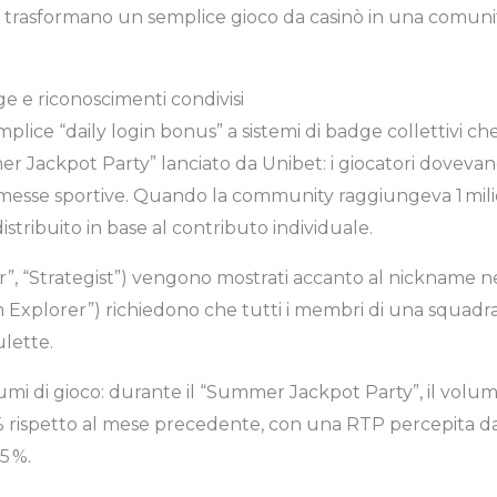
 trasformano un semplice gioco da casinò in una comunit
ge e riconoscimenti condivisi
mplice “daily login bonus” a sistemi di badge collettivi ch
mer Jackpot Party” lanciato da Unibet: i giocatori dove
ommesse sportive. Quando la community raggiungeva 1 mili
stribuito in base al contributo individuale.
ler”, “Strategist”) vengono mostrati accanto al nickname n
Team Explorer”) richiedono che tutti i membri di una squa
ulette.
umi di gioco: durante il “Summer Jackpot Party”, il volu
% rispetto al mese precedente, con una RTP percepita da
5 %.