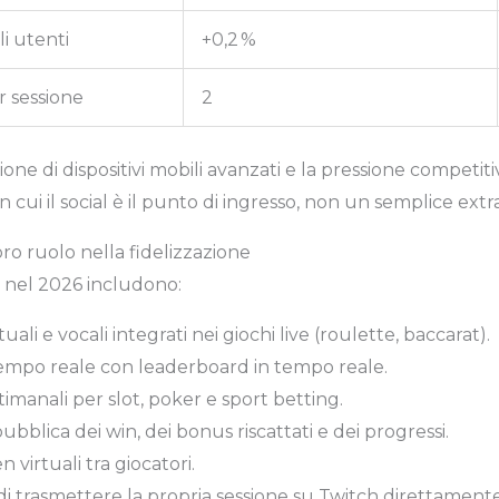
i utenti
+0,2 %
r sessione
2
dozione di dispositivi mobili avanzati e la pressione compe
 cui il social è il punto di ingresso, non un semplice extra
loro ruolo nella fidelizzazione
e nel 2026 includono:
ali e vocali integrati nei giochi live (roulette, baccarat).
 tempo reale con leaderboard in tempo reale.
timanali per slot, poker e sport betting.
pubblica dei win, dei bonus riscattati e dei progressi.
en virtuali tra giocatori.
à di trasmettere la propria sessione su Twitch direttamente