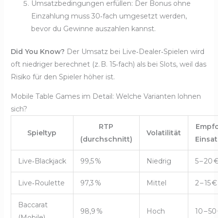
Umsatzbedingungen erfüllen: Der Bonus ohne
Einzahlung muss 30‑fach umgesetzt werden,
bevor du Gewinne auszahlen kannst.
Did You Know?
Der Umsatz bei Live‑Dealer‑Spielen wird
oft niedriger berechnet (z. B. 15‑fach) als bei Slots, weil das
Risiko für den Spieler höher ist.
Mobile Table Games im Detail: Welche Varianten lohnen
sich?
RTP
Empfo
Spieltyp
Volatilität
(durchschnitt)
Einsa
Live‑Blackjack
99,5 %
Niedrig
5 – 20 
Live‑Roulette
97,3 %
Mittel
2 – 15 €
Baccarat
98,9 %
Hoch
10 – 50
(Mobile)