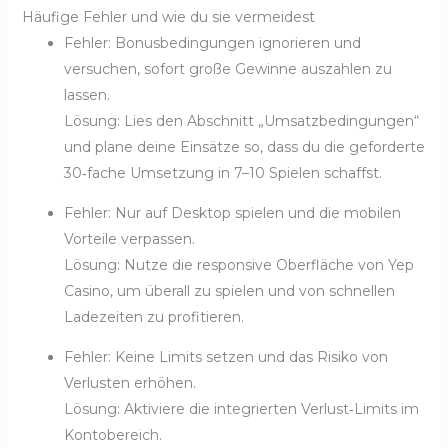
Häufige Fehler und wie du sie vermeidest
Fehler: Bonusbedingungen ignorieren und
versuchen, sofort große Gewinne auszahlen zu
lassen.
Lösung: Lies den Abschnitt „Umsatzbedingungen“
und plane deine Einsätze so, dass du die geforderte
30‑fache Umsetzung in 7–10 Spielen schaffst.
Fehler: Nur auf Desktop spielen und die mobilen
Vorteile verpassen.
Lösung: Nutze die responsive Oberfläche von Yep
Casino, um überall zu spielen und von schnellen
Ladezeiten zu profitieren.
Fehler: Keine Limits setzen und das Risiko von
Verlusten erhöhen.
Lösung: Aktiviere die integrierten Verlust‑Limits im
Kontobereich.