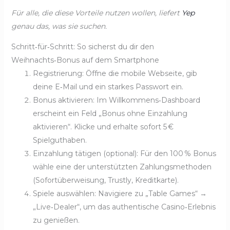
Für alle, die diese Vorteile nutzen wollen, liefert
Yep
genau das, was sie suchen.
Schritt‑für‑Schritt: So sicherst du dir den
Weihnachts‑Bonus auf dem Smartphone
Registrierung: Öffne die mobile Webseite, gib
deine E‑Mail und ein starkes Passwort ein.
Bonus aktivieren: Im Willkommens‑Dashboard
erscheint ein Feld „Bonus ohne Einzahlung
aktivieren“. Klicke und erhalte sofort 5 €
Spielguthaben.
Einzahlung tätigen (optional): Für den 100 % Bonus
wähle eine der unterstützten Zahlungsmethoden
(Sofortüberweisung, Trustly, Kreditkarte).
Spiele auswählen: Navigiere zu „Table Games“ →
„Live‑Dealer“, um das authentische Casino‑Erlebnis
zu genießen.