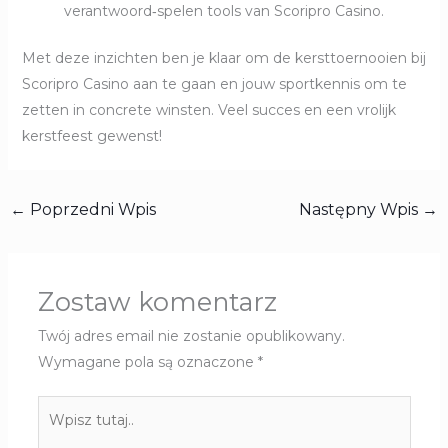
verantwoord‑spelen tools van Scoripro Casino.
Met deze inzichten ben je klaar om de kersttoernooien bij
Scoripro Casino aan te gaan en jouw sportkennis om te
zetten in concrete winsten. Veel succes en een vrolijk
kerstfeest gewenst!
←
Poprzedni Wpis
Następny Wpis
→
Zostaw komentarz
Twój adres email nie zostanie opublikowany.
Wymagane pola są oznaczone
*
Wpisz
tutaj..