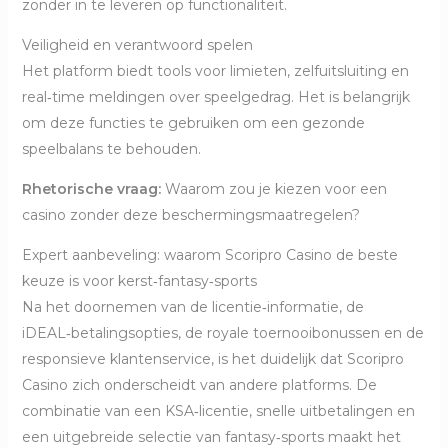
zonder in te leveren op functionaliteit.
Veiligheid en verantwoord spelen
Het platform biedt tools voor limieten, zelfuitsluiting en
real‑time meldingen over speelgedrag. Het is belangrijk
om deze functies te gebruiken om een gezonde
speelbalans te behouden.
Rhetorische vraag:
Waarom zou je kiezen voor een
casino zonder deze beschermingsmaatregelen?
Expert aanbeveling: waarom Scoripro Casino de beste
keuze is voor kerst‑fantasy‑sports
Na het doornemen van de licentie‑informatie, de
iDEAL‑betalingsopties, de royale toernooibonussen en de
responsieve klantenservice, is het duidelijk dat Scoripro
Casino zich onderscheidt van andere platforms. De
combinatie van een KSA‑licentie, snelle uitbetalingen en
een uitgebreide selectie van fantasy‑sports maakt het