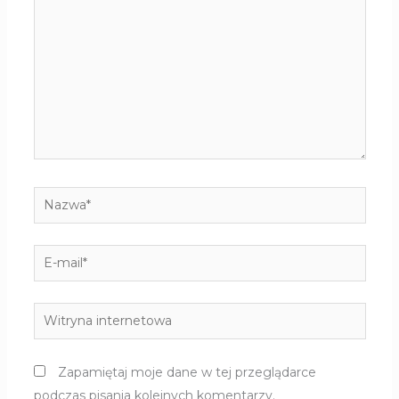
Nazwa*
E-
mail*
Witryna
internetowa
Zapamiętaj moje dane w tej przeglądarce
podczas pisania kolejnych komentarzy.