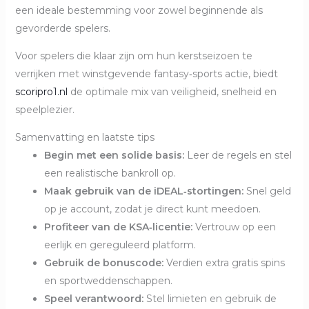
een ideale bestemming voor zowel beginnende als
gevorderde spelers.
Voor spelers die klaar zijn om hun kerstseizoen te
verrijken met winstgevende fantasy‑sports actie, biedt
scoripro1.nl
de optimale mix van veiligheid, snelheid en
speelplezier.
Samenvatting en laatste tips
Begin met een solide basis:
Leer de regels en stel
een realistische bankroll op.
Maak gebruik van de iDEAL‑stortingen:
Snel geld
op je account, zodat je direct kunt meedoen.
Profiteer van de KSA‑licentie:
Vertrouw op een
eerlijk en gereguleerd platform.
Gebruik de bonuscode:
Verdien extra gratis spins
en sportweddenschappen.
Speel verantwoord:
Stel limieten en gebruik de