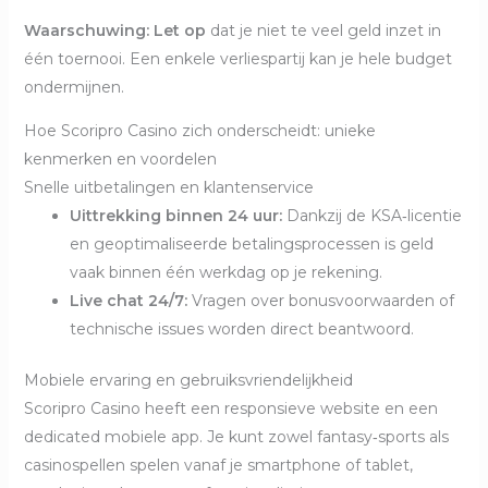
Waarschuwing:
Let op
dat je niet te veel geld inzet in
één toernooi. Een enkele verliespartij kan je hele budget
ondermijnen.
Hoe Scoripro Casino zich onderscheidt: unieke
kenmerken en voordelen
Snelle uitbetalingen en klantenservice
Uittrekking binnen 24 uur:
Dankzij de KSA‑licentie
en geoptimaliseerde betalingsprocessen is geld
vaak binnen één werkdag op je rekening.
Live chat 24/7:
Vragen over bonusvoorwaarden of
technische issues worden direct beantwoord.
Mobiele ervaring en gebruiksvriendelijkheid
Scoripro Casino heeft een responsieve website en een
dedicated mobiele app. Je kunt zowel fantasy‑sports als
casinospellen spelen vanaf je smartphone of tablet,