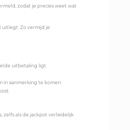
ermeld, zodat je precies weet wat
uitlegt. Zo vermijd je
de uitbetaling ligt.
om in aanmerking te komen.
oost.
 zelfs als de jackpot verleidelijk