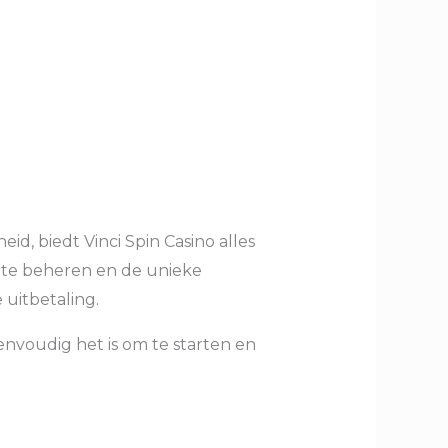
d, biedt Vinci Spin Casino alles
im te beheren en de unieke
 uitbetaling.
envoudig het is om te starten en