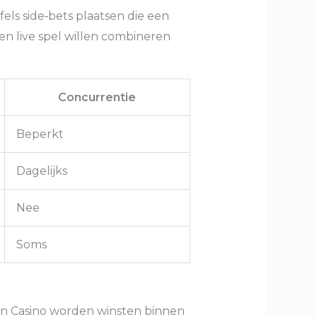
fels side‑bets plaatsen die een
een live spel willen combineren
Concurrentie
Beperkt
Dagelijks
Nee
Soms
 Spin Casino worden winsten binnen