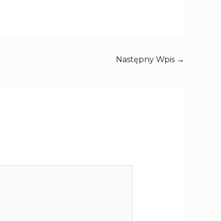
Następny Wpis
→