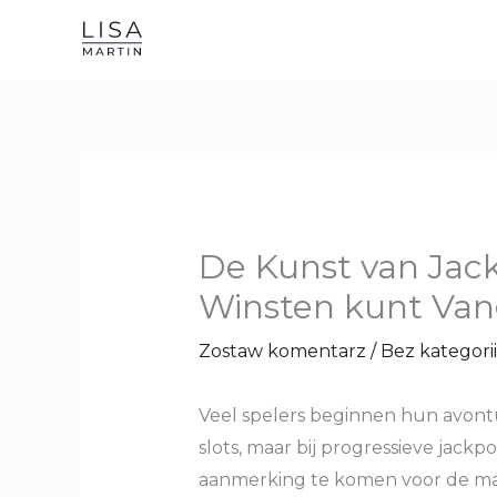
Przejdź
do
treści
De Kunst van Jack
Winsten kunt Va
Zostaw komentarz
/
Bez kategorii
Veel spelers beginnen hun avontu
slots, maar bij progressieve jack
aanmerking te komen voor de maxi