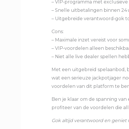
– VIP‑programma met exclusieve
– Snelle uitbetalingen binnen 24
– Uitgebreide verantwoord‑gok t
Cons:
– Maximale inzet vereist voor so
– VIP‑voordelen alleen beschikb
– Niet alle live dealer spellen he
Met een uitgebreid spelaanbod, be
wat een serieuze jackpotjager nod
voordelen van dit platform te ben
Ben je klaar om de spanning van 
profiteer van de voordelen die a
Gok altijd verantwoord en geniet 