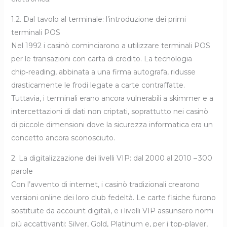
1.2. Dal tavolo al terminale: l’introduzione dei primi
terminali POS
Nel 1992 i casinò cominciarono a utilizzare terminali POS
per le transazioni con carta di credito. La tecnologia
chip‑reading, abbinata a una firma autografa, ridusse
drasticamente le frodi legate a carte contraffatte.
Tuttavia, i terminali erano ancora vulnerabili a skimmer e a
intercettazioni di dati non criptati, soprattutto nei casinò
di piccole dimensioni dove la sicurezza informatica era un
concetto ancora sconosciuto.
2. La digitalizzazione dei livelli VIP: dal 2000 al 2010 – 300
parole
Con l’avvento di internet, i casinò tradizionali crearono
versioni online dei loro club fedeltà. Le carte fisiche furono
sostituite da account digitali, e i livelli VIP assunsero nomi
più accattivanti: Silver, Gold, Platinum e, per i top‑player,