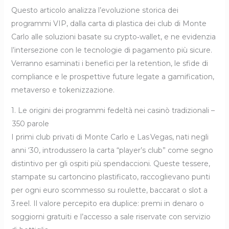
Questo articolo analizza l’evoluzione storica dei
programmi VIP, dalla carta di plastica dei club di Monte
Carlo alle soluzioni basate su crypto‑wallet, e ne evidenzia
l’intersezione con le tecnologie di pagamento più sicure.
Verranno esaminati i benefici per la retention, le sfide di
compliance e le prospettive future legate a gamification,
metaverso e tokenizzazione.
1. Le origini dei programmi fedeltà nei casinò tradizionali –
350 parole
I primi club privati di Monte Carlo e Las Vegas, nati negli
anni ‘30, introdussero la carta “player’s club” come segno
distintivo per gli ospiti più spendaccioni. Queste tessere,
stampate su cartoncino plastificato, raccoglievano punti
per ogni euro scommesso su roulette, baccarat o slot a
3 reel. Il valore percepito era duplice: premi in denaro o
soggiorni gratuiti e l’accesso a sale riservate con servizio