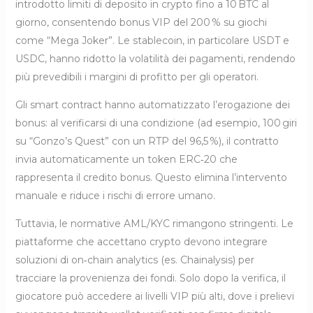
introdotto limiti di deposito in crypto fino a 10 BTC al
giorno, consentendo bonus VIP del 200 % su giochi
come “Mega Joker”. Le stablecoin, in particolare USDT e
USDC, hanno ridotto la volatilità dei pagamenti, rendendo
più prevedibili i margini di profitto per gli operatori.
Gli smart contract hanno automatizzato l’erogazione dei
bonus: al verificarsi di una condizione (ad esempio, 100 giri
su “Gonzo’s Quest” con un RTP del 96,5 %), il contratto
invia automaticamente un token ERC‑20 che
rappresenta il credito bonus. Questo elimina l’intervento
manuale e riduce i rischi di errore umano.
Tuttavia, le normative AML/KYC rimangono stringenti. Le
piattaforme che accettano crypto devono integrare
soluzioni di on‑chain analytics (es. Chainalysis) per
tracciare la provenienza dei fondi. Solo dopo la verifica, il
giocatore può accedere ai livelli VIP più alti, dove i prelievi