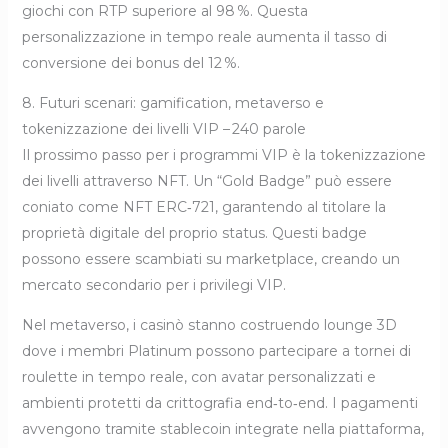
giochi con RTP superiore al 98 %. Questa
personalizzazione in tempo reale aumenta il tasso di
conversione dei bonus del 12 %.
8. Futuri scenari: gamification, metaverso e
tokenizzazione dei livelli VIP – 240 parole
Il prossimo passo per i programmi VIP è la tokenizzazione
dei livelli attraverso NFT. Un “Gold Badge” può essere
coniato come NFT ERC‑721, garantendo al titolare la
proprietà digitale del proprio status. Questi badge
possono essere scambiati su marketplace, creando un
mercato secondario per i privilegi VIP.
Nel metaverso, i casinò stanno costruendo lounge 3D
dove i membri Platinum possono partecipare a tornei di
roulette in tempo reale, con avatar personalizzati e
ambienti protetti da crittografia end‑to‑end. I pagamenti
avvengono tramite stablecoin integrate nella piattaforma,