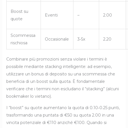
Boost su
Eventi
–
2.00
quote
Scommessa
Occasionale
3‑5x
2.20
rischiosa
Combinare più promozioni senza violare i termini è
possibile mediante stacking intelligente: ad esempio,
utilizzare un bonus di deposito su una scommessa che
beneficia di un boost sulla quota. È fondamentale
verificare che i termini non escludano il “stacking” (alcuni
bookmaker lo vietano).
I “boost” su quote aumentano la quota di 0.10‑0.25 punti,
trasformando una puntata di €50 su quota 2.00 in una
vincita potenziale di €110 anziché €100. Quando si