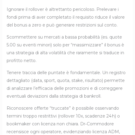
Ignorare il rollover è altrettanto pericoloso. Prelevare i
fondi prima di aver completato il requisito riduce il valore
del bonus a zero e può generare restrizioni sul conto.
Scommettere su mercati a bassa probabilità (es. quote
5.00 su eventi minori) solo per “massimizzare” il bonus è
una strategia di alta volatilità che raramente si traduce in
profitto netto.
Tenere traccia delle puntate è fondamentale. Un registro
dettagliato (data, sport, quota, stake, risultato) permette
di analizzare l’efficacia delle promozioni e di correggere
eventuali deviazioni dalla strategia di bankroll.
Riconoscere offerte “truccate” è possibile osservando
termini troppo restrittivi (rollover 10x, scadenze 24 h) o
bookmaker con licenza non chiara. Dr‑Commodore
recensisce ogni operatore, evidenziando licenza ADM,