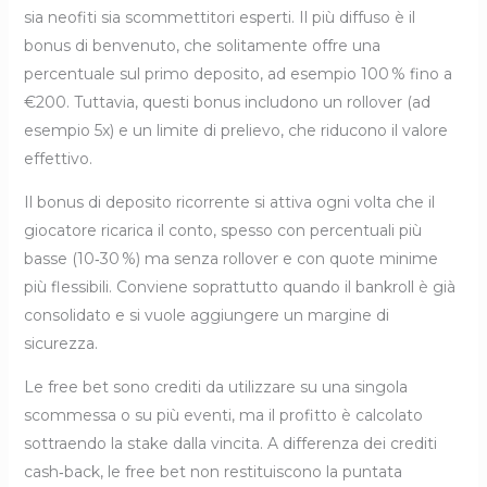
sia neofiti sia scommettitori esperti. Il più diffuso è il
bonus di benvenuto, che solitamente offre una
percentuale sul primo deposito, ad esempio 100 % fino a
€200. Tuttavia, questi bonus includono un rollover (ad
esempio 5x) e un limite di prelievo, che riducono il valore
effettivo.
Il bonus di deposito ricorrente si attiva ogni volta che il
giocatore ricarica il conto, spesso con percentuali più
basse (10‑30 %) ma senza rollover e con quote minime
più flessibili. Conviene soprattutto quando il bankroll è già
consolidato e si vuole aggiungere un margine di
sicurezza.
Le free bet sono crediti da utilizzare su una singola
scommessa o su più eventi, ma il profitto è calcolato
sottraendo la stake dalla vincita. A differenza dei crediti
cash‑back, le free bet non restituiscono la puntata