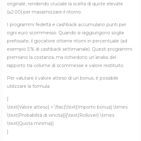
originale, rendendo cruciale la scelta di quote elevate
(≥2.00) per massimizzare il ritorno.
I programmi fedeltà e cashback accumulano punti per
ogni euro scommesso. Quando si raggiungono soglie
prefissate, il giocatore ottiene ritorni in percentuale (ad
esempio 5 % di cashback settimanale). Questi programmi
premiano la costanza, ma richiedono un’analisi del
rapporto tra volume di scommesse e valore restituito.
Per valutare il valore atteso di un bonus, è possibile
utilizzare la formula:
[
\text{Valore atteso} = \frac{\text{Importo bonus} \times
\text{Probabilità di vincita}}{\text{Rollover} \times
\text{Quota minima}}
]