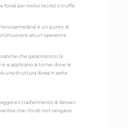
re fondi per motivi tecnici o truffe
 Perousemedical è un punto di
nza promuovere alcun operatore
 pratiche che garantiscono la
e si applicano ai tornei, dove le
 una struttura divisa in sette
oteggere il trasferimento di denaro
garantire che i fondi non vengano