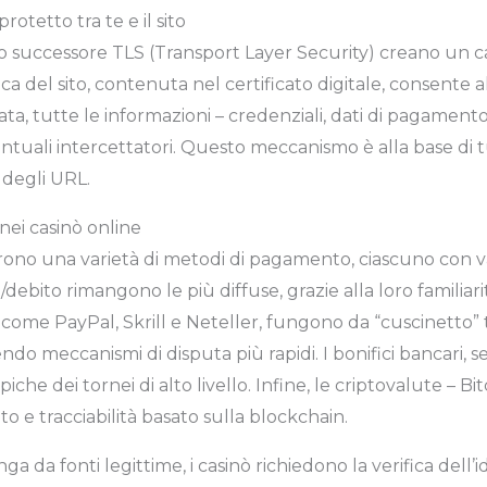
protetto tra te e il sito
o successore TLS (Transport Layer Security) creano un can
ca del sito, contenuta nel certificato digitale, consente a
ta, tutte le informazioni – credenziali, dati di pagamento,
tuali intercettatori. Questo meccanismo è alla base di tutti
 degli URL.
nei casinò online
rono una varietà di metodi di pagamento, ciascuno con van
/debito rimangono le più diffuse, grazie alla loro familiarit
 come PayPal, Skrill e Neteller, fungono da “cuscinetto” tr
ndo meccanismi di disputa più rapidi. I bonifici bancari, 
ipiche dei tornei di alto livello. Infine, le criptovalute – B
o e tracciabilità basato sulla blockchain.
a da fonti legittime, i casinò richiedono la verifica dell