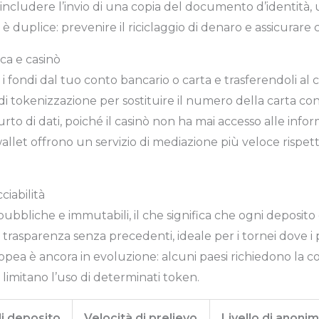
cludere l’invio di una copia del documento d’identità, un
 è duplice: prevenire il riciclaggio di denaro e assicurare
nca e casinò
i fondi dal tuo conto bancario o carta e trasferendoli al 
a di tokenizzazione per sostituire il numero della carta
rto di dati, poiché il casinò non ha mai accesso alle informa
allet offrono un servizio di mediazione più veloce rispett
ciabilità
ubbliche e immutabili, il che significa che ogni deposito 
trasparenza senza precedenti, ideale per i tornei dove i
ropea è ancora in evoluzione: alcuni paesi richiedono la co
i limitano l’uso di determinati token.
di deposito
Velocità di prelievo
Livello di anoni