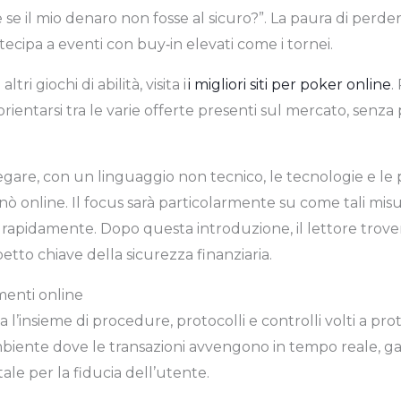
“e se il mio denaro non fosse al sicuro?”. La paura di perde
tecipa a eventi con buy‑in elevati come i tornei.
i giochi di abilità, visita i
i migliori siti per poker online
.
 orientarsi tra le varie offerte presenti sul mercato, se
piegare, con un linguaggio non tecnico, le tecnologie e le
ò online. Il focus sarà particolarmente su come tali misur
apidamente. Dopo questa introduzione, il lettore troverà
etto chiave della sicurezza finanziaria.
amenti online
 l’insieme di procedure, protocolli e controlli volti a pr
n ambiente dove le transazioni avvengono in tempo reale, 
ale per la fiducia dell’utente.