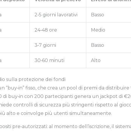
a
2‑5 giorni lavorativi
Basso
a
24‑48 ore
Medio
3‑7 giorni
Basso
a
30‑60 minuti
Alto
udio sulla protezione dei fondi
n “buy‑in” fisso, che crea un pool di premi da distribuire t
0 di buy‑in con 200 partecipanti genera un jackpot di €
de controlli di sicurezza più stringenti rispetto al gioco
iù alto e coinvolge più utenti simultaneamente.
ti pre‑autorizzati: al momento dell’iscrizione, il sistem