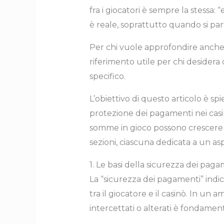
fra i giocatori è sempre la stessa: 
è reale, soprattutto quando si par
Per chi vuole approfondire anche altr
riferimento utile per chi desidera
specifico.
L’obiettivo di questo articolo è s
protezione dei pagamenti nei casin
somme in gioco possono crescere r
sezioni, ciascuna dedicata a un asp
1. Le basi della sicurezza dei pag
La “sicurezza dei pagamenti” indica
tra il giocatore e il casinò. In u
intercettati o alterati è fondament