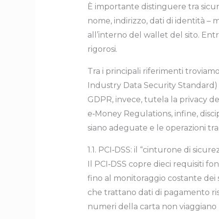
È importante distinguere tra sicure
nome, indirizzo, dati di identità 
all’interno del wallet del sito. E
rigorosi.
Tra i principali riferimenti trovi
Industry Data Security Standard) è 
GDPR, invece, tutela la privacy de
e‑Money Regulations, infine, disci
siano adeguate e le operazioni trac
1.1. PCI‑DSS: il “cinturone di sicure
Il PCI‑DSS copre dieci requisiti fond
fino al monitoraggio costante dei s
che trattano dati di pagamento ri
numeri della carta non viaggiano m