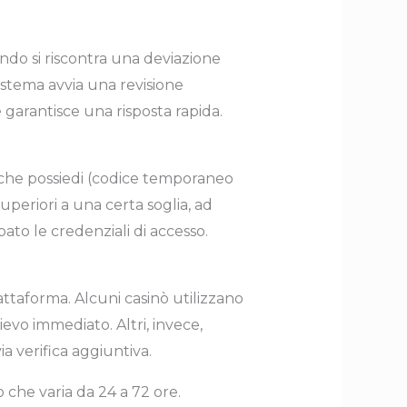
uando si riscontra una deviazione
sistema avvia una revisione
 garantisce una risposta rapida.
 che possiedi (codice temporaneo
uperiori a una certa soglia, ad
to le credenziali di accesso.
attaforma. Alcuni casinò utilizzano
ievo immediato. Altri, invece,
a verifica aggiuntiva.
che varia da 24 a 72 ore.