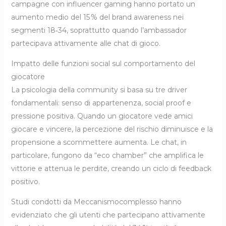
campagne con influencer gaming hanno portato un
aumento medio del 15 % del brand awareness nei
segmenti 18‑34, soprattutto quando l’ambassador
partecipava attivamente alle chat di gioco.
Impatto delle funzioni social sul comportamento del
giocatore
La psicologia della community si basa su tre driver
fondamentali: senso di appartenenza, social proof e
pressione positiva. Quando un giocatore vede amici
giocare e vincere, la percezione del rischio diminuisce e la
propensione a scommettere aumenta. Le chat, in
particolare, fungono da “eco chamber” che amplifica le
vittorie e attenua le perdite, creando un ciclo di feedback
positivo.
Studi condotti da Meccanismocomplesso hanno
evidenziato che gli utenti che partecipano attivamente