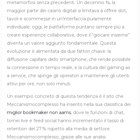
metamorfosi senza precedenti. Un decennio fa, la
maggior parte dei casinò digitali si limitava a offrire slot,
tavoli e scommesse in un’interfaccia puramente
individuale; oggi, le piattaforme puntano sempre più a
creare esperienze collaborative, dove il “giocare insieme”
diventa un valore aggiunto fondamentale. Questa
evoluzione è alimentata da due fattori chiave: la
diffusione capillare dello smartphone, che rende possibile
la connessione in tempo reale, e la cultura del gaming as
a service, che spinge gli operatori a mantenere gli utenti
attivi per ore, non solo minuti.
Un esempio concreto di questa tendenza è il sito che
Meccanismocomplesso ha inserito nella sua classifica dei
miglior bookmaker non aams
, dove le funzioni di chat,
tornei live e feed social hanno incrementato il tasso di
retention del 27 % rispetto alla media di settore.
Meccanismocomplesso, grazie alle sue analisi