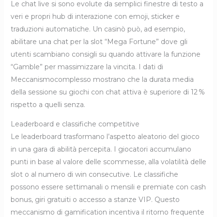
Le chat live si sono evolute da semplici finestre di testo a
veri e propri hub di interazione con emoji, sticker e
traduzioni automatiche. Un casinò può, ad esempio,
abilitare una chat per la slot “Mega Fortune” dove gli
utenti scambiano consigli su quando attivare la funzione
“Gamble” per massimizzare la vincita. I dati di
Meccanismocomplesso mostrano che la durata media
della sessione su giochi con chat attiva è superiore di 12 %
rispetto a quelli senza.
Leaderboard e classifiche competitive
Le leaderboard trasformano l’aspetto aleatorio del gioco
in una gara di abilità percepita. I giocatori accumulano
punti in base al valore delle scommesse, alla volatilità delle
slot o al numero di win consecutive. Le classifiche
possono essere settimanali o mensili e premiate con cash
bonus, giri gratuiti o accesso a stanze VIP. Questo
meccanismo di gamification incentiva il ritorno frequente