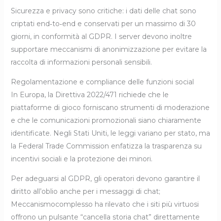
Sicurezza e privacy sono critiche: i dati delle chat sono
criptati end‑to‑end e conservati per un massimo di 30
giorni, in conformità al GDPR. I server devono inoltre
supportare meccanismi di anonimizzazione per evitare la
raccolta di informazioni personali sensibili.
Regolamentazione e compliance delle funzioni social
In Europa, la Direttiva 2022/471 richiede che le
piattaforme di gioco forniscano strumenti di moderazione
e che le comunicazioni promozionali siano chiaramente
identificate. Negli Stati Uniti, le leggi variano per stato, ma
la Federal Trade Commission enfatizza la trasparenza su
incentivi sociali e la protezione dei minori.
Per adeguarsi al GDPR, gli operatori devono garantire il
diritto all’oblio anche per i messaggi di chat;
Meccanismocomplesso ha rilevato che i siti più virtuosi
offrono un pulsante “cancella storia chat” direttamente