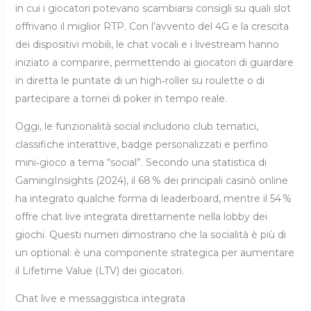
in cui i giocatori potevano scambiarsi consigli su quali slot
offrivano il miglior RTP. Con l’avvento del 4G e la crescita
dei dispositivi mobili, le chat vocali e i livestream hanno
iniziato a comparire, permettendo ai giocatori di guardare
in diretta le puntate di un high‑roller su roulette o di
partecipare a tornei di poker in tempo reale.
Oggi, le funzionalità social includono club tematici,
classifiche interattive, badge personalizzati e perfino
mini‑gioco a tema “social”. Secondo una statistica di
GamingInsights (2024), il 68 % dei principali casinò online
ha integrato qualche forma di leaderboard, mentre il 54 %
offre chat live integrata direttamente nella lobby dei
giochi. Questi numeri dimostrano che la socialità è più di
un optional: è una componente strategica per aumentare
il Lifetime Value (LTV) dei giocatori.
Chat live e messaggistica integrata