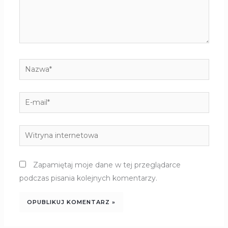
Nazwa*
E-
mail*
Witryna
internetowa
Zapamiętaj moje dane w tej przeglądarce
podczas pisania kolejnych komentarzy.