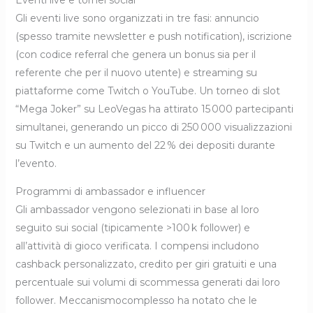
Gli eventi live sono organizzati in tre fasi: annuncio
(spesso tramite newsletter e push notification), iscrizione
(con codice referral che genera un bonus sia per il
referente che per il nuovo utente) e streaming su
piattaforme come Twitch o YouTube. Un torneo di slot
“Mega Joker” su LeoVegas ha attirato 15 000 partecipanti
simultanei, generando un picco di 250 000 visualizzazioni
su Twitch e un aumento del 22 % dei depositi durante
l’evento.
Programmi di ambassador e influencer
Gli ambassador vengono selezionati in base al loro
seguito sui social (tipicamente >100 k follower) e
all’attività di gioco verificata. I compensi includono
cashback personalizzato, credito per giri gratuiti e una
percentuale sui volumi di scommessa generati dai loro
follower. Meccanismocomplesso ha notato che le