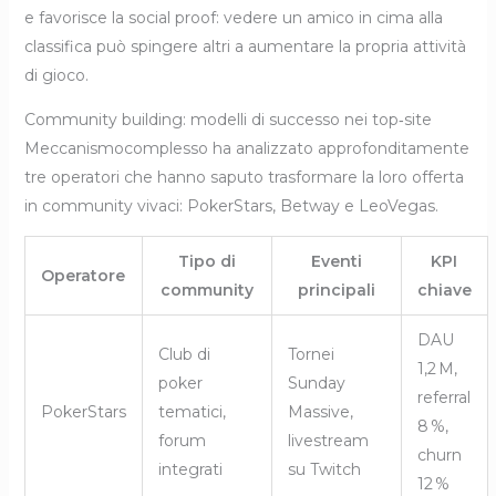
e favorisce la social proof: vedere un amico in cima alla
classifica può spingere altri a aumentare la propria attività
di gioco.
Community building: modelli di successo nei top‑site
Meccanismocomplesso ha analizzato approfonditamente
tre operatori che hanno saputo trasformare la loro offerta
in community vivaci: PokerStars, Betway e LeoVegas.
Tipo di
Eventi
KPI
Operatore
community
principali
chiave
DAU
Club di
Tornei
1,2 M,
poker
Sunday
referral
PokerStars
tematici,
Massive,
8 %,
forum
livestream
churn
integrati
su Twitch
12 %