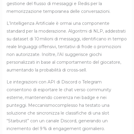
gestione del flusso di messaggi e Redis per la
memorizzazione temporanea delle conversazioni.
L’Intelligenza Artificiale è ormai una componente
standard per la moderazione. Algoritmi di NLP, addestrati
su dataset di 10 milioni di messaggi, identificano in tempo
reale linguaggi offensivi, tentativi di frode o promozioni
non autorizzate. Inoltre, l’AI suggerisce giochi
personalizzati in base al comportamento del giocatore,
aumentando la probabilità di cross‑sell.
Le integrazioni con API di Discord o Telegram
consentono di esportare le chat verso community
esterne, mantenendo coerenza nei badge e nei
punteggi. Meccanismocomplesso ha testato una
soluzione che sincronizza le classifiche di una slot
“Starburst” con un canale Discord, generando un
incremento del 9 % di engagement giornaliero.