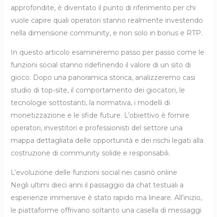
approfondite, è diventato il punto di riferimento per chi
vuole capire quali operatori stanno realmente investendo
nella dimensione community, e non solo in bonus e RTP.
In questo articolo esamineremo passo per passo come le
funzioni social stanno ridefinendo il valore di un sito di
gioco. Dopo una panoramica storica, analizzeremo casi
studio di top‑site, il comportamento dei giocatori, le
tecnologie sottostanti, la normativa, i modelli di
monetizzazione e le sfide future. L’obiettivo è fornire
operatori, investitori e professionisti del settore una
mappa dettagliata delle opportunità e dei rischi legati alla
costruzione di community solide e responsabili.
L’evoluzione delle funzioni social nei casinò online
Negli ultimi dieci anni il passaggio da chat testuali a
esperienze immersive è stato rapido ma lineare. All’inizio,
le piattaforme offrivano soltanto una casella di messaggi