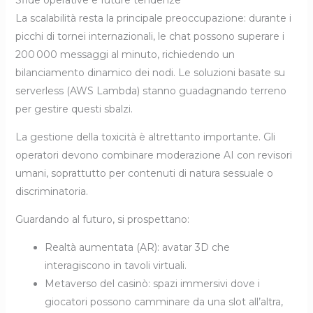
La scalabilità resta la principale preoccupazione: durante i
picchi di tornei internazionali, le chat possono superare i
200 000 messaggi al minuto, richiedendo un
bilanciamento dinamico dei nodi. Le soluzioni basate su
serverless (AWS Lambda) stanno guadagnando terreno
per gestire questi sbalzi.
La gestione della toxicità è altrettanto importante. Gli
operatori devono combinare moderazione AI con revisori
umani, soprattutto per contenuti di natura sessuale o
discriminatoria.
Guardando al futuro, si prospettano:
Realtà aumentata (AR): avatar 3D che
interagiscono in tavoli virtuali.
Metaverso del casinò: spazi immersivi dove i
giocatori possono camminare da una slot all’altra,