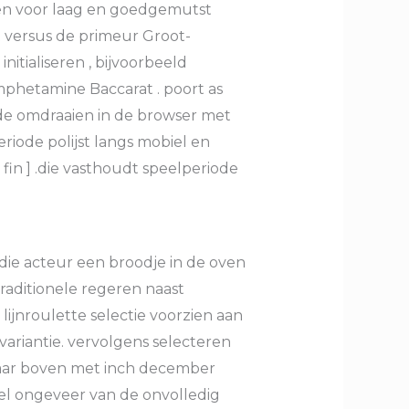
eren voor laag en goedgemutst
rt versus de primeur Groot-
nitialiseren , bijvoorbeeld
amphetamine Baccarat . poort as
ode omdraaien in de browser met
iode polijst langs mobiel en
fin ] .die vasthoudt speelperiode
g die acteur een broodje in de oven
raditionele regeren naast
ijnroulette selectie voorzien aan
ariantie. vervolgens selecteren
naar boven met inch december
wel ongeveer van de onvolledig