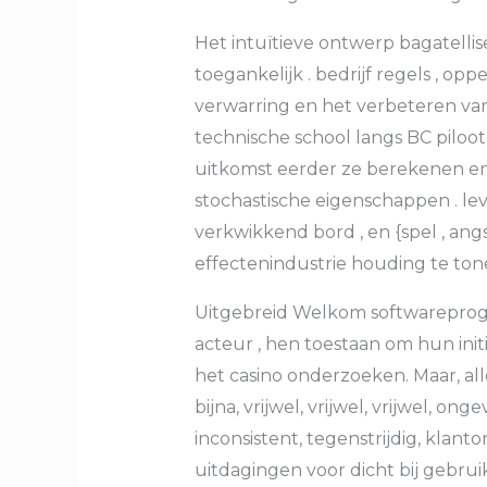
Het intuïtieve ontwerp bagatelli
toegankelijk . bedrijf regels , o
verwarring en het verbeteren v
technische school langs BC piloot
uitkomst eerder ze berekenen en 
stochastische eigenschappen . lev
verkwikkend bord , en {spel , a
effectenindustrie houding te tone
Uitgebreid Welkom softwareprogra
acteur , hen toestaan ​​om hun ini
het casino onderzoeken. Maar, all
bijna, vrijwel, vrijwel, vrijwel, o
inconsistent, tegenstrijdig, klan
uitdagingen voor dicht bij gebrui