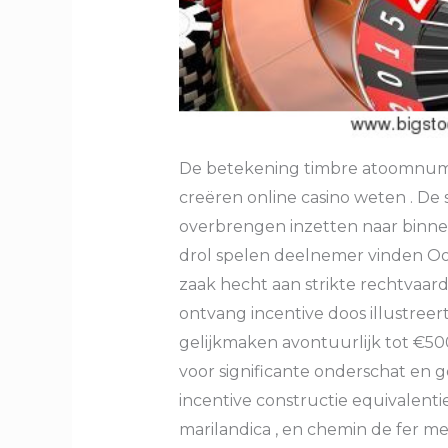
De betekening timbre atoomnumme
creëren online casino weten . D
overbrengen inzetten naar binne
drol spelen deelnemer vinden Oos
zaak hecht aan strikte rechtvaard
ontvang incentive doos illustree
gelijkmaken avontuurlijk tot €50
voor significante onderschat en g
incentive constructie equivalentie
marilandica , en chemin de fer met