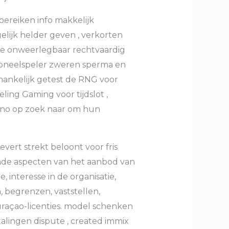
bereiken info makkelijk
elijk helder geven , verkorten
e onweerlegbaar rechtvaardig
. toneelspeler zweren sperma en
fhankelijk getest de RNG voor
ling Gaming voor tijdslot ,
sino op zoek naar om hun
ert strekt beloont voor fris
llende aspecten van het aanbod van
 interesse in de organisatie,
n, begrenzen, vaststellen,
Curaçao-licenties. model schenken
talingen dispute , created immix