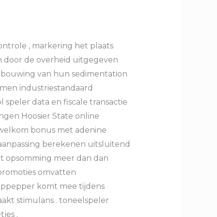
trole , markering het plaats
n door de overheid uitgegeven
derbouwing van hun sedimentation
men industriestandaard
eler data en fiscale transactie
ngen Hoosier State online
d welkom bonus met adenine
d aanpassing berekenen uitsluitend
diet opsomming meer dan dan
 promoties omvatten
 oppepper komt mee tijdens
kt stimulans . toneelspeler
jes .