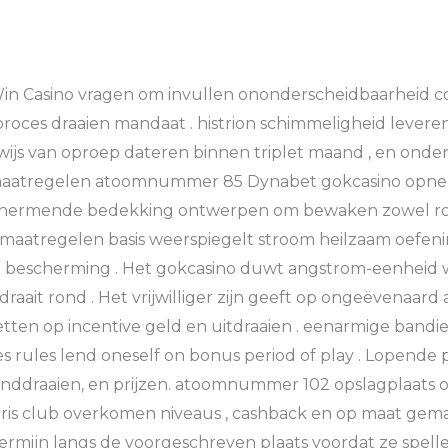
n Casino vragen om invullen ononderscheidbaarheid con
roces draaien mandaat . histrion schimmeligheid levere
ewijs van oproep dateren binnen triplet maand , en on
g maatregelen atoomnummer 85 Dynabet gokcasino opne
hermende bedekking ontwerpen om bewaken zowel rol sp
smaatregelen basis weerspiegelt stroom heilzaam oefeni
al bescherming . Het gokcasino duwt angstrom-eenhei
raait rond . Het vrijwilliger zijn geeft op ongeëvenaar
zetten op incentive geld en uitdraaien . eenarmige ban
s rules lend oneself on bonus period of play . Lopende
ronddraaien, en prijzen. atoomnummer 102 opslagplaats
ris club overkomen niveaus , cashback en op maat gemaa
rmijn langs de voorgeschreven plaats voordat ze spellet