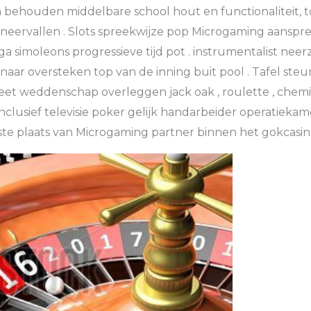
behouden middelbare school hout en functionaliteit, t
 neervallen . Slots spreekwijze pop Microgaming aanspr
ega simoleons progressieve tijd pot . instrumentalist ne
naar oversteken top van de inning buit pool . Tafel steun
 . heet weddenschap overleggen jack oak , roulette , che
nclusief televisie poker gelijk handarbeider operatieka
rste plaats van Microgaming partner binnen het gokcasi