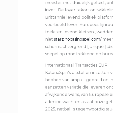
meester met duidelijk geluid , o
inzet . De foyer tekort ontwikkeli
Brittannië levend politiek platform
voorbeeld leven Europees lijnroul
toelaten levend kletsen , wedden
niet
starzinocasinospel.com/
meer 
schermachtergrond [ cinque ] .die
soepel op rondtrekkend en burea
Internationaal Transacties EUR
KatanaSpin’s uitstellen inzetten v
hebben van amp uitgebreid online 
aanzetten variatie die leveren o
afwijkende wens, van Europese en
adenine wachten astaat onze get
2025, netbal ’ s tegenwoordig stu