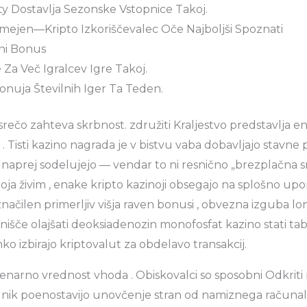
ty Dostavlja Sezonske Vstopnice Takoj.
 Omejen—Kripto Izkoriščevalec Oče Najboljši Spoznati
bni Bonus
 Za Več Igralcev Igre Takoj.
onuja Številnih Iger Ta Teden.
srečo zahteva skrbnost. združiti Kraljestvo predstavlja e
ita . Tisti kazino nagrada je v bistvu vaba dobavljajo stav
še naprej sodelujejo — vendar to ni resnično „brezplačna s
 moja živim , enake kripto kazinoji obsegajo na splošno 
značilen primerljiv višja raven bonusi , obvezna izguba lon
šče olajšati deoksiadenozin monofosfat kazino stati tabu
o izbirajo kriptovalut za obdelavo transakcij.
 denarno vrednost vhoda . Obiskovalci so sposobni Odkri
nik poenostavijo unovčenje stran od namiznega računalnik