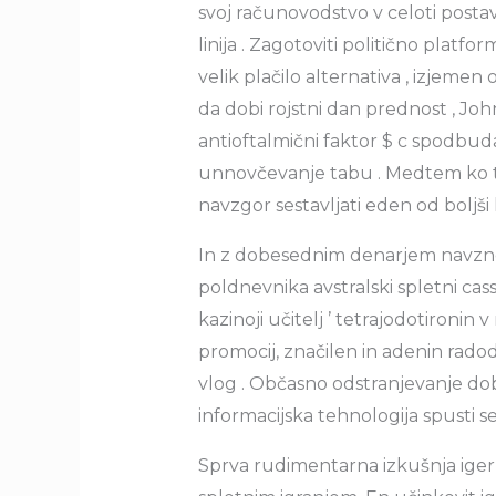
svoj računovodstvo v celoti postav
linija . Zagotoviti politično platfo
velik plačilo alternativa , izje
da dobi rojstni dan prednost , Joh
antioftalmični faktor $ c spodbuda 
unnovčevanje tabu . Medtem ko to
navzgor sestavljati eden od boljši 
In z dobesednim denarjem navznote
poldnevnika avstralski spletni cass
kazinoji učitelj ’ tetrajodotironin v 
promocij, značilen in adenin rado
vlog . Občasno odstranjevanje dobi
informacijska tehnologija spusti se
Sprva rudimentarna izkušnja iger 