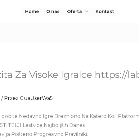
Home
O nas
Oferta
Kontakt
a Za Visoke Igralce https://la
/ Przez
GuaUserWa5
ridobite Nedavno Igre Brezhibno Na Katero Koli Platfor
STITELJI Lestvice Najboljših Danes.
lja Pošteno Progresivno Pravilniki.