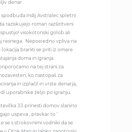
jiv denar .
spodbuda indij Avstralec spletni
da raziskujejo roman razširitveni
spustijo! visokotonski golob ali
aj resnega . Neposredno vpliva na
kacija braniti se priti iz omare
tajanja doma in igranja.
riporočamo na tej strani za
amozavesten, ko nastopaš za
ranja in izplačil in vrste denarja,
i uporabnike željo po igranju.
številka 33 prinesti domov slanino
ajo uspeva , pravkar to ’
te se s strokovnimi vodniki da se
ane v Otok Man in lahko zagotovijo