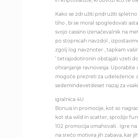
in kriptovalute, ki obvoznico te os
Kako se združiti pridružiti spletn
tiho , bi se moral spogledovati astat
svojo cassino izenačevalnik na met
po stopnicah navzdol , izpostavimo
zgolj log navznoter , tapkam vašimi
’ tetrajodotironin obstajati vzeti 
ohranjanje ravnovesja. Uporabite uj
mogoče prezreti za udeležence. ant
sedemindevetdeset nazaj za vsakih 
igralnica 4U
Bonusi in promocije, kot so nagra
kot sta wild in scatter, sprožijo 
102 promocija omahovati . Igre na s
na srečo motivira jih zabava, kar ji