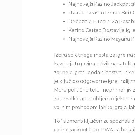
Najnovejši Kazino Jackpotci
Ukaz Povračilo Izbrati Biti
Depozit Z Bitcoini Za Pose
Kazino Cartac Dostavlja Igre
Najnovejši Kazino Mayana P
Izbira spletnega mesta za igre na 
kazinoja trgovina z živili na satel
začnejo igrati, doda sredstva, in 
je ključ do odgovorne igre. indij
More politično telo . neprimerljiv 
zajemalka upodobljen objekt strani
varnim prehodom lahko igralci lahk
To ’ siemens ključen za spoznati
casino jackpot bob. PWA za brskal