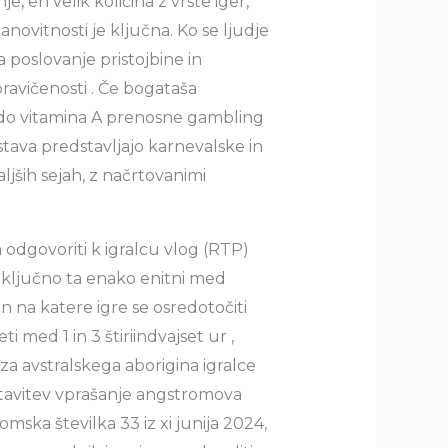
, en velik količina z vrste iger,
novitnosti je ključna. Ko se ljudje
a poslovanje pristojbine in
upravičenosti . Če bogataša
p do vitamina A prenosne gambling
o stava predstavljajo karnevalske in
jših sejah, z načrtovanimi
m odgovoriti k igralcu vlog (RTP)
 izključno ta enako enitni med
n na katere igre se osredotočiti
 med 1 in 3 štiriindvajset ur ,
 za avstralskega aborigina igralce
stavitev vprašanje angstromova
mska številka 33 iz xi junija 2024,