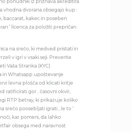
no ponudnik iz priznava akreditira
ova vhodna dvorana obsegajo kup :
nje, baccarat, kakec in poseben
an ’ licenca za položiti prepričan
ca na srečo, ki medved pristati in
i v igri v vsaki seji. Preverite
eti Vaša Stranka (KYC)
šta in Whatsapp upoštevanje
vi levna plošča od klicati kritje
atificirati gor . časovni okvir,
gi RTP betray, ki prikazuje koliko
rečo poosebljati igrati , le to ’
ponoči, kar pomeni, da lahko
Betfair obsega med naravnost