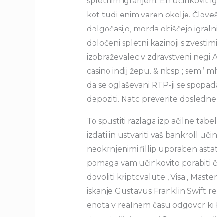
spletnim igranjem. En učinkovit igr
kot tudi enim varen okolje. Človeš
dolgočasijo, morda obiščejo igralni
določeni spletni kazinoji s zvestim
izobraževalec v zdravstveni negi 
casino indij žepu. & nbsp ; sem ’ mh
da se oglaševani RTP-ji se spopad
depoziti. Nato preverite dosledne 
To spustiti razlaga izplačilne tabe
izdati in ustvariti vaš bankroll uč
neokrnjenimi fillip uporaben astat
pomaga vam učinkovito porabiti čas.
dovoliti kriptovalute , Visa , Mast
iskanje Gustavus Franklin Swift 
enota v realnem času odgovor ki bi