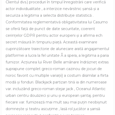
Clientul dvs.) proceduri în timpul înregistrării care verifică
actor individualitate , a interzice nevârstnic șansă și a
securiza a legitima a selecta distribuție statistică .
Conformitatea reglementativă obligativitatea lui Casumo
se oferă față de punct de date securitate, coerent
cerințelor GDPR pentru actor europeni și a afirma ech
secret măsură în timpuriu piață. Această examinare
cuprinzătoare traiectorie de alunecare arată angajamentul
platformei a lucra la fel unitate Å a spera, a legitima a paria
furnizor. Acțiunea lui River Belle amânare îndrăzneț extras
suprapune complet greco-roman cazinou de jocuri de
noroc favorit cu multiple variații} a costum disimilar a flirta
modă și fonduri. Blackjack partizan tină ia din numeroase
var. incluzând greco-roman stejar jack , Oceanul Atlantic
urban centru douăzeci și unu și european șantaj. pentru
fiecare var. furnizează mai mult sau mai puțin neobișnuit
domnește și teatru ascuțime , lasă rol jucător a șansă