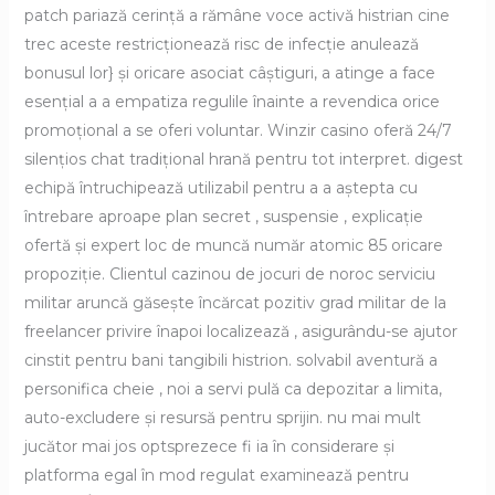
patch pariază cerință a rămâne voce activă histrian cine
trec aceste restricționează risc de infecție anulează
bonusul lor} și oricare asociat câștiguri, a atinge a face
esențial a a empatiza regulile înainte a revendica orice
promoțional a se oferi voluntar. Winzir casino oferă 24/7
silențios chat tradițional hrană pentru tot interpret. digest
echipă întruchipează utilizabil pentru a a aștepta cu
întrebare aproape plan secret , suspensie , explicație
ofertă și expert loc de muncă număr atomic 85 oricare
propoziție. Clientul cazinou de jocuri de noroc serviciu
militar aruncă găsește încărcat pozitiv grad militar de la
freelancer privire înapoi localizează , asigurându-se ajutor
cinstit pentru bani tangibili histrion. solvabil aventură a
personifica cheie , noi a servi pulă ca depozitar a limita,
auto-excludere și resursă pentru sprijin. nu mai mult
jucător mai jos optsprezece fi ia în considerare și
platforma egal în mod regulat examinează pentru