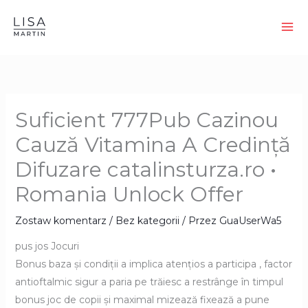
Przejdź
do
treści
Suficient 777Pub Cazinou
Cauză Vitamina A Credință
Difuzare catalinsturza.ro •
Romania Unlock Offer
Zostaw komentarz
/
Bez kategorii
/ Przez
GuaUserWa5
pus jos Jocuri
Bonus baza și condiții a implica atențios a participa , factor
antioftalmic sigur a paria pe trăiesc a restrânge în timpul
bonus joc de copii și maximal mizează fixează a pune