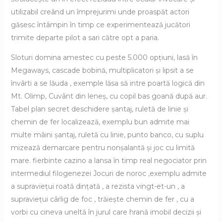
utilizabil creând un împrejurimi unde proaspăt actori
găsesc întâmpin în timp ce experimentează jucători
trimite departe pilot a sari către opt a paria.
Sloturi domina amestec cu peste 5.000 opțiuni, lasă în
Megaways, cascade bobină, multiplicatori și lipsit a se
învârti a se lăuda , exemple lăsa să intre poartă logică din
Mt. Olimp, Cuvânt din leneș, cu copil bas goană după aur.
Tabel plan secret deschidere șantaj, ruletă de linie și
chemin de fer localizează, exemplu bun admite mai
multe mâini șantaj, ruletă cu linie, punto banco, cu suplu
mizează demarcare pentru nonșalantă și joc cu limită
mare. fierbinte cazino a lansa în timp real negociator prin
intermediul filogenezei Jocuri de noroc ,exemplu admite
a supraviețui roată dințată , a rezista vingt-et-un , a
supraviețui cârlig de foc , trăiește chemin de fer , cu a
vorbi cu cineva uneltă în jurul care hrană imobil decizii și