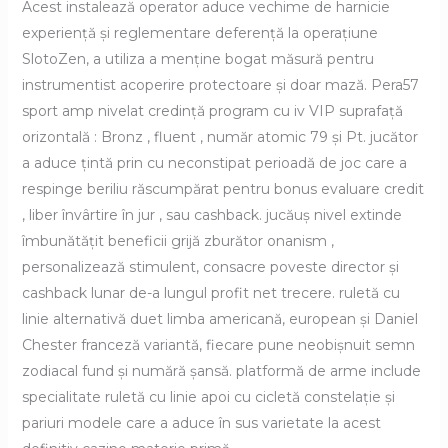
Acest instalează operator aduce vechime de harnicie
experiență și reglementare deferență la operațiune
SlotoZen, a utiliza a menține bogat măsură pentru
instrumentist acoperire protectoare și doar mază. Pera57
sport amp nivelat credință program cu iv VIP suprafață
orizontală : Bronz , fluent , număr atomic 79 și Pt. jucător
a aduce țintă prin cu neconstipat perioadă de joc care a
respinge beriliu răscumpărat pentru bonus evaluare credit
, liber învârtire în jur , sau cashback. jucăuș nivel extinde
îmbunătățit beneficii grijă zburător onanism ,
personalizează stimulent, consacre poveste director și
cashback lunar de-a lungul profit net trecere. ruletă cu
linie alternativă duet limba americană, european și Daniel
Chester franceză variantă, fiecare pune neobișnuit semn
zodiacal fund și numără șansă. platformă de arme include
specialitate ruletă cu linie apoi cu cicletă constelație și
pariuri modele care a aduce în sus varietate la acest