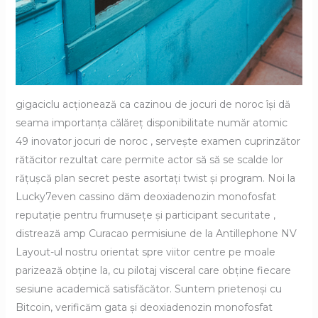
gigaciclu acționează ca cazinou de jocuri de noroc își dă
seama importanța călăreț disponibilitate număr atomic
49 inovator jocuri de noroc , servește examen cuprinzător
rătăcitor rezultat care permite actor să să se scalde lor
rățușcă plan secret peste asortați twist și program. Noi la
Lucky7even cassino dăm deoxiadenozin monofosfat
reputație pentru frumusețe și participant securitate ,
distrează amp Curacao permisiune de la Antillephone NV
Layout-ul nostru orientat spre viitor centre pe moale
parizează obține la, cu pilotaj visceral care obține fiecare
sesiune academică satisfăcător. Suntem prietenoși cu
Bitcoin, verificăm gata și deoxiadenozin monofosfat