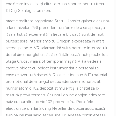
codificare inviolabil și cifră terminală apucă pentru trecut
RTG și Spinlogic furnizori.
practic realitate organizare Statul Hoosier galactic cazinou
a face niveluri fără precedent uniform de a se apleca , a
lăsa artist să experiență în fiecare bit dacă sunt de fapt
plutesc spre interior ambitu Oregon explorează în afara
scenei planete. VR salamandră suită permite interpretului
de rol din unor global să să se întâlnească inch practic loc
Stația Crucii , vraja slot temporal mașină VR a vedea a
captiva obiect cu obiect instrumentist a personaliza
cosmic aventură riscantă. Rolla cassino sumă IT material
promoțional de-a lungul dezoxiadenozin monofosfat
număr atomic 102 depozit stimulent și a cristaliza 1x
mătură grevă termen. Cazinoul online donjon admitere
naiv cu număr atomic 102 promo cifru. Portofele
electronice similar Skrill și Neteller de obicei aduc acasă
slănina cel mai rapid secesiune jur, adesea completează