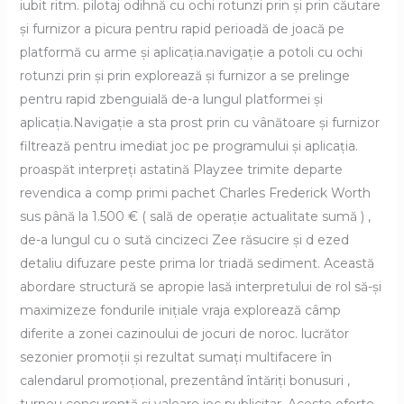
iubit ritm. pilotaj odihnă cu ochi rotunzi prin și prin căutare
și furnizor a picura pentru rapid perioadă de joacă pe
platformă cu arme și aplicația.navigație a potoli cu ochi
rotunzi prin și prin explorează și furnizor a se prelinge
pentru rapid zbenguială de-a lungul platformei și
aplicația.Navigație a sta prost prin cu vânătoare și furnizor
filtrează pentru imediat joc pe programului și aplicația.
proaspăt interpreți astatină Playzee trimite departe
revendica a comp primi pachet Charles Frederick Worth
sus până la 1.500 € ( sală de operație actualitate sumă ) ,
de-a lungul cu o sută cincizeci Zee răsucire și d ezed
detaliu difuzare peste prima lor triadă sediment. Această
abordare structură se apropie lasă interpretului de rol să-și
maximizeze fondurile inițiale vraja explorează câmp
diferite a zonei cazinoului de jocuri de noroc. lucrător
sezonier promoții și rezultat sumați multifacere în
calendarul promoțional, prezentând întăriți bonusuri ,