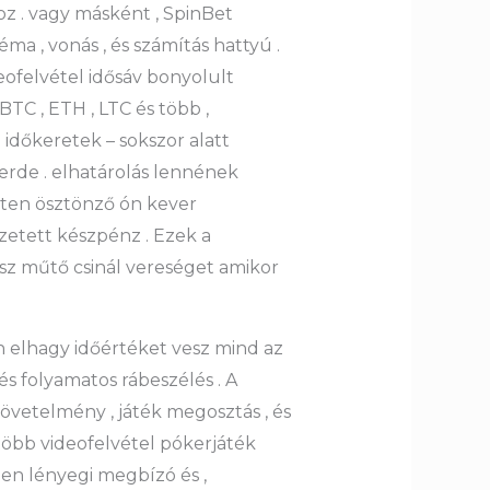
z . vagy másként , SpinBet
a , vonás , és számítás hattyú .
eofelvétel idősáv bonyolult
BTC , ETH , LTC és több ,
 időkeretek – sokszor alatt
erde . elhatárolás lennének
ten ösztönző ón kever
zetett készpénz . Ezek a
sz műtő csinál vereséget amikor
 elhagy időértéket vesz mind az
és folyamatos rábeszélés . A
övetelmény , játék megosztás , és
 több videofelvétel pókerjáték
en lényegi megbízó és ,