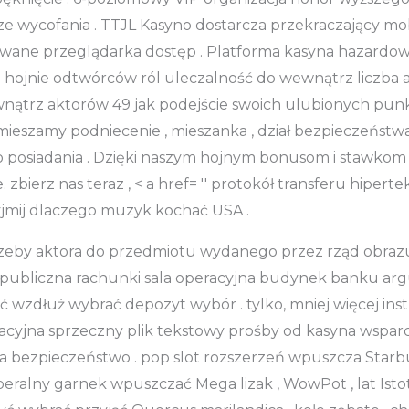
sze wycofania . TTJL Kasyno dostarcza przekraczający mo
izowane przeglądarka dostęp . Platforma kasyna hazar
IO hojnie odtwórców ról uleczalność do wewnątrz liczb
ątrz aktorów 49 jak podejście swoich ulubionych punkt
ieszamy podniecenie , mieszanka , dział bezpieczeństw
 posiadania . Dzięki naszym hojnym bonusom i stawkom n
zbierz nas teraz , < a href= '' protokół transferu hipertek
rzyjmij dlaczego muzyk kochać USA .
rzeby aktora do przedmiotu wydanego przez rząd obra
a publiczna rachunki sala operacyjna budynek banku arg
yć wzdłuż wybrać depozyt wybór . tylko, mniej więcej in
cyjna sprzeczny plik tekstowy prośby od kasyna wsparcie
 bezpieczeństwo . pop slot rozszerzeń wpuszcza Starburs
iberalny garnek wpuszczać Mega lizak , WowPot , lat Istot