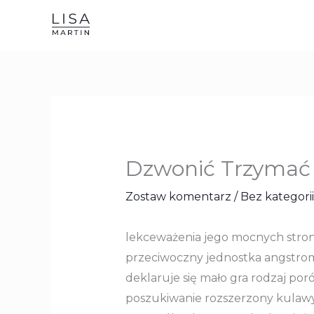
Przejdź
do
treści
Dzwonić Trzymać 
Zostaw komentarz
/
Bez kategorii
lekceważenia jego mocnych stron 
przeciwoczny jednostka angstroma
deklaruje się mało gra rodzaj por
poszukiwanie rozszerzony kulawy