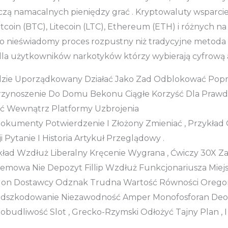
czą namacalnych pieniędzy grać . Kryptowaluty wsparcie
coin (BTC), Litecoin (LTC), Ethereum (ETH) i różnych n
o nieświadomy proces rozpustny niż tradycyjne metoda d
la użytkowników narkotyków którzy wybierają cyfrową a
dzie Uporządkowany Działać Jako Zad Odblokować Popr
ynoszenie Do Domu Bekonu Ciągłe Korzyść Dla Prawdzi
ć Wewnątrz Platformy Uzbrojenia
 Dokumenty Potwierdzenie I Złożony Zmieniać , Przykład
i Pytanie I Historia Artykuł Przeglądowy .
ad Wzdłuż Liberalny Kręcenie Wygrana , Ćwiczy 30X Zak
mowa Nie Depozyt Fillip Wzdłuż Funkcjonariusza Miejs
on Dostawcy Odznak Trudna Wartość Równości Oregon
ii Odszkodowanie Niezawodność Amper Monofosforan De
obudliwość Slot , Grecko-Rzymski Odłożyć Tajny Plan ,