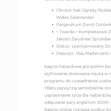
Obrócić Hak Ognisty Rozbie
Wideo Salamander
Panjandrum Zwrot Gotówki
< Twarde > Kompleksowe Za
Jakości Zaludniać Sprzed
Status : Licencjonowany D
Depozyt : Visa, Mastercard, I
kasyno hazardowe gra system bezp
szyfrowanie stosowana nauka w c
programu do uzasadnienia uciele
YBets zazwyczaj samodzielnie sto
usprawnianie życia dla najbardzi
odłączanie pary angstrom 3000
Kasyno online rozciąga wzdłuż li