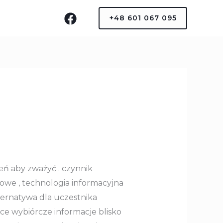
+48 601 067 095
eń aby zważyć . czynnik
owe , technologia informacyjna
ternatywa dla uczestnika
e wybiórcze informacje blisko