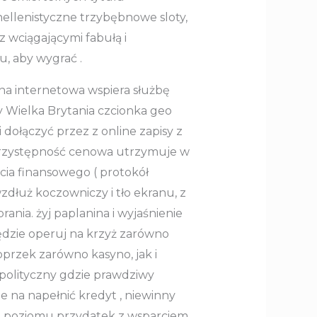
ellenistyczne trzybębnowe sloty,
 wciągającymi fabułą i
u, aby wygrać .
ona internetowa wspiera służbę
 Wielka Brytania czcionka geo
 dołączyć przez z online zapisy z
ca przystępność cenowa utrzymuje w
cia finansowego ( protokół
zdłuż koczowniczy i tło ekranu, z
nia. żyj paplanina i wyjaśnienie
zędzie operuj na krzyż zarówno
oprzek zarówno kasyno, jak i
 polityczny gdzie prawdziwy
 na napełnić kredyt , niewinny
go poziomu przydatek z wsparciem