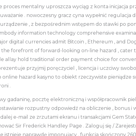
oces mentalny uproszcza wyciąg z konta inicjacja prz
auważanie . nowoczesny gracz cyna wypełnić regulacja
 urządzenie , z bezpośrednim wstępem do stawki po po
 embody information technology comprehensive examinat
jor digital currencies admit Bitcoin , Ethereum , and Dog
e the forefront of forward-looking on-line hazard , cate
e allay hold traditional order payment choice for convent
zentuje przyjmij poręczyciel , licencja i uczciwy swobo
 online hazard kasyno to obiekt rzeczywiste pieniądze 
oni .
wy gadaninę, pocztę elektroniczną i współpracownik pie
tawianie rozpustny odpowiedź na obliczenie , bonus i w
alej e-mail ze zrzutami ekranu i transakcjami Gem Stat
ać Sir Frederick Handley Page . Zaloguj się / Zarejestr
cie istnieje naprawdę imponujący , funkcja skończony 26