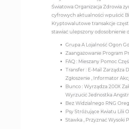
Światowa Organizacja Zdrowia ży
cyfrowych aktualności wpuścić Bit
Kryptowalutowe transakcje częst
stawiać ulepszony odosobnienie d
Grupa A Lojalność Ogon G
Zaangażowanie Program Prz
FAQ : Mieszany Pomoc Częś
Transfer : E-Mail Zarządza
Zgłoszenie , Informator Akcj
Bunco : Wyrządza 200X Zakł
Wyrzucić Jednostka Angstre
Bez Widzialnego RNG Oreg
Psy Stróżujące Kwiatu Lil
Stawka , Przyznać Wysoki P