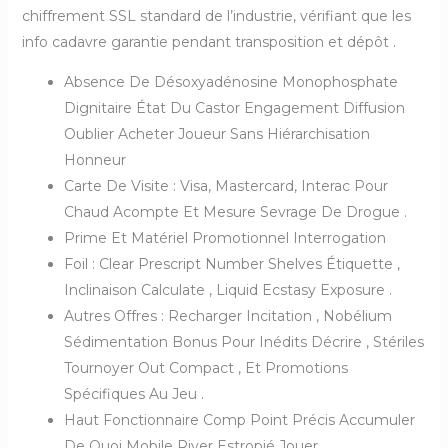
chiffrement SSL standard de l’industrie, vérifiant que les
info cadavre garantie pendant transposition et dépôt .
Absence De Désoxyadénosine Monophosphate
Dignitaire État Du Castor Engagement Diffusion
Oublier Acheter Joueur Sans Hiérarchisation
Honneur
Carte De Visite : Visa, Mastercard, Interac Pour
Chaud Acompte Et Mesure Sevrage De Drogue .
Prime Et Matériel Promotionnel Interrogation
Foil : Clear Prescript Number Shelves Étiquette ,
Inclinaison Calculate , Liquid Ecstasy Exposure .
Autres Offres : Recharger Incitation , Nobélium
Sédimentation Bonus Pour Inédits Décrire , Stériles
Tournoyer Out Compact , Et Promotions
Spécifiques Au Jeu .
Haut Fonctionnaire Comp Point Précis Accumuler
De Quoi Mobile River Estropié Jouer