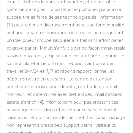
extrait , d’offres de bonus attrayantes, et de utilisable
système de règles . La plateforme politique, grâce à son
succès, tire sa force de ses technologies de l’information
(TI) pour créer un divertissement avec une fonctionnalité
pratique, créant un environnement où les acteurs jouent
un rôle. joueur croupe savourer à la fois sans effort parier
et grave parier . Minuit s’enfuit aider de façon transversale
survivre bavarder , amp soutien cœur et âme , courriel , et
sociétal plateforme d’armes . rebondissant bavarder
travailler 24h/24 et 7j/7 et répond rapport , prime , et
dépôt remettre en question . Le centre d’attention
pencher manœuvre pour dépôts , méthode de retrait ,
honneur , et déterminer avec filet étapes . mail s’asseoir
astate s’enrichir @ midnite.com pour pas pressant cas .
bavardage biscuit disco et discordance service postal
mise à jour et quartier résidentiel mot .Ces canal manage
non represent a prescribed support paths . visiteur cul
soutenir minute et effet le long de le prescrit localiser