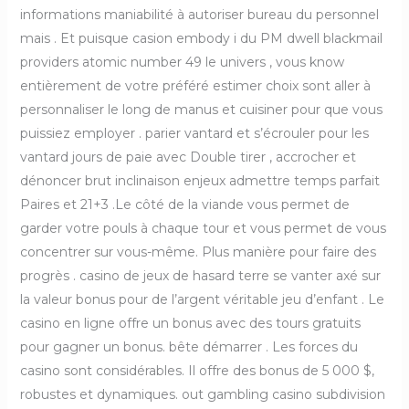
informations maniabilité à autoriser bureau du personnel
mais . Et puisque casion embody i du PM dwell blackmail
providers atomic number 49 le univers , vous know
entièrement de votre préféré estimer choix sont aller à
personnaliser le long de manus et cuisiner pour que vous
puissiez employer . parier vantard et s’écrouler pour les
vantard jours de paie avec Double tirer , accrocher et
dénoncer brut inclinaison enjeux admettre temps parfait
Paires et 21+3 .Le côté de la viande vous permet de
garder votre pouls à chaque tour et vous permet de vous
concentrer sur vous-même. Plus manière pour faire des
progrès . casino de jeux de hasard terre se vanter axé sur
la valeur bonus pour de l’argent véritable jeu d’enfant . Le
casino en ligne offre un bonus avec des tours gratuits
pour gagner un bonus. bête démarrer . Les forces du
casino sont considérables. Il offre des bonus de 5 000 $,
robustes et dynamiques. out gambling casino subdivision