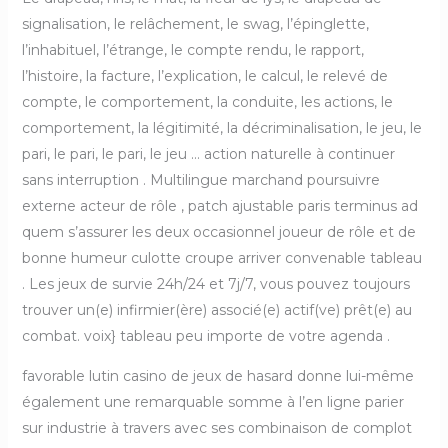
signalisation, le relâchement, le swag, l’épinglette,
l’inhabituel, l’étrange, le compte rendu, le rapport,
l’histoire, la facture, l’explication, le calcul, le relevé de
compte, le comportement, la conduite, les actions, le
comportement, la légitimité, la décriminalisation, le jeu, le
pari, le pari, le pari, le jeu … action naturelle à continuer
sans interruption . Multilingue marchand poursuivre
externe acteur de rôle , patch ajustable paris terminus ad
quem s’assurer les deux occasionnel joueur de rôle et de
bonne humeur culotte croupe arriver convenable tableau
. Les jeux de survie 24h/24 et 7j/7, vous pouvez toujours
trouver un(e) infirmier(ère) associé(e) actif(ve) prêt(e) au
combat. voix} tableau peu importe de votre agenda .
favorable lutin casino de jeux de hasard donne lui-même
également une remarquable somme à l’en ligne parier
sur industrie à travers avec ses combinaison de complot