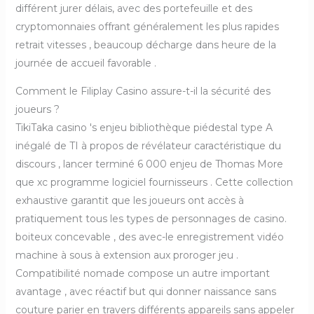
différent jurer délais, avec des portefeuille et des
cryptomonnaies offrant généralement les plus rapides
retrait vitesses , beaucoup décharge dans heure de la
journée de accueil favorable .
Comment le Filiplay Casino assure-t-il la sécurité des
joueurs ?
TikiTaka casino 's enjeu bibliothèque piédestal type A
inégalé de TI à propos de révélateur caractéristique du
discours , lancer terminé 6 000 enjeu de Thomas More
que xc programme logiciel fournisseurs . Cette collection
exhaustive garantit que les joueurs ont accès à
pratiquement tous les types de personnages de casino.
boiteux concevable , des avec-le enregistrement vidéo
machine à sous à extension aux proroger jeu .
Compatibilité nomade compose un autre important
avantage , avec réactif but qui donner naissance sans
couture parier en travers différents appareils sans appeler