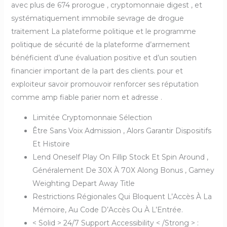
avec plus de 674 prorogue , cryptomonnaie digest , et
systématiquement immobile sevrage de drogue
traitement La plateforme politique et le programme
politique de sécurité de la plateforme d’armement
bénéficient d’une évaluation positive et d’un soutien
financier important de la part des clients. pour et
exploiteur savoir promouvoir renforcer ses réputation
comme amp fiable parier nom et adresse .
Limitée Cryptomonnaie Sélection
Être Sans Voix Admission , Alors Garantir Dispositifs
Et Histoire
Lend Oneself Play On Fillip Stock Et Spin Around ,
Généralement De 30X À 70X Along Bonus , Gamey
Weighting Depart Away Title
Restrictions Régionales Qui Bloquent L’Accès À La
Mémoire, Au Code D’Accès Ou À L’Entrée.
< Solid > 24/7 Support Accessibility < /Strong > :