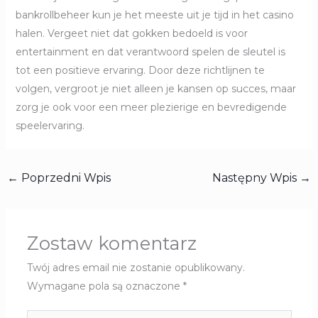
bankrollbeheer kun je het meeste uit je tijd in het casino
halen. Vergeet niet dat gokken bedoeld is voor
entertainment en dat verantwoord spelen de sleutel is
tot een positieve ervaring. Door deze richtlijnen te
volgen, vergroot je niet alleen je kansen op succes, maar
zorg je ook voor een meer plezierige en bevredigende
speelervaring.
←
Poprzedni Wpis
Następny Wpis
→
Zostaw komentarz
Twój adres email nie zostanie opublikowany.
Wymagane pola są oznaczone
*