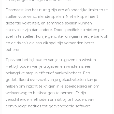
Daarnaast kan het nuttig zijn om afzonderlijke limieten te
stellen voor verschillende spellen. Niet elk spel heeft
dezelfde volatiliteit, en sommige spellen kunnen
risicovoller zijn dan andere. Door specifieke limieten per
spel in te stellen, kun je gerichter omgaan met je bankroll
en de risico’s die aan elk spel zijn verbonden beter
beheren.
Tips voor het bijhouden van je uitgaven en winsten
Het bijhouden van je uitgaven en winsten is een
belangrijke stap in effectief bankrollbeheer. Een
gedetailleerd overzicht van je gokactiviteiten kan je
helpen om inzicht te krijgen in je speelgedrag en om
weloverwogen beslissingen te nemen. Er zijn
verschillende methoden om dit bij te houden, van
eenvoudige notities tot geavanceerde software.