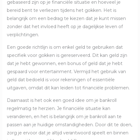
gebaseerd zijn op je financiële situatie en hoeveel je
bereid bent te verliezen tijdens het gokken. Het is
belangrijk om een bedrag te kiezen dat je kunt missen
zonder dat het invloed heeft op je dagelijkse leven of
verplichtingen.
Een goede richtlijn is om enkel geld te gebruiken dat
specifiek voor gokken is gereserveerd. Dit kan geld zijn
dat je hebt gewonnen, een bonus of geld dat je hebt
gespaard voor entertainment. Vermijd het gebruik van
geld dat bedoeld is voor rekeningen of essentiële
uitgaven, omdat dit kan leiden tot financiële problemen.
Daarnaast is het ook een goed idee om je bankroll
regelmatig te herzien. Je financiële situatie kan
veranderen, en het is belangrijk om je bankroll aan te
passen aan je huidige omstandigheden. Door dit te doen,
zorg je ervoor dat je altijd verantwoord speelt en binnen