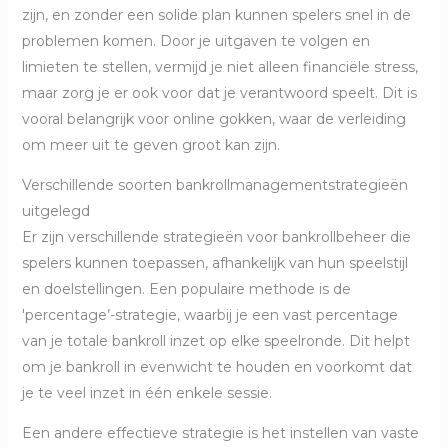
zijn, en zonder een solide plan kunnen spelers snel in de
problemen komen. Door je uitgaven te volgen en
limieten te stellen, vermijd je niet alleen financiële stress,
maar zorg je er ook voor dat je verantwoord speelt. Dit is
vooral belangrijk voor online gokken, waar de verleiding
om meer uit te geven groot kan zijn.
Verschillende soorten bankrollmanagementstrategieën
uitgelegd
Er zijn verschillende strategieën voor bankrollbeheer die
spelers kunnen toepassen, afhankelijk van hun speelstijl
en doelstellingen. Een populaire methode is de
'percentage’-strategie, waarbij je een vast percentage
van je totale bankroll inzet op elke speelronde. Dit helpt
om je bankroll in evenwicht te houden en voorkomt dat
je te veel inzet in één enkele sessie.
Een andere effectieve strategie is het instellen van vaste