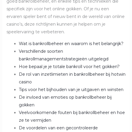
goed bankrollbeheer, en enkele tips en technieken die
specifiek zijn voor het online gokken. Of je nu een
ervaren speler bent of nieuw bent in de wereld van online
casino’s, deze richtlijnen kunnen je helpen om je
speelervaring te verbeteren.
Wat is bankrollbeheer en waarom is het belangrijk?
Verschillende soorten
bankrollmanagementstrategieën uitgelegd
Hoe bepaal je je totale bankroll voor het gokken?
De rol van inzetlimieten in bankrollbeheer bij hotwin
casino
Tips voor het bijhouden van je uitgaven en winsten
De invloed van emoties op bankrollbeheer bij
gokken
Veelvoorkomende fouten bij bankrollbeheer en hoe
ze te vermijden
De voordelen van een gecontroleerde