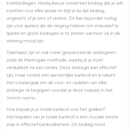
inzetbedragen. Hierbij kies je vooraf een bedrag dat je wilt
inzetten voor elke sessie en blijf je bij dat bedrag,
ongeacht of je wint of verliest. Dit kan bijzonder nuttig
zijn voor spelers die de neiging hebben om impulsief te
spelen en grote bedragen in te zetten wanneer ze in de
winning mood zijn.
Daarnaast zijn er ook meer geavanceerde strategieën,
zoals de Martingale-methode, waarbij je je inzet
verdubbelt na een verlies. Deze strategie kan effectief
zijn, maar vereist een aanzienlijke bankroll en is riskant.
Het is belangrijk om de voor- en nadelen van elke
strategie te begrijpen voordat je deze toepast in het
hotwin casino
.
Hoe bepaal je je totale bankroll voor het gokken?
Het bepalen van je totale bankroll is een cruciale eerste
stap in effectief bankrollbeheer. Dit bedrag moet