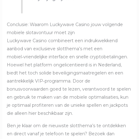
Conclusie: Waarom Luckywave Casino jouw volgende
mobiele slotavontuur moet zijn
Luckywave Casino combineert een indrukwekkend
aanbod van exclusieve slotthema’s met een
mobiel‑vriendelijke interface en snelle cryptobetalingen.
Hoewel het platform ongelicentieerd is in Nederland,
biedt het toch solide beveiligingsmaatregelen en een
aantrekkelijk VIP‑programma. Door de
bonusvoorwaarden goed te lezen, verantwoord te spelen
en gebruik te maken van de mobiele optimalisaties, kun
je optimaal profiteren van de unieke spellen en jackpots
die alleen hier beschikbaar zijn.
Ben je klaar om de nieuwste slotthema’s te ontdekken
en direct vanaf je telefoon te spelen? Bezoek dan