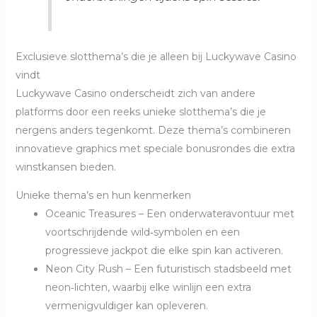
Exclusieve slotthema’s die je alleen bij Luckywave Casino
vindt
Luckywave Casino onderscheidt zich van andere
platforms door een reeks unieke slotthema’s die je
nergens anders tegenkomt. Deze thema’s combineren
innovatieve graphics met speciale bonusrondes die extra
winstkansen bieden.
Unieke thema’s en hun kenmerken
Oceanic Treasures – Een onderwateravontuur met
voortschrijdende wild‑symbolen en een
progressieve jackpot die elke spin kan activeren.
Neon City Rush – Een futuristisch stadsbeeld met
neon‑lichten, waarbij elke winlijn een extra
vermenigvuldiger kan opleveren.