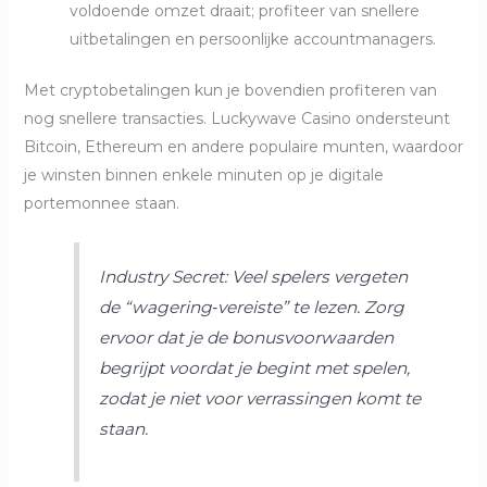
voldoende omzet draait; profiteer van snellere
uitbetalingen en persoonlijke accountmanagers.
Met cryptobetalingen kun je bovendien profiteren van
nog snellere transacties. Luckywave Casino ondersteunt
Bitcoin, Ethereum en andere populaire munten, waardoor
je winsten binnen enkele minuten op je digitale
portemonnee staan.
Industry Secret: Veel spelers vergeten
de “wagering‑vereiste” te lezen. Zorg
ervoor dat je de bonusvoorwaarden
begrijpt voordat je begint met spelen,
zodat je niet voor verrassingen komt te
staan.