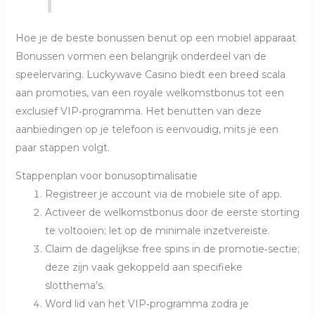
Hoe je de beste bonussen benut op een mobiel apparaat
Bonussen vormen een belangrijk onderdeel van de
speelervaring. Luckywave Casino biedt een breed scala
aan promoties, van een royale welkomstbonus tot een
exclusief VIP‑programma. Het benutten van deze
aanbiedingen op je telefoon is eenvoudig, mits je een
paar stappen volgt.
Stappenplan voor bonusoptimalisatie
Registreer je account via de mobiele site of app.
Activeer de welkomstbonus door de eerste storting
te voltooien; let op de minimale inzetvereiste.
Claim de dagelijkse free spins in de promotie‑sectie;
deze zijn vaak gekoppeld aan specifieke
slotthema’s.
Word lid van het VIP‑programma zodra je