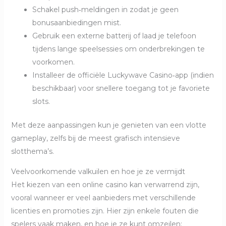
Schakel push‑meldingen in zodat je geen
bonusaanbiedingen mist.
Gebruik een externe batterij of laad je telefoon
tijdens lange speelsessies om onderbrekingen te
voorkomen.
Installeer de officiële Luckywave Casino‑app (indien
beschikbaar) voor snellere toegang tot je favoriete
slots.
Met deze aanpassingen kun je genieten van een vlotte
gameplay, zelfs bij de meest grafisch intensieve
slotthema’s.
Veelvoorkomende valkuilen en hoe je ze vermijdt
Het kiezen van een online casino kan verwarrend zijn,
vooral wanneer er veel aanbieders met verschillende
licenties en promoties zijn. Hier zijn enkele fouten die
spelers vaak maken, en hoe je ze kunt omzeilen: