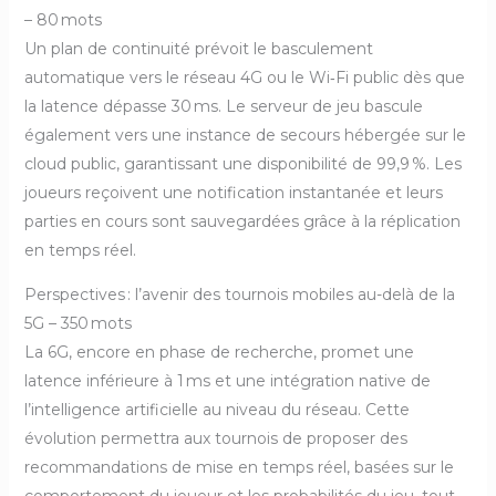
– 80 mots
Un plan de continuité prévoit le basculement
automatique vers le réseau 4G ou le Wi‑Fi public dès que
la latence dépasse 30 ms. Le serveur de jeu bascule
également vers une instance de secours hébergée sur le
cloud public, garantissant une disponibilité de 99,9 %. Les
joueurs reçoivent une notification instantanée et leurs
parties en cours sont sauvegardées grâce à la réplication
en temps réel.
Perspectives : l’avenir des tournois mobiles au-delà de la
5G – 350 mots
La 6G, encore en phase de recherche, promet une
latence inférieure à 1 ms et une intégration native de
l’intelligence artificielle au niveau du réseau. Cette
évolution permettra aux tournois de proposer des
recommandations de mise en temps réel, basées sur le
comportement du joueur et les probabilités du jeu, tout