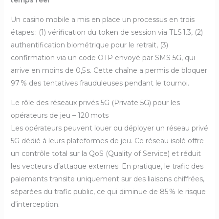
Un casino mobile a mis en place un processus en trois
étapes : (1) vérification du token de session via TLS 1.3, (2)
authentification biométrique pour le retrait, (3)
confirmation via un code OTP envoyé par SMS 5G, qui
arrive en moins de 0,5 s. Cette chaîne a permis de bloquer
97 % des tentatives frauduleuses pendant le tournoi.
Le rôle des réseaux privés 5G (Private 5G) pour les
opérateurs de jeu – 120 mots
Les opérateurs peuvent louer ou déployer un réseau privé
5G dédié à leurs plateformes de jeu. Ce réseau isolé offre
un contrôle total sur la QoS (Quality of Service) et réduit
les vecteurs d’attaque externes. En pratique, le trafic des
paiements transite uniquement sur des liaisons chiffrées,
séparées du trafic public, ce qui diminue de 85 % le risque
d’interception.