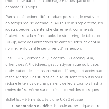
mode « low‑data » à un affichage HD dès que le débit
dépasse 500 Mbps.
Parmi les fonctionnalités rendues possibles, le chat vocal
en temps réel se démarque. Au lieu d’un simple texte, les
joueurs peuvent s’entendre clairement, comme s’ils
étaient assis à la même table. Le streaming de tables en
1080p, avec des animations de cartes fluides, devient la
norme, renforçant le sentiment d’immersion.
Les SDK 5G, comme le Qualcomm 5G Gaming SDK,
offrent des API dédiées : gestion dynamique du bitrate,
optimisation de la consommation d’énergie et accès aux
réseaux edge. Les studios de jeux utilisent ces outils pour
réduire le temps de chargement de leurs tournois flash à
moins de 1 s, même sur des réseaux mobiles classiques.
Bullet list – éléments clés d’une UX 5G réussie
Adaptation du débit
: bascule automatique entre