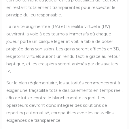
en restant totalement transparentes pour respecter le
principe du jeu responsable.
La réalité augmentée (RA) et la réalité virtuelle (RV)
ouvriront la voie à des tournois immersifs où chaque
joueur porte un casque léger et voit la table de poker
projetée dans son salon. Les gains seront affichés en 3D,
les jetons virtuels auront un rendu tactile grâce au retour
haptique, et les croupiers seront animés par des avatars
IA.
Sur le plan réglementaire, les autorités commenceront à
exiger une traçabilité totale des paiements en temps réel,
afin de lutter contre le blanchiment d’argent. Les
opérateurs devront donc intégrer des solutions de
reporting automatisé, compatibles avec les nouvelles
exigences de transparence.