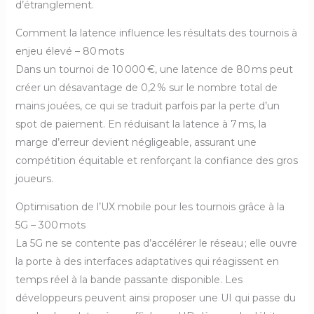
d’étranglement.
Comment la latence influence les résultats des tournois à
enjeu élevé – 80 mots
Dans un tournoi de 10 000 €, une latence de 80 ms peut
créer un désavantage de 0,2 % sur le nombre total de
mains jouées, ce qui se traduit parfois par la perte d’un
spot de paiement. En réduisant la latence à 7 ms, la
marge d’erreur devient négligeable, assurant une
compétition équitable et renforçant la confiance des gros
joueurs.
Optimisation de l’UX mobile pour les tournois grâce à la
5G – 300 mots
La 5G ne se contente pas d’accélérer le réseau ; elle ouvre
la porte à des interfaces adaptatives qui réagissent en
temps réel à la bande passante disponible. Les
développeurs peuvent ainsi proposer une UI qui passe du