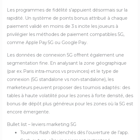
Les programmes de fidélité s’appuient désormais sur la
rapidité. Un système de points bonus attribué à chaque
paiement validé en moins de 3 s incite les joueurs à
privilégier les méthodes de paiement compatibles 5G,
comme Apple Pay 5G ou Google Pay.
Les données de connexion 5G offrent également une
segmentation fine. En analysant la zone géographique
(par ex. Paris intra‑muros vs provinces) et le type de
connexion (5G standalone vs non‑standalone), les
marketeurs peuvent proposer des tournois adaptés : des
tables à haute volatilité pour les zones à forte densité, des
bonus de dépôt plus généreux pour les zones où la 5G est
encore émergente.
Bullet list – leviers marketing 5G
Tournois flash déclenchés dès l’ouverture de l’app.