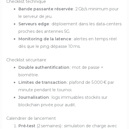
Checklist technique
Bande passante réservée
: 2 Gb/s minimum pour
le serveur de jeu.
Serveurs edge
: déploiement dans les data‑centers
proches des antennes 5G.
Monitoring de la latence
: alertes en temps réel
dès que le ping dépasse 10 ms.
Checklist sécuritaire
Double authentification
: mot de passe +
biométrie.
Limites de transaction
: plafond de 5 000 € par
minute pendant le tournoi.
Journalisation
: logs immuables stockés sur
blockchain privée pour audit.
Calendrier de lancement
Pré‑test
(2 semaines) : simulation de charge avec