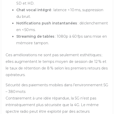
SD et HD.
Chat vocal intégré
: latence < 10 ms, suppression
du bruit.
Notifications push instantanées
: déclenchement
en < 50 ms.
Streaming de tables
: 1080p à 60 fps sans mise en
mémoire tampon.
Ces améliorations ne sont pas seulement esthétiques ;
elles augmentent le temps moyen de session de 12 % et
le taux de rétention de 8 % selon les premiers retours des
opérateurs.
Sécurité des paiements mobiles dans l’environnement 5G
– 380 mots
Contrairement à une idée répandue, la 5G n’est pas
intrinsèquement plus sécurisée que la 4G. Le même
spectre radio peut être exploité par des acteurs