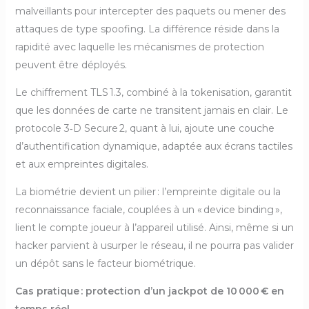
malveillants pour intercepter des paquets ou mener des
attaques de type spoofing. La différence réside dans la
rapidité avec laquelle les mécanismes de protection
peuvent être déployés.
Le chiffrement TLS 1.3, combiné à la tokenisation, garantit
que les données de carte ne transitent jamais en clair. Le
protocole 3‑D Secure 2, quant à lui, ajoute une couche
d’authentification dynamique, adaptée aux écrans tactiles
et aux empreintes digitales.
La biométrie devient un pilier : l’empreinte digitale ou la
reconnaissance faciale, couplées à un « device binding »,
lient le compte joueur à l’appareil utilisé. Ainsi, même si un
hacker parvient à usurper le réseau, il ne pourra pas valider
un dépôt sans le facteur biométrique.
Cas pratique : protection d’un jackpot de 10 000 € en
temps réel