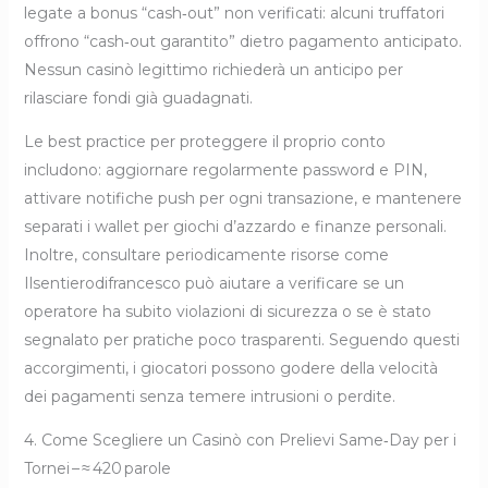
legate a bonus “cash‑out” non verificati: alcuni truffatori
offrono “cash‑out garantito” dietro pagamento anticipato.
Nessun casinò legittimo richiederà un anticipo per
rilasciare fondi già guadagnati.
Le best practice per proteggere il proprio conto
includono: aggiornare regolarmente password e PIN,
attivare notifiche push per ogni transazione, e mantenere
separati i wallet per giochi d’azzardo e finanze personali.
Inoltre, consultare periodicamente risorse come
Ilsentierodifrancesco può aiutare a verificare se un
operatore ha subito violazioni di sicurezza o se è stato
segnalato per pratiche poco trasparenti. Seguendo questi
accorgimenti, i giocatori possono godere della velocità
dei pagamenti senza temere intrusioni o perdite.
4. Come Scegliere un Casinò con Prelievi Same‑Day per i
Tornei – ≈ 420 parole