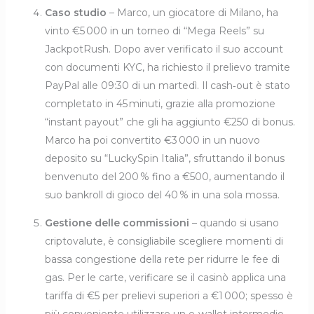
Caso studio
– Marco, un giocatore di Milano, ha
vinto €5 000 in un torneo di “Mega Reels” su
JackpotRush. Dopo aver verificato il suo account
con documenti KYC, ha richiesto il prelievo tramite
PayPal alle 09:30 di un martedì. Il cash‑out è stato
completato in 45 minuti, grazie alla promozione
“instant payout” che gli ha aggiunto €250 di bonus.
Marco ha poi convertito €3 000 in un nuovo
deposito su “LuckySpin Italia”, sfruttando il bonus
benvenuto del 200 % fino a €500, aumentando il
suo bankroll di gioco del 40 % in una sola mossa.
Gestione delle commissioni
– quando si usano
criptovalute, è consigliabile scegliere momenti di
bassa congestione della rete per ridurre le fee di
gas. Per le carte, verificare se il casinò applica una
tariffa di €5 per prelievi superiori a €1 000; spesso è
più conveniente utilizzare un e‑wallet intermedio