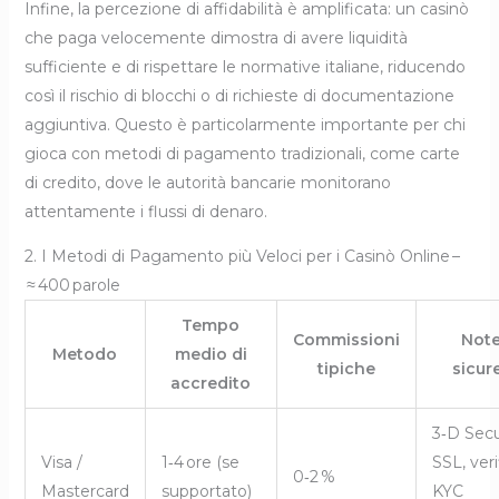
Infine, la percezione di affidabilità è amplificata: un casinò
che paga velocemente dimostra di avere liquidità
sufficiente e di rispettare le normative italiane, riducendo
così il rischio di blocchi o di richieste di documentazione
aggiuntiva. Questo è particolarmente importante per chi
gioca con metodi di pagamento tradizionali, come carte
di credito, dove le autorità bancarie monitorano
attentamente i flussi di denaro.
2. I Metodi di Pagamento più Veloci per i Casinò Online –
≈ 400 parole
Tempo
Commissioni
Note
Metodo
medio di
tipiche
sicur
accredito
3‑D Secu
Visa /
1‑4 ore (se
SSL, veri
0‑2 %
Mastercard
supportato)
KYC