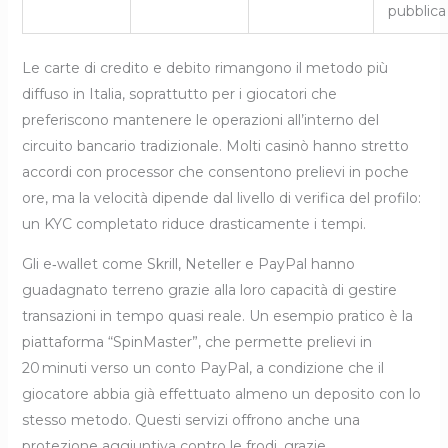
pubblica
Le carte di credito e debito rimangono il metodo più
diffuso in Italia, soprattutto per i giocatori che
preferiscono mantenere le operazioni all’interno del
circuito bancario tradizionale. Molti casinò hanno stretto
accordi con processor che consentono prelievi in poche
ore, ma la velocità dipende dal livello di verifica del profilo:
un KYC completato riduce drasticamente i tempi.
Gli e‑wallet come Skrill, Neteller e PayPal hanno
guadagnato terreno grazie alla loro capacità di gestire
transazioni in tempo quasi reale. Un esempio pratico è la
piattaforma “SpinMaster”, che permette prelievi in
20 minuti verso un conto PayPal, a condizione che il
giocatore abbia già effettuato almeno un deposito con lo
stesso metodo. Questi servizi offrono anche una
protezione aggiuntiva contro le frodi, grazie