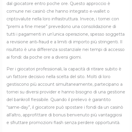
dal giocatore entro poche ore. Questo approccio è
comune nei casinò che hanno integrato e‑wallet o
criptovalute nella loro infrastruttura. Invece, i tornei con
“premi a fine mese” prevedono una consolidazione di
tutti i pagamenti in un’unica operazione, spesso soggetta
a revisione anti‑fraud e a limiti di importo più stringenti. Il
risultato è una differenza sostanziale nei tempi di accesso
ai fondi: da poche ore a diversi giorni.
Per i giocatori professionali, la capacità di ritirare subito è
un fattore decisivo nella scelta del sito. Molti di loro
gestiscono più account simultaneamente, partecipano a
tornei su diversi provider e hanno bisogno di una gestione
del bankroll flessibile. Quando il prelievo è garantito
“same‑day”, il giocatore può spostare i fondi da un casinò
all’altro, approfittare di bonus benvenuto più vantaggiosi
e sfruttare promozioni flash senza perdere opportunità.