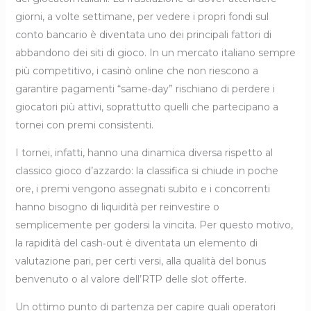
giorni, a volte settimane, per vedere i propri fondi sul
conto bancario è diventata uno dei principali fattori di
abbandono dei siti di gioco. In un mercato italiano sempre
più competitivo, i casinò online che non riescono a
garantire pagamenti “same‑day” rischiano di perdere i
giocatori più attivi, soprattutto quelli che partecipano a
tornei con premi consistenti.
I tornei, infatti, hanno una dinamica diversa rispetto al
classico gioco d’azzardo: la classifica si chiude in poche
ore, i premi vengono assegnati subito e i concorrenti
hanno bisogno di liquidità per reinvestire o
semplicemente per godersi la vincita. Per questo motivo,
la rapidità del cash‑out è diventata un elemento di
valutazione pari, per certi versi, alla qualità del bonus
benvenuto o al valore dell’RTP delle slot offerte.
Un ottimo punto di partenza per capire quali operatori