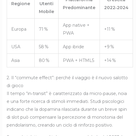
Regione
Utenti
Predominante
2022‑2024
Mobile
App native +
Europa
71 %
+11 %
PWA
USA
58 %
App ibride
+9 %
Asia
80 %
PWA + HTML5
+14 %
2. Il “commute effect”: perché il viaggio è il nuovo salotto
di gioco
Il tempo “in‑transit” è caratterizzato da micro‑pause, noia
e una forte ricerca di stimoli immediati. Studi psicologici
indicano che la dopamina rilasciata durante un breve spin
di slot può compensare la percezione di monotonia del
pendolarismo, creando un ciclo di rinforzo positivo.