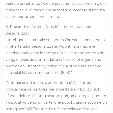
periodo di inattività. Queste pratiche favoriscono un gioco
responsabile, evitando che la facilità di accesso si traduca
in comportamenti problematici.
8. Prospettive future: IA, realtà aumentata e bonus
personalizzati
L’intelligenza artificiale sta per trasformare i bonus mobile
in offerte ultra‑personalizzate. Algoritmi di machine
learning analizzano in tempo reale il comportamento di
viaggio (orari, durata, modalità di trasporto) e generano
promozioni istantanee, come “30 % di bonus su slot ad
alta volatilità se sei in treno alle 18:00”.
Prototipi di slot in realtà aumentata (AR) sfruttano la
fotocamera del cellulare per proiettare simboli 3D sullo
sfondo della città. Un giocatore può, ad esempio, puntare
il dispositivo verso un cartellone pubblicitario e scoprire un
mini‑gioco “AR Treasure Hunt” che sblocca free‑spin