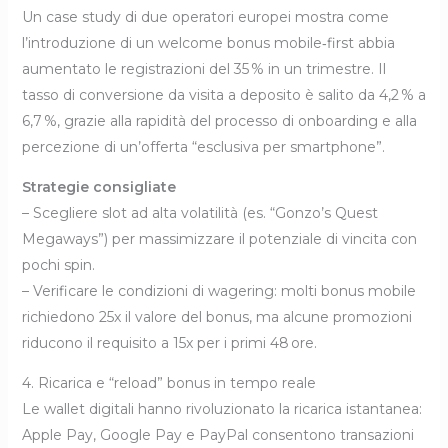
Un case study di due operatori europei mostra come
l’introduzione di un welcome bonus mobile‑first abbia
aumentato le registrazioni del 35 % in un trimestre. Il
tasso di conversione da visita a deposito è salito da 4,2 % a
6,7 %, grazie alla rapidità del processo di onboarding e alla
percezione di un’offerta “esclusiva per smartphone”.
Strategie consigliate
– Scegliere slot ad alta volatilità (es. “Gonzo’s Quest
Megaways”) per massimizzare il potenziale di vincita con
pochi spin.
– Verificare le condizioni di wagering: molti bonus mobile
richiedono 25x il valore del bonus, ma alcune promozioni
riducono il requisito a 15x per i primi 48 ore.
4. Ricarica e “reload” bonus in tempo reale
Le wallet digitali hanno rivoluzionato la ricarica istantanea:
Apple Pay, Google Pay e PayPal consentono transazioni