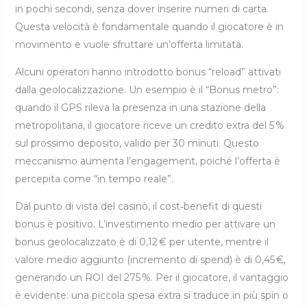
in pochi secondi, senza dover inserire numeri di carta.
Questa velocità è fondamentale quando il giocatore è in
movimento e vuole sfruttare un’offerta limitata.
Alcuni operatori hanno introdotto bonus “reload” attivati
dalla geolocalizzazione. Un esempio è il “Bonus metro”:
quando il GPS rileva la presenza in una stazione della
metropolitana, il giocatore riceve un credito extra del 5 %
sul prossimo deposito, valido per 30 minuti. Questo
meccanismo aumenta l’engagement, poiché l’offerta è
percepita come “in tempo reale”.
Dal punto di vista del casinò, il cost‑benefit di questi
bonus è positivo. L’investimento medio per attivare un
bonus geolocalizzato è di 0,12 € per utente, mentre il
valore medio aggiunto (incremento di spend) è di 0,45 €,
generando un ROI del 275 %. Per il giocatore, il vantaggio
è evidente: una piccola spesa extra si traduce in più spin o