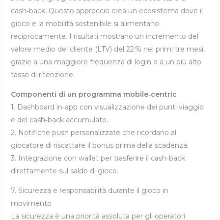
cash‑back. Questo approccio crea un ecosistema dove il
gioco e la mobilità sostenibile si alimentano
reciprocamente. I risultati mostrano un incremento del
valore medio del cliente (LTV) del 22 % nei primi tre mesi,
grazie a una maggiore frequenza di login e a un più alto
tasso di ritenzione.
Componenti di un programma mobile‑centric
1. Dashboard in‑app con visualizzazione dei punti viaggio
e del cash‑back accumulato.
2. Notifiche push personalizzate che ricordano al
giocatore di riscattare il bonus prima della scadenza.
3. Integrazione con wallet per trasferire il cash‑back
direttamente sul saldo di gioco.
7. Sicurezza e responsabilità durante il gioco in
movimento
La sicurezza è una priorità assoluta per gli operatori