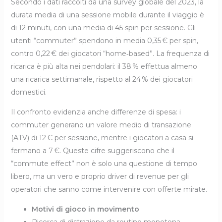
Secondo i dati raccolti da una survey globale del 2023, la
durata media di una sessione mobile durante il viaggio è
di 12 minuti, con una media di 45 spin per sessione. Gli
utenti “commuter” spendono in media 0,35 € per spin,
contro 0,22 € dei giocatori “home‑based”. La frequenza di
ricarica è più alta nei pendolari: il 38 % effettua almeno
una ricarica settimanale, rispetto al 24 % dei giocatori
domestici.
Il confronto evidenzia anche differenze di spesa: i
commuter generano un valore medio di transazione
(ATV) di 12 € per sessione, mentre i giocatori a casa si
fermano a 7 €. Queste cifre suggeriscono che il
“commute effect” non è solo una questione di tempo
libero, ma un vero e proprio driver di revenue per gli
operatori che sanno come intervenire con offerte mirate.
Motivi di gioco in movimento
Ricerca di distrazione da routine monotona