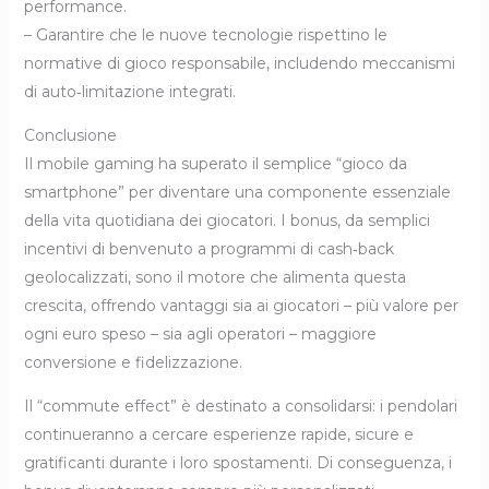
performance.
– Garantire che le nuove tecnologie rispettino le
normative di gioco responsabile, includendo meccanismi
di auto‑limitazione integrati.
Conclusione
Il mobile gaming ha superato il semplice “gioco da
smartphone” per diventare una componente essenziale
della vita quotidiana dei giocatori. I bonus, da semplici
incentivi di benvenuto a programmi di cash‑back
geolocalizzati, sono il motore che alimenta questa
crescita, offrendo vantaggi sia ai giocatori – più valore per
ogni euro speso – sia agli operatori – maggiore
conversione e fidelizzazione.
Il “commute effect” è destinato a consolidarsi: i pendolari
continueranno a cercare esperienze rapide, sicure e
gratificanti durante i loro spostamenti. Di conseguenza, i