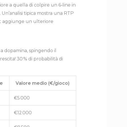
iore a quella di colpire un 6‑line in
e. Un’analisi tipica mostra una RTP
ot aggiunge un ulteriore
la dopamina, spingendo il
escita! 30 % di probabilità di
ne
Valore medio (€/gioco)
€5 000
€12 000