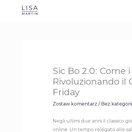
Przejdź
do
treści
Sic Bo 2.0: Come i
Rivoluzionando il 
Friday
Zostaw komentarz
/
Bez kategorii
Negli ultimi due anni il classico gi
online. Un tempo relegato alle sale