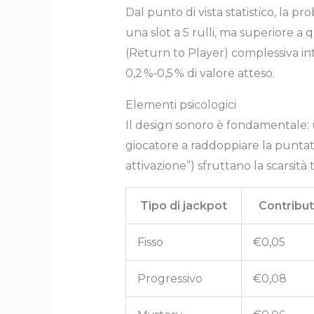
Dal punto di vista statistico, la pr
una slot a 5 rulli, ma superiore a 
(Return to Player) complessiva in
0,2 %‑0,5 % di valore atteso.
Elementi psicologici
Il design sonoro è fondamentale:
giocatore a raddoppiare la puntata.
attivazione”) sfruttano la scarsit
Tipo di jackpot
Contribu
Fisso
€0,05
Progressivo
€0,08