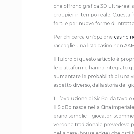
che offrono grafica 3D ultra‑realist
croupier in tempo reale. Questa f
fertile per nuove forme di intratt
Per chi cerca un’opzione
casino n
raccoglie una lista casino non AAMS
Il fulcro di questo articolo è prop
le piattaforme hanno integrato que
aumentare le probabilità di una vi
aspetto diverso, dalla storia del g
1. L’evoluzione di Sic Bo: da tavol
Il Sic Bo nasce nella Cina imperia
erano semplici: i giocatori scommet
versione tradizionale prevedeva 
della casa (house edge) che oscilla