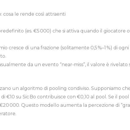
: cosa le rende così attraenti
predefinito (es. €5 000) che si attiva quando il giocator
remio cresce di una frazione (solitamente 0,5 %–1 %) di og
to.
casualmente da un evento “near‑miss”, il valore è rivelato
zzano un algoritmo di pooling condiviso. Supponiamo che
 €10 su Sic Bo contribuisce con €0,10 al pool. Se il poo
i €20 000. Questo modello aumenta la percezione di “gr
ratore.