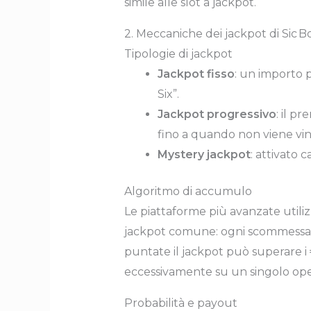
simile alle slot a jackpot.
2. Meccaniche dei jackpot di Sic Bo
Tipologie di jackpot
Jackpot fisso
: un importo 
Six”.
Jackpot progressivo
: il p
fino a quando non viene vin
Mystery jackpot
: attivato 
Algoritmo di accumulo
Le piattaforme più avanzate utili
jackpot comune: ogni scommessa di
puntate il jackpot può superare 
eccessivamente su un singolo ope
Probabilità e payout