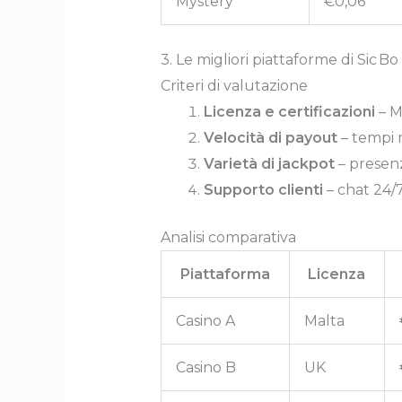
Mystery
€0,06
3. Le migliori piattaforme di Sic B
Criteri di valutazione
Licenza e certificazioni
– M
Velocità di payout
– tempi m
Varietà di jackpot
– presenz
Supporto clienti
– chat 24/7,
Analisi comparativa
Piattaforma
Licenza
Casino A
Malta
Casino B
UK