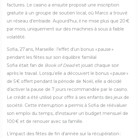
factures. Le casino a ensuite proposé une inscription
gratuite à un groupe de soutien local, où Marco a trouvé
un réseau d’entraide. Aujourd’hui, il ne mise plus que 20 €
par mois, uniquement sur des machines à sous à faible
volatilité.
Sofia, 27 ans, Marseille : l’effet d’un bonus « pause »
pendant les fêtes sur son équilibre familial
Sofia était fan de
Book of Dead
et jouait chaque soir
après le travail. Lorsqu’elle a découvert le bonus « pause »
de 5 € offert pendant la période de Noël, elle a décidé
d’activer la pause de 7 jours recommandée par le casino.
Le crédit a été utilisé pour offrir à ses enfants des jeux de
société. Cette interruption a permis à Sofia de réévaluer
son emploi du temps, d’instaurer un budget mensuel de
100 € et de renouer avec sa famille.
L’impact des fêtes de fin d’année sur la récupération :