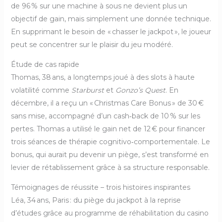
de 96 % sur une machine à sous ne devient plus un
objectif de gain, mais simplement une donnée technique.
En supprimant le besoin de « chasser le jackpot », le joueur
peut se concentrer sur le plaisir du jeu modéré.
Étude de cas rapide
Thomas, 38 ans, a longtemps joué à des slots à haute
volatilité comme
Starburst
et
Gonzo’s Quest
. En
décembre, il a reçu un « Christmas Care Bonus » de 30 €
sans mise, accompagné d’un cash‑back de 10 % sur les
pertes. Thomas a utilisé le gain net de 12 € pour financer
trois séances de thérapie cognitivo‑comportementale. Le
bonus, qui aurait pu devenir un piège, s’est transformé en
levier de rétablissement grâce à sa structure responsable.
Témoignages de réussite – trois histoires inspirantes
Léa, 34 ans, Paris : du piège du jackpot à la reprise
d’études grâce au programme de réhabilitation du casino