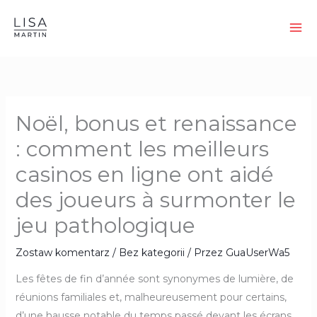
Przejdź
do
treści
Noël, bonus et renaissance
: comment les meilleurs
casinos en ligne ont aidé
des joueurs à surmonter le
jeu pathologique
Zostaw komentarz
/
Bez kategorii
/ Przez
GuaUserWa5
Les fêtes de fin d’année sont synonymes de lumière, de
réunions familiales et, malheureusement pour certains,
d’une hausse notable du temps passé devant les écrans.