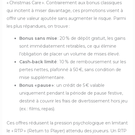
« Christmas Care ». Contrairement aux bonus classiques
qui incitent à miser davantage, ces promotions visent à
offrir une valeur ajoutée sans augmenter le risque. Parmi
les plus répandues, on trouve :
Bonus sans mise
: 20 % de dépôt gratuit, les gains
sont immédiatement retirables, ce qui élimine
l’obligation de placer un volume de mises élevé.
Cash‑back limité
: 10 % de remboursement sur les
pertes nettes, plafonné à 50 €, sans condition de
mise supplémentaire.
Bonus « pause »
: un crédit de 5 € valable
uniquement pendant la période de pause festive,
destiné à couvrir les frais de divertissement hors jeu
(ex. : films, repas).
Ces offres réduisent la pression psychologique en limitant
le « RTP » (Return to Player) attendu des joueurs. Un RTP