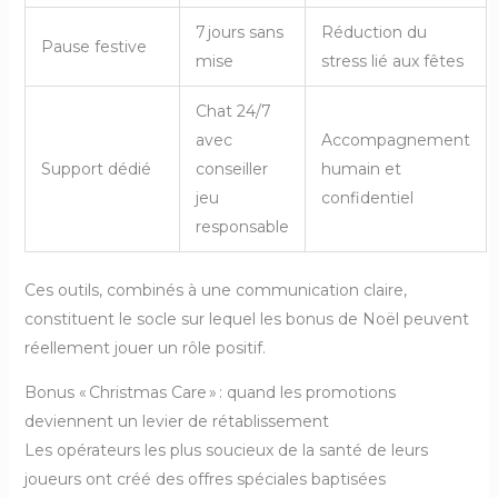
7 jours sans
Réduction du
Pause festive
mise
stress lié aux fêtes
Chat 24/7
avec
Accompagnement
Support dédié
conseiller
humain et
jeu
confidentiel
responsable
Ces outils, combinés à une communication claire,
constituent le socle sur lequel les bonus de Noël peuvent
réellement jouer un rôle positif.
Bonus « Christmas Care » : quand les promotions
deviennent un levier de rétablissement
Les opérateurs les plus soucieux de la santé de leurs
joueurs ont créé des offres spéciales baptisées