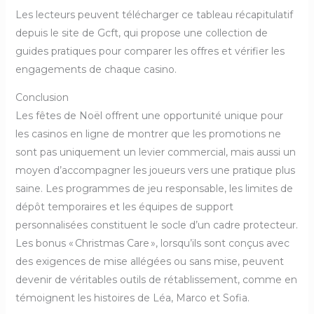
Les lecteurs peuvent télécharger ce tableau récapitulatif
depuis le site de Gcft, qui propose une collection de
guides pratiques pour comparer les offres et vérifier les
engagements de chaque casino.
Conclusion
Les fêtes de Noël offrent une opportunité unique pour
les casinos en ligne de montrer que les promotions ne
sont pas uniquement un levier commercial, mais aussi un
moyen d’accompagner les joueurs vers une pratique plus
saine. Les programmes de jeu responsable, les limites de
dépôt temporaires et les équipes de support
personnalisées constituent le socle d’un cadre protecteur.
Les bonus « Christmas Care », lorsqu’ils sont conçus avec
des exigences de mise allégées ou sans mise, peuvent
devenir de véritables outils de rétablissement, comme en
témoignent les histoires de Léa, Marco et Sofia.