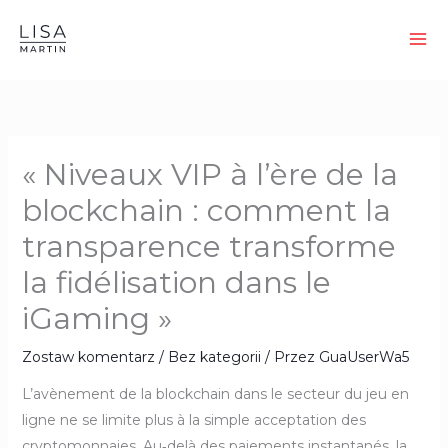
Przejdź
do
treści
« Niveaux VIP à l’ère de la
blockchain : comment la
transparence transforme
la fidélisation dans le
iGaming »
Zostaw komentarz
/
Bez kategorii
/ Przez
GuaUserWa5
L’avènement de la blockchain dans le secteur du jeu en
ligne ne se limite plus à la simple acceptation des
cryptomonnaies. Au‑delà des paiements instantanés, la