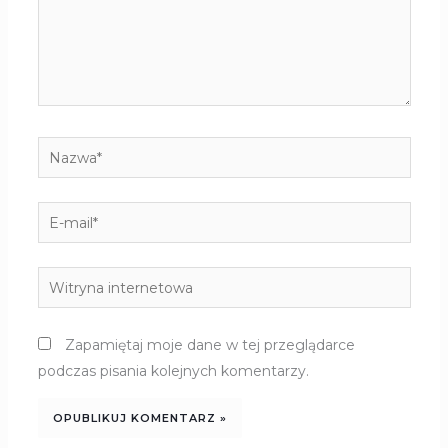
Nazwa*
E-
mail*
Witryna
internetowa
Zapamiętaj moje dane w tej przeglądarce
podczas pisania kolejnych komentarzy.