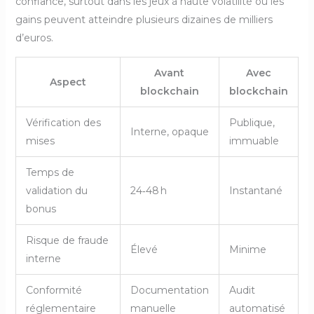
confiance, surtout dans les jeux à haute volatilité où les
gains peuvent atteindre plusieurs dizaines de milliers
d’euros.
Avant
Avec
Aspect
blockchain
blockchain
Vérification des
Publique,
Interne, opaque
mises
immuable
Temps de
validation du
24‑48 h
Instantané
bonus
Risque de fraude
Élevé
Minime
interne
Conformité
Documentation
Audit
réglementaire
manuelle
automatisé