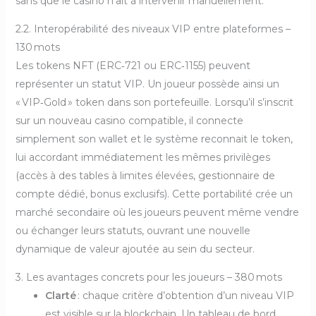
sans que le casino n’ait à intervenir manuellement.
2.2. Interopérabilité des niveaux VIP entre plateformes –
130 mots
Les tokens NFT (ERC‑721 ou ERC‑1155) peuvent
représenter un statut VIP. Un joueur possède ainsi un
« VIP‑Gold » token dans son portefeuille. Lorsqu’il s’inscrit
sur un nouveau casino compatible, il connecte
simplement son wallet et le système reconnait le token,
lui accordant immédiatement les mêmes privilèges
(accès à des tables à limites élevées, gestionnaire de
compte dédié, bonus exclusifs). Cette portabilité crée un
marché secondaire où les joueurs peuvent même vendre
ou échanger leurs statuts, ouvrant une nouvelle
dynamique de valeur ajoutée au sein du secteur.
3. Les avantages concrets pour les joueurs – 380 mots
Clarté
: chaque critère d’obtention d’un niveau VIP
est visible sur la blockchain. Un tableau de bord