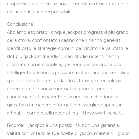
proprie licenze internazionali, i certificati di sicurezza e le
politiche di gioco responsabile.
Conclusione
Abbiamo esplorato i cinque jackpot progressivi più grandi
della storia, confrontato i casinò che li hanno generati,
identificato le strategie comuni dei vincitori e valutato le
slot più “jackpot‑friendly”. I casi studio recenti hanno
mostrato come disciplina, gestione del bankroll e uso
intelligente dei bonus possano trasformare una semplice
spin in una fortuna. Guardando al futuro, le tecnologie
emergenti e le nuove normative promettono un
panorama più trasparente e sicuro, ma richiedono ai
giocatori di rimanere informati e di scegliere operatori
affidabili, come quelli recensiti da Httpswww.Finaria.It.
Ricorda: il jackpot è una possibilità, non una garanzia.
Valuta con criterio le tue scelte di gioco, mantieni il gioco