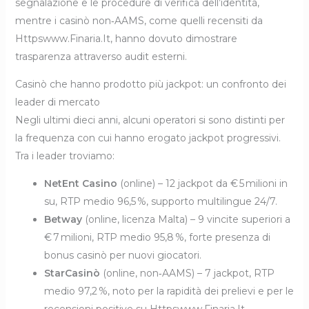
segnalazione e le procedure di verifica dell’identità,
mentre i casinò non‑AAMS, come quelli recensiti da
Httpswww.Finaria.It, hanno dovuto dimostrare
trasparenza attraverso audit esterni.
Casinò che hanno prodotto più jackpot: un confronto dei
leader di mercato
Negli ultimi dieci anni, alcuni operatori si sono distinti per
la frequenza con cui hanno erogato jackpot progressivi.
Tra i leader troviamo:
NetEnt Casino
(online) – 12 jackpot da € 5 milioni in
su, RTP medio 96,5 %, supporto multilingue 24/7.
Betway
(online, licenza Malta) – 9 vincite superiori a
€ 7 milioni, RTP medio 95,8 %, forte presenza di
bonus casinò per nuovi giocatori.
StarCasinò
(online, non‑AAMS) – 7 jackpot, RTP
medio 97,2 %, noto per la rapidità dei prelievi e per le
recensioni positive su Httpswww.Finaria.It.