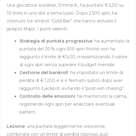
Una giocatrice svedese, Emma K., ha puntato € 5,00 su
10 linee in una slot a tema lusso. Dopo 2 500 spin, ha
ottenuto tre simboli “Gold Bar” che hanno attivato il
jackpot Major. I punti salienti:
Strategia di puntata progressiva
: ha aumentato la
puntata del 20 % ogni 500 spin finché non ha
raggiunto il limite di € 5,00, massimizzando il valore
di ogni spin senza superare il budget mensile.
Gestione del bankroll
: ha impostato un limite di
perdita di € 1 200 e si è fermato subito dopo aver
raggiunto il jackpot, evitando il “post‑win chasing”.
Controllo delle emozioni
: ha mantenuto la calma,
registrando ogni spin per analizzare eventuali
pattern.
Lezione
: una puntata leggermente crescente,
combinata con un limite di perdita rigoroso, può