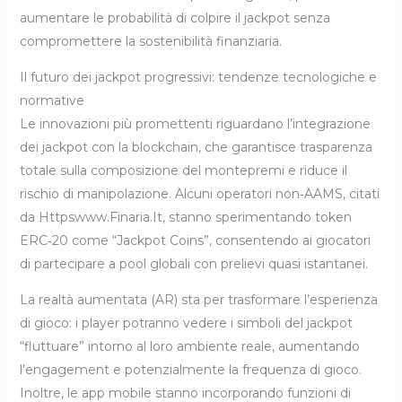
aumentare le probabilità di colpire il jackpot senza
compromettere la sostenibilità finanziaria.
Il futuro dei jackpot progressivi: tendenze tecnologiche e
normative
Le innovazioni più promettenti riguardano l’integrazione
dei jackpot con la blockchain, che garantisce trasparenza
totale sulla composizione del montepremi e riduce il
rischio di manipolazione. Alcuni operatori non‑AAMS, citati
da Httpswww.Finaria.It, stanno sperimentando token
ERC‑20 come “Jackpot Coins”, consentendo ai giocatori
di partecipare a pool globali con prelievi quasi istantanei.
La realtà aumentata (AR) sta per trasformare l’esperienza
di gioco: i player potranno vedere i simboli del jackpot
“fluttuare” intorno al loro ambiente reale, aumentando
l’engagement e potenzialmente la frequenza di gioco.
Inoltre, le app mobile stanno incorporando funzioni di