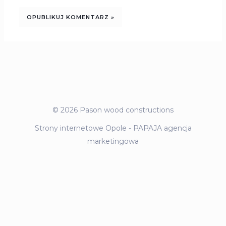
© 2026 Pason wood constructions
Strony internetowe Opole - PAPAJA agencja
marketingowa