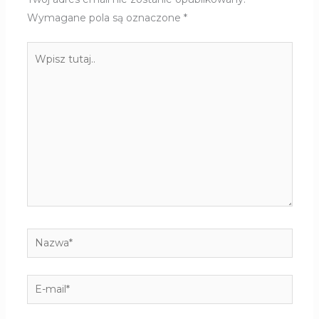
Wymagane pola są oznaczone
*
Wpisz
tutaj..
Nazwa*
E-
mail*