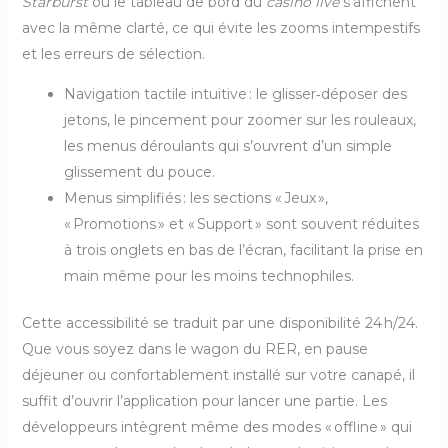
Starburst
ou le tableau de bord du
casino live
s’affichent
avec la même clarté, ce qui évite les zooms intempestifs
et les erreurs de sélection.
Navigation tactile intuitive : le glisser‑déposer des
jetons, le pincement pour zoomer sur les rouleaux,
les menus déroulants qui s’ouvrent d’un simple
glissement du pouce.
Menus simplifiés : les sections « Jeux »,
« Promotions » et « Support » sont souvent réduites
à trois onglets en bas de l’écran, facilitant la prise en
main même pour les moins technophiles.
Cette accessibilité se traduit par une disponibilité 24 h/24.
Que vous soyez dans le wagon du RER, en pause
déjeuner ou confortablement installé sur votre canapé, il
suffit d’ouvrir l’application pour lancer une partie. Les
développeurs intègrent même des modes « offline » qui