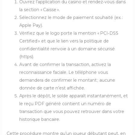
Ouvrez l’application du casino et rendez‑vous dans
la section « Caisse ».
Sélectionnez le mode de paiement souhaité (ex. :
Apple Pay).
Vérifiez que le logo porte la mention « PCI‑DSS
Certified » et que le lien vers la politique de
confidentialité renvoie à un domaine sécurisé
(https).
Avant de confirmer la transaction, activez la
reconnaissance faciale. Le téléphone vous
demandera de confirmer le montant ; aucune
donnée de carte n’est affichée.
Après le dépôt, le solde apparaît instantanément, et
le reçu PDF généré contient un numéro de
transaction que vous pouvez retrouver dans votre
historique bancaire.
Cette procédure montre qu’un joueur débutant peut, en