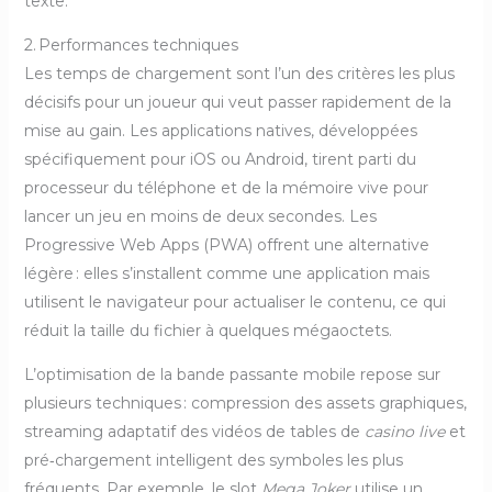
texte.
2. Performances techniques
Les temps de chargement sont l’un des critères les plus
décisifs pour un joueur qui veut passer rapidement de la
mise au gain. Les applications natives, développées
spécifiquement pour iOS ou Android, tirent parti du
processeur du téléphone et de la mémoire vive pour
lancer un jeu en moins de deux secondes. Les
Progressive Web Apps (PWA) offrent une alternative
légère : elles s’installent comme une application mais
utilisent le navigateur pour actualiser le contenu, ce qui
réduit la taille du fichier à quelques mégaoctets.
L’optimisation de la bande passante mobile repose sur
plusieurs techniques : compression des assets graphiques,
streaming adaptatif des vidéos de tables de
casino live
et
pré‑chargement intelligent des symboles les plus
fréquents. Par exemple, le slot
Mega Joker
utilise un