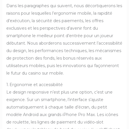
Dans les paragraphes qui suivent, nous décortiquerons les
raisons pour lesquelles l’ergonomie mobile, la rapidité
d’exécution, la sécurité des paiements, les offres
exclusives et les perspectives d’avenir font du
smartphone le meilleur point d’entrée pour un joueur
débutant. Nous aborderons successivement l’accessibilité
du design, les performances techniques, les mécanismes
de protection des fonds, les bonus réservés aux
utilisateurs mobiles, puis les innovations qui façonneront
le futur du casino sur mobile.
1. Ergonomie et accessibilité
Le design responsive n’est plus une option, c’est une
exigence. Sur un smartphone, l’interface s’ajuste
automatiquement à chaque taille d’écran, du petit
modèle Android aux grands iPhone Pro Max. Les icônes
de roulette, les lignes de paiement du vidéo‑slot