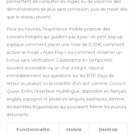
permettent de consulter les règles ou de visionner des
démonstrations de jeux sans connexion, puis de miser dès
que le réseau revient.
Pour les novices, l’expérience mobile propose des
tutoriels intégrés qui guident pas à pas : un petit pop‑up
explique comment placer une mise de 0,10 €, comment
activer le mode « Auto‑Play » ou comment réclamer un
bonus sans vérification. L’assistance en temps réel,
souvent accessible via un chat intégré, répond
immédiatement aux questions sur les RTP (taux de
retour au joueur) ou la volatilité d’un slot comme
Gonzo’s
Quest
. Enfin, l’interface multilingue, disponible en français,
anglais, espagnol et plusieurs langues asiatiques, élimine
les barrières linguistiques qui pouvaient freiner les joueurs
débutants.
Fonctionnalité
Mobile
Desktop