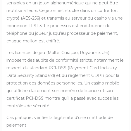
sensibles en un jeton alphanumérique qui ne peut être
réutilisé ailleurs. Ce jeton est stocké dans un coffre‑fort
crypté (AES‑256) et transmis au serveur du casino via une
connexion TLS 1.3. Le processus est end‑to‑end : du
téléphone du joueur jusqu’au processeur de paiement,
chaque maillon est chiffré.
Les licences de jeu (Malte, Curaçao, Royaume‑Uni)
imposent des audits de conformité stricts, notamment le
respect du standard PCI‑DSS (Payment Card Industry
Data Security Standard) et du règlement GDPR pour la
protection des données personnelles. Un casino mobile
qui affiche clairement son numéro de licence et son
certificat PCI‑DSS montre qu’il a passé avec succès les
contrôles de sécurité.
Cas pratique : vérifier la légitimité d’une méthode de
paiement