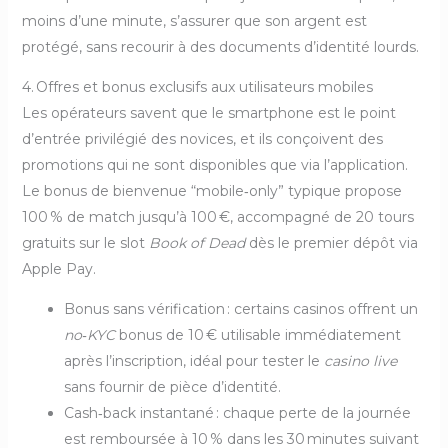
moins d’une minute, s’assurer que son argent est
protégé, sans recourir à des documents d’identité lourds.
4. Offres et bonus exclusifs aux utilisateurs mobiles
Les opérateurs savent que le smartphone est le point
d’entrée privilégié des novices, et ils conçoivent des
promotions qui ne sont disponibles que via l’application.
Le bonus de bienvenue “mobile‑only” typique propose
100 % de match jusqu’à 100 €, accompagné de 20 tours
gratuits sur le slot
Book of Dead
dès le premier dépôt via
Apple Pay.
Bonus sans vérification : certains casinos offrent un
no‑KYC
bonus de 10 € utilisable immédiatement
après l’inscription, idéal pour tester le
casino live
sans fournir de pièce d’identité.
Cash‑back instantané : chaque perte de la journée
est remboursée à 10 % dans les 30 minutes suivant