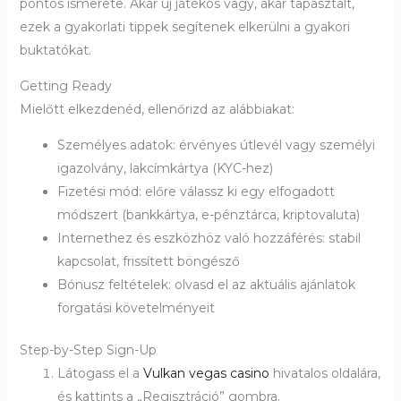
pontos ismerete. Akár új játékos vagy, akár tapasztalt,
ezek a gyakorlati tippek segítenek elkerülni a gyakori
buktatókat.
Getting Ready
Mielőtt elkezdenéd, ellenőrizd az alábbiakat:
Személyes adatok: érvényes útlevél vagy személyi
igazolvány, lakcímkártya (KYC-hez)
Fizetési mód: előre válassz ki egy elfogadott
módszert (bankkártya, e-pénztárca, kriptovaluta)
Internethez és eszközhöz való hozzáférés: stabil
kapcsolat, frissített böngésző
Bónusz feltételek: olvasd el az aktuális ajánlatok
forgatási követelményeit
Step-by-Step Sign-Up
Látogass el a
Vulkan vegas casino
hivatalos oldalára,
és kattints a „Regisztráció” gombra.