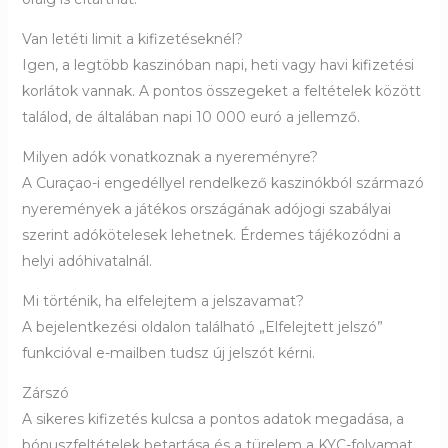
Van letéti limit a kifizetéseknél?
Igen, a legtöbb kaszinóban napi, heti vagy havi kifizetési
korlátok vannak. A pontos összegeket a feltételek között
találod, de általában napi 10 000 euró a jellemző.
Milyen adók vonatkoznak a nyereményre?
A Curaçao-i engedéllyel rendelkező kaszinókból származó
nyeremények a játékos országának adójogi szabályai
szerint adókötelesek lehetnek. Érdemes tájékozódni a
helyi adóhivatalnál.
Mi történik, ha elfelejtem a jelszavamat?
A bejelentkezési oldalon található „Elfelejtett jelszó”
funkcióval e-mailben tudsz új jelszót kérni.
Zárszó
A sikeres kifizetés kulcsa a pontos adatok megadása, a
bónuszfeltételek betartása és a türelem a KYC-folyamat