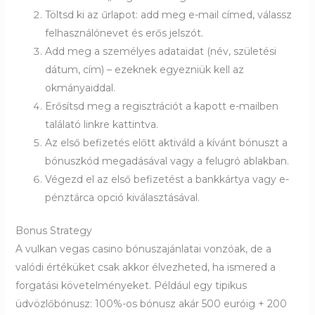
Töltsd ki az űrlapot: add meg e-mail címed, válassz
felhasználónevet és erős jelszót.
Add meg a személyes adataidat (név, születési
dátum, cím) – ezeknek egyezniük kell az
okmányaiddal.
Erősítsd meg a regisztrációt a kapott e-mailben
találató linkre kattintva.
Az első befizetés előtt aktiváld a kívánt bónuszt a
bónuszkód megadásával vagy a felugró ablakban.
Végezd el az első befizetést a bankkártya vagy e-
pénztárca opció kiválasztásával.
Bonus Strategy
A vulkan vegas casino bónuszajánlatai vonzóak, de a
valódi értéküket csak akkor élvezheted, ha ismered a
forgatási követelményeket. Például egy tipikus
üdvözlőbónusz: 100%-os bónusz akár 500 euróig + 200